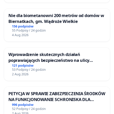
nagany z ostrzeżeniem, pięć osób zwolniono z
pracy
,
jednej zabroniono wykonywania zawodu przez trzy
lata
Nie dla biometanowni 200 metrów od domów w
a jedna dostała dożywotni zakaz pracy w szkole.
Biernatkach, gm. Wądroże Wielkie
Eksperci twierdzą, że to za mało. Ich zdaniem za
156 podpisów
55 Podpisy / 24 godzin
przychodzenie do pracy po alkoholu czy bicie
dzieci
4 Aug 2026
nauczyciele powinni natychmiast tracić prawo do
wykonywania zawodu.
Zarzuty przeciwko
nauczycielom są poważne - począwszy od
Wprowadzenie skutecznych działań
nierzetelnego wykonywania obowiązków, a
kończąc na
poprawiających bezpieczeństwo na ulicy
molestowaniu seksualnym oraz biciu uczniów -
jak
Żeromskiego w Otwocku
121 podpisów
donoszą media.
53 Podpisy / 24 godzin
2 Aug 2026
Korzyści, wynikające z wprowadzenia okresowych
PETYCJA W SPRAWIE ZABEZPIECZENIA ŚRODKÓW
badań psychologicznych wśród nauczycieli (od
NA FUNKCJONOWANIE SCHRONISKA DLA
przedszkoli aż po studia):
BEZDOMNYCH ZWIERZĄT W SKARYSZEWIE
996 podpisów
52 Podpisy / 24 godzin
większa rotacja w zawodzie nauczyciela, co
2 Aug 2026