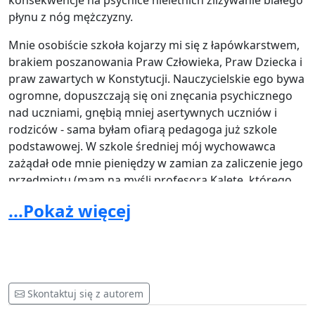
konsekwencje na psychice nieletnich zlizywanie białego
płynu z nóg mężczyzny.
Mnie osobiście szkoła kojarzy mi się z łapówkarstwem,
brakiem poszanowania Praw Człowieka, Praw Dziecka i
praw zawartych w Konstytucji. Nauczycielskie ego bywa
ogromne, dopuszczają się oni znęcania psychicznego
nad uczniami, gnębią mniej asertywnych uczniów i
rodziców - sama byłam ofiarą pedagoga już szkole
podstawowej. W szkole średniej mój wychowawca
zażądał ode mnie pieniędzy w zamian za zaliczenie jego
przedmiotu (mam na myśli profesora Kaletę, którego
do dziś nie miałam odwagi postawić przed sądem), co
...Pokaż więcej
stało się bezpośrednią przyczyną mojej decyzji w wieku
17- lat o porzuceniu szkoły. Dziś jako dorosła,
wykształcona kobieta mam już odwagę stawiać przed
sąd ludzi, którzy naruszają należne mi w Konstytucji
prawa, lecz będąc dzieckiem - czułam się bezbronna.
Skontaktuj się z autorem
Pamiętajmy - dzieci nie mają odwagi walczyć z