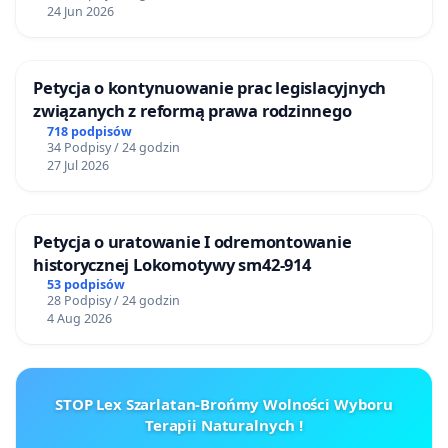
dodać, że nauczyciel to jedyny tak uprzywilejowany
24 Jun 2026
zawód w Polsce, a już na pewno na tle Europy
Polska najbardziej rozpieszcza nauczycieli 2-
miesięcznymi płatnymi urlopami, bezkarnością i
Petycja o kontynuowanie prac legislacyjnych
nietolerancją
związanych z reformą prawa rodzinnego
zawód nauczyciela wybiorą ludzie z
718 podpisów
predyspozycjami do jego wykonywania, świadomi
34 Podpisy / 24 godzin
27 Jul 2026
ewentualnie gorszej pozycji na rynku pracy w
momencie negatywnego wyniku testów
psychologicznych
skończy się pedofilia w szkołach i wszelkie
Petycja o uratowanie I odremontowanie
historycznej Lokomotywy sm42-914
niemoralne zachowania księży - ktoś,
kto naucza
53 podpisów
religii bądź etyki powinien stanowić wzór godny
28 Podpisy / 24 godzin
naśladowania, a nie stajnię Augiasza pod
4 Aug 2026
względem czystości sumienia
znajdą się miejsca pracy dla psychologów
znajdą się miejsca dla nauczycieli zasługujących na
STOP Lex Szarlatan-Brońmy Wolności Wyboru
to, by wychowywać nasze dzieci
Terapii Naturalnych !
dzieci poczują się w szkołach bezpieczniejsze