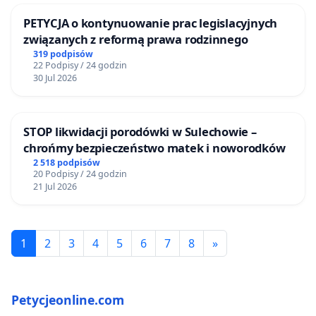
psychologiczne prowadzone przez psychologów
spoza środowiska nauczycieli, niezależnych i
PETYCJA o kontynuowanie prac legislacyjnych
niezaprzyjaźnionych powinny rozwiązać problem
związanych z reformą prawa rodzinnego
niemoralnych i bezprawnych wyczynów pedagogów.
319 podpisów
22 Podpisy / 24 godzin
Dodatkowo przed przyjęciem do pracy na
30 Jul 2026
stanowisko nauczyciela pedagog winien posiadać
nieskazitelną opinię jako człowiek. Sprawy karne,
podejrzenia o pedofilię, alkoholizm, łapówkarstwo
STOP likwidacji porodówki w Sulechowie –
czy narkomanię są niedopuszczalne w zawodzie
chrońmy bezpieczeństwo matek i noworodków
nauczyciela!!!
2 518 podpisów
20 Podpisy / 24 godzin
21 Jul 2026
Z poważaniem
1
2
3
4
5
6
7
8
»
Paulina Magdalena Moskalik
Petycjeonline.com