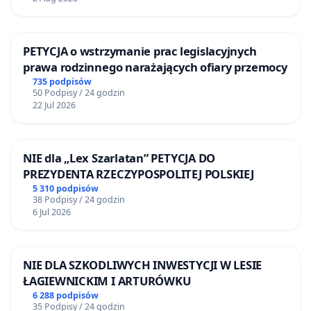
przyczyni się do podniesienia poprzeczki w
kadrze pedagogów
zatrudnienie w najatrakcyjniejszym zawodzie w
PETYCJA o wstrzymanie prac legislacyjnych
Polsce, jakim jest zawód nauczyciela stanie się
prawa rodzinnego narażających ofiary przemocy
prestiżem, a nie
"użeraniem się ze wstrętnymi
735 podpisów
50 Podpisy / 24 godzin
bachorami"
, jak bywa teraz
. Nauczyciel, który
22 Jul 2026
pracuje nie 40, a 14 godzin tygodniowo,
posiadając prawo do dwumiesięcznego,
płatnego urlopu nie ma prawa narzekać na swój
NIE dla „Lex Szarlatan” PETYCJA DO
zawód
.
W momencie podwyższenia poprzeczki
PREZYDENTA RZECZYPOSPOLITEJ POLSKIEJ
ów zawód będą wykonywać ludzie, którym nie
5 310 podpisów
chodzi wyłącznie o pieniądze, bo ci ludzie teraz
38 Podpisy / 24 godzin
demoralizują wasze dzieci wpajając im tak chore
6 Jul 2026
przekonania i faworyzując dzieci z lepiej
sytuowanych rodzin.
Pedagogami powinni
zostawać nauczyciele z powołania, a nie chciwi
NIE DLA SZKODLIWYCH INWESTYCJI W LESIE
łapówkarze, chcący dorobić się na zaliczaniu ocen
ŁAGIEWNICKIM I ARTURÓWKU
w publicznych i prywatnych uczelniach. Chciałabym
6 288 podpisów
35 Podpisy / 24 godzin