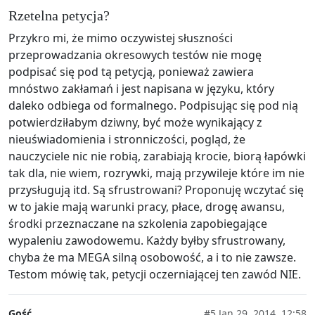
Rzetelna petycja?
Przykro mi, że mimo oczywistej słuszności
przeprowadzania okresowych testów nie mogę
podpisać się pod tą petycją, ponieważ zawiera
mnóstwo zakłamań i jest napisana w języku, który
daleko odbiega od formalnego. Podpisując się pod nią
potwierdziłabym dziwny, być może wynikający z
nieuświadomienia i stronniczości, pogląd, że
nauczyciele nic nie robią, zarabiają krocie, biorą łapówki
tak dla, nie wiem, rozrywki, mają przywileje które im nie
przysługują itd. Są sfrustrowani? Proponuję wczytać się
w to jakie mają warunki pracy, płace, drogę awansu,
środki przeznaczane na szkolenia zapobiegające
wypaleniu zawodowemu. Każdy byłby sfrustrowany,
chyba że ma MEGA silną osobowość, a i to nie zawsze.
Testom mówię tak, petycji oczerniającej ten zawód NIE.
Gość
#5
Jan 29, 2014, 12:58