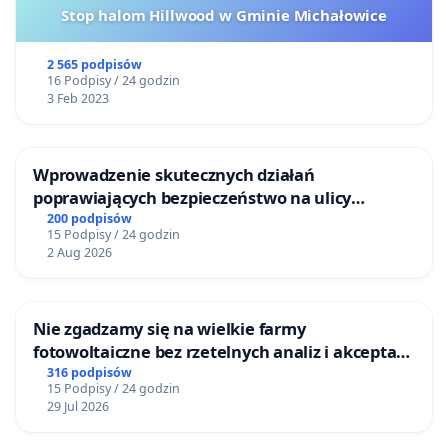
Stop halom Hillwood w Gminie Michałowice
2 565 podpisów
16 Podpisy / 24 godzin
3 Feb 2023
Wprowadzenie skutecznych działań
poprawiających bezpieczeństwo na ulicy
Żeromskiego w Otwocku
200 podpisów
15 Podpisy / 24 godzin
2 Aug 2026
Nie zgadzamy się na wielkie farmy
fotowoltaiczne bez rzetelnych analiz i akceptacji
mieszkańców
316 podpisów
15 Podpisy / 24 godzin
29 Jul 2026