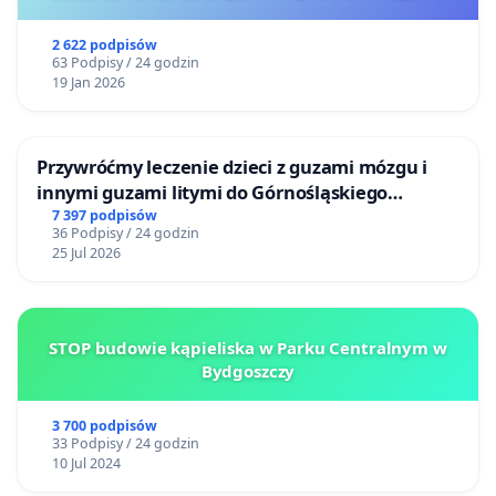
2 622 podpisów
63 Podpisy / 24 godzin
19 Jan 2026
Przywróćmy leczenie dzieci z guzami mózgu i
innymi guzami litymi do Górnośląskiego
Centrum Zdrowia Dziecka w Katowicach
7 397 podpisów
36 Podpisy / 24 godzin
25 Jul 2026
STOP budowie kąpieliska w Parku Centralnym w
Bydgoszczy
3 700 podpisów
33 Podpisy / 24 godzin
10 Jul 2024