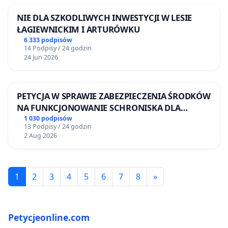
NIE DLA SZKODLIWYCH INWESTYCJI W LESIE
ŁAGIEWNICKIM I ARTURÓWKU
6 333 podpisów
14 Podpisy / 24 godzin
24 Jun 2026
PETYCJA W SPRAWIE ZABEZPIECZENIA ŚRODKÓW
NA FUNKCJONOWANIE SCHRONISKA DLA
BEZDOMNYCH ZWIERZĄT W SKARYSZEWIE
1 030 podpisów
13 Podpisy / 24 godzin
2 Aug 2026
1
2
3
4
5
6
7
8
»
Petycjeonline.com