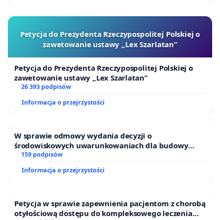
Petycja do Prezydenta Rzeczypospolitej Polskiej o
zawetowanie ustawy „Lex Szarlatan”
Petycja do Prezydenta Rzeczypospolitej Polskiej o
zawetowanie ustawy „Lex Szarlatan”
26 393 podpisów
Informacja o przejrzystości
W sprawie odmowy wydania decyzji o
środowiskowych uwarunkowaniach dla budowy
zakładu wytwarzania biometanu „Krynki” w
159 podpisów
Ostrowiu Południowym oraz ochrony mieszkańców i
Informacja o przejrzystości
Puszczy Knyszyńskiej
Petycja w sprawie zapewnienia pacjentom z chorobą
otyłościową dostępu do kompleksowego leczenia