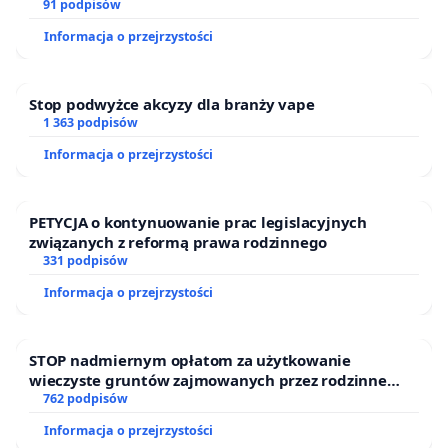
oraz programów profilaktycznych.
91 podpisów
Informacja o przejrzystości
Stop podwyżce akcyzy dla branży vape
1 363 podpisów
Informacja o przejrzystości
PETYCJA o kontynuowanie prac legislacyjnych
związanych z reformą prawa rodzinnego
331 podpisów
Informacja o przejrzystości
STOP nadmiernym opłatom za użytkowanie
wieczyste gruntów zajmowanych przez rodzinne
ogrody działkowe.
762 podpisów
Informacja o przejrzystości