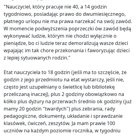
"Nauczyciel, który pracuje nie 40, a 14 godzin
tygodniowo, posiadając prawo do dwumiesięcznego,
płatnego urlopu nie ma prawa narzekać na swój zawód.
W momencie podwyższenia poprzeczki ów zawód będą
wykonywać ludzie, którym nie chodzi wyłącznie o
pieniądze, bo ci ludzie teraz demoralizują wasze dzieci
wpajając im tak chore przekonania i faworyzując dzieci
z lepiej sytuowanych rodzin."
Etat nauczyciela to 18 godzin (jeśli ma to szczęście, że
godzin z jego przedmiotu na etat wystarczy, jeśli nie,
często jest uzupełniany o świetlicę lub bibliotekę
przeliczaną inaczej), plus 2 godziny obowiązkowo na
kółko plus dyżury na przerwach średnio ok godziny (już
mamy 20 godzin "twardych") plus zebrania, rady
pedagogiczne, dokumenty, układanie i sprawdzanie
klasówek, ćwiczeń, zeszytów. Ja mam prawie 100
uczniów na każdym poziomie rocznika, w tygodniu