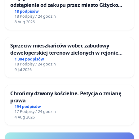
odstąpienia od zakupu przez miasto Giżycko
nieruchomości położonej nad jeziorem Niegocin
18 podpisów
18 Podpisy / 24 godzin
8 Aug 2026
Sprzeciw mieszkańców wobec zabudowy
deweloperskiej terenow zielonych w rejonie
Bulwarów Straceńskich w Bielsku-Białej
1 304 podpisów
18 Podpisy / 24 godzin
9 Jul 2026
Chrońmy dzwony kościelne. Petycja o zmianę
prawa
194 podpisów
17 Podpisy / 24 godzin
4 Aug 2026