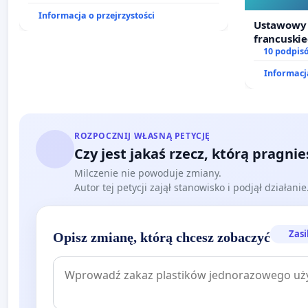
biometanu „Krynki” w Ostrowiu
Informacja o przejrzystości
Południowym oraz ochrony
Ustawowy 
mieszkańców i Puszczy Knyszyńskiej
francuski
10 podpis
Informacja
ROZPOCZNIJ WŁASNĄ PETYCJĘ
Czy jest jakaś rzecz, którą pragni
Milczenie nie powoduje zmiany.
Autor tej petycji zajął stanowisko i podjął działani
Zasi
Opisz zmianę, którą chcesz zobaczyć