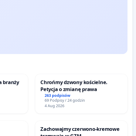
a branży
Chrońmy dzwony kościelne.
Petycja o zmianę prawa
263 podpisów
69 Podpisy / 24 godzin
4 Aug 2026
Zachowajmy czerwono-kremowe
tramwaje w GZM