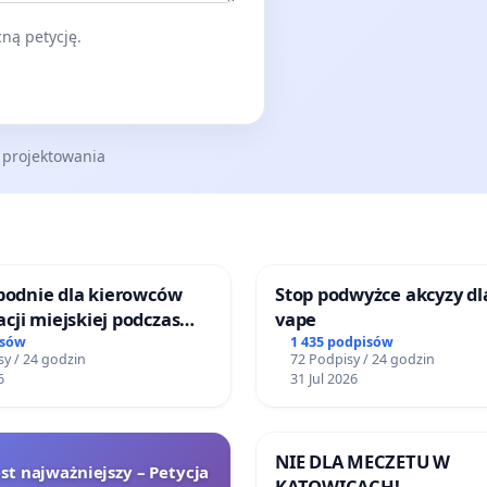
ną petycję.
 projektowania
spodnie dla kierowców
Stop podwyżce akcyzy dl
ji miejskiej podczas
vape
isów
1 435 podpisów
y / 24 godzin
72 Podpisy / 24 godzin
6
31 Jul 2026
NIE DLA MECZETU W
est najważniejszy – Petycja
KATOWICACH!