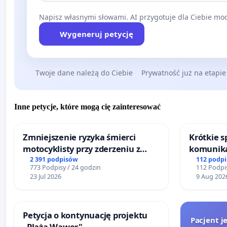
Napisz własnymi słowami. AI przygotuje dla Ciebie moc
Wygeneruj petycję
Twoje dane należą do Ciebie
Prywatność już na etapie
Inne petycje, które mogą cię zainteresować
Zmniejszenie ryzyka śmierci
Krótkie 
motocyklisty przy zderzeniu z
komunikac
barierą energochłonną
upałów
2 391 podpisów
112 podp
773 Podpisy / 24 godzin
112 Podpis
23 Jul 2026
9 Aug 202
Petycja o kontynuację projektu
Pacjent j
„Plaża Wawer"