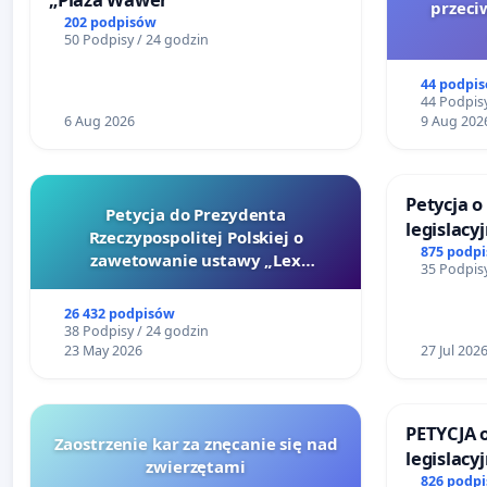
przeci
202 podpisów
50 Podpisy / 24 godzin
44 podpi
44 Podpisy
6 Aug 2026
9 Aug 202
Petycja 
Petycja do Prezydenta
legislacy
Rzeczypospolitej Polskiej o
reformą 
875 podp
zawetowanie ustawy „Lex
35 Podpisy
Szarlatan”
26 432 podpisów
38 Podpisy / 24 godzin
23 May 2026
27 Jul 202
PETYCJA 
Zaostrzenie kar za znęcanie się nad
legislacy
zwierzętami
narażają
826 podp