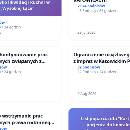
wko likwidacji kuchni w
2 074 podpisów
„Wysokiej Łące”
43 Podpisy / 24 godzin
sów
 / 24 godzin
6
29 Jul 2026
o kontynuowanie prac
Ograniczenie uciążliweg
jnych związanych z
z imprez w Katowickim 
prawa rodzinnego
Leśnym, Dolinie Trzech 
isów
32 podpisów
 / 24 godzin
32 Podpisy / 24 godzin
na Lotnisku Muchowiec
6
9 Aug 2026
o wstrzymanie prac
List poparcia dla "Kar
jnych prawa rodzinnego
pacjenta do kontakt
cych ofiary przemocy
isów