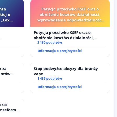
nta
Petycja przeciwko KSEF oraz o
kiej o
obniżenie kosztów działalności,
 „Lex
wprowadzenie odpowiedzialności
finansowej kluczowych urzędników i
sędziów
Petycja przeciwko KSEF oraz o
obniżenie kosztów działalności,
Szarlatan”
wprowadzenie odpowiedzialności
3 180 podpisów
finansowej kluczowych urzędników i
Informacja o przejrzystości
sędziów
 za
Stop podwyżce akcyzy dla branży
untów
vape
ne ogrody
1 435 podpisów
Informacja o przejrzystości
prac
 z reformą