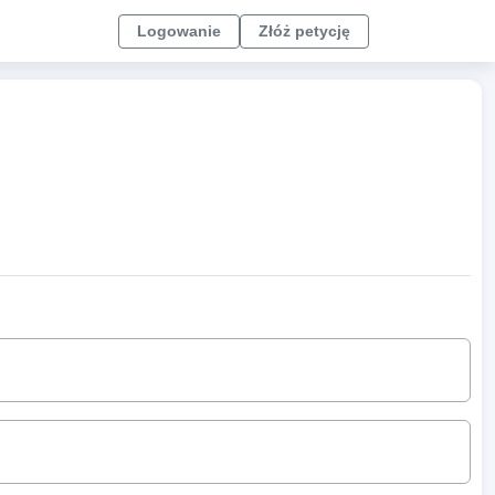
Logowanie
Złóż petycję