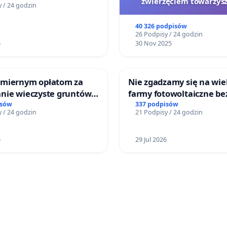
zwierzęciem towarzys
 / 24 godzin
40 326 podpisów
26 Podpisy / 24 godzin
6
30 Nov 2025
miernym opłatom za
Nie zgadzamy się na wie
nie wieczyste gruntów
farmy fotowoltaiczne be
ych przez rodzinne
rzetelnych analiz i akcep
isów
337 podpisów
 / 24 godzin
21 Podpisy / 24 godzin
ziałkowe.
mieszkańców
6
29 Jul 2026