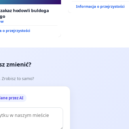
Informacja o przejrzystości
zakaz hodowli buldoga
ego
ów
 o przejrzystości
esz zmienić?
e. Zrobisz to samo?
lane przez AI