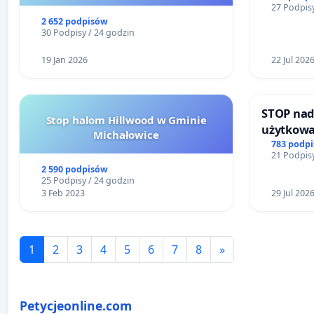
27 Podpisy
2 652 podpisów
30 Podpisy / 24 godzin
19 Jan 2026
22 Jul 202
STOP nad
Stop halom Hillwood w Gminie
użytkowa
Michałowice
zajmowan
783 podp
21 Podpisy
ogrody d
2 590 podpisów
25 Podpisy / 24 godzin
3 Feb 2023
29 Jul 202
1
2
3
4
5
6
7
8
»
Petycjeonline.com