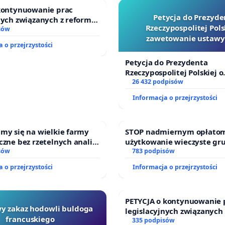
 kontynuowanie prac
Petycja do Prezyde
nych związanych z reformą
Rzeczypospolitej Pols
zinnego
sów
zawetowanie ustawy
 o przejrzystości
Szarlatan”
Petycja do Prezydenta
Rzeczypospolitej Polskiej o
zawetowanie ustawy „Lex 
26 432 podpisów
Informacja o przejrzystości
my się na wielkie farmy
STOP nadmiernym opłatom
czne bez rzetelnych analiz i
użytkowanie wieczyste gr
i mieszkańców
sów
zajmowanych przez rodzin
783 podpisów
działkowe.
 o przejrzystości
Informacja o przejrzystości
PETYCJA o kontynuowanie 
y zakaz hodowli buldoga
legislacyjnych związanych
francuskiego
prawa rodzinnego
335 podpisów