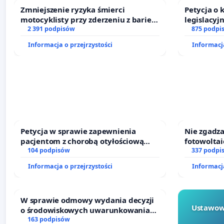
Zmniejszenie ryzyka śmierci
Petycja o
motocyklisty przy zderzeniu z barierą
legislacyj
energochłonną
2 391 podpisów
prawa rod
875 podpi
Informacja o przejrzystości
Informacja
Petycja w sprawie zapewnienia
Nie zgadza
pacjentom z chorobą otyłościową
fotowoltai
dostępu do kompleksowego leczenia
104 podpisów
akceptacj
337 podpi
oraz programów profilaktycznych.
Informacja o przejrzystości
Informacja
W sprawie odmowy wydania decyzji
Ustawow
o środowiskowych uwarunkowaniach
dla budowy zakładu wytwarzania
163 podpisów