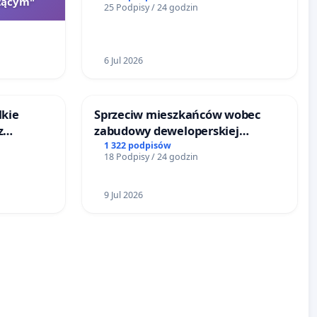
zącym"
25 Podpisy / 24 godzin
6 Jul 2026
lkie
Sprzeciw mieszkańców wobec
z
zabudowy deweloperskiej
tacji
terenow zielonych w rejonie
1 322 podpisów
18 Podpisy / 24 godzin
Bulwarów Straceńskich w Bielsku-
Białej
9 Jul 2026