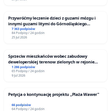
Przywróćmy leczenie dzieci z guzami mózgu i
innymi guzami litymi do Górnośląskiego
Centrum Zdrowia Dziecka w Katowicach
7 363 podpisów
84 Podpisy / 24 godzin
25 Jul 2026
Sprzeciw mieszkańców wobec zabudowy
deweloperskiej terenow zielonych w rejonie
Bulwarów Straceńskich w Bielsku-Białej
1 286 podpisów
65 Podpisy / 24 godzin
9 Jul 2026
Petycja o kontynuację projektu „Plaża Wawer"
66 podpisów
64 Podpisy / 24 godzin