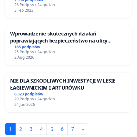
26 Podpisy / 24 godzin
3 Feb 2023
Wprowadzenie skutecznych działań
poprawiających bezpieczeństwo na ulicy
Żeromskiego w Otwocku
185 podpisów
25 Podpisy / 24 godzin
2 Aug 2026
NIE DLA SZKODLIWYCH INWESTYCJI W LESIE
ŁAGIEWNICKIM I ARTURÓWKU
6 323 podpisów
20 Podpisy / 24 godzin
24 Jun 2026
1
2
3
4
5
6
7
»