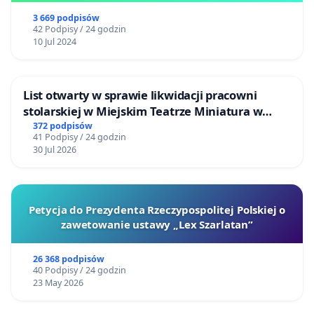
3 669 podpisów
42 Podpisy / 24 godzin
10 Jul 2024
List otwarty w sprawie likwidacji pracowni
stolarskiej w Miejskim Teatrze Miniatura w
Gdańsku
372 podpisów
41 Podpisy / 24 godzin
30 Jul 2026
Petycja do Prezydenta Rzeczypospolitej Polskiej o
zawetowanie ustawy „Lex Szarlatan”
26 368 podpisów
40 Podpisy / 24 godzin
23 May 2026