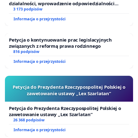
działalności, wprowadzenie odpowiedzialności
finansowej kluczowych urzędników i sędziów
3 173 podpisów
Informacja o przejrzystości
Petycja o kontynuowanie prac legislacyjnych
związanych z reformą prawa rodzinnego
816 podpisów
Informacja o przejrzystości
Petycja do Prezydenta Rzeczypospolitej Polskiej o
zawetowanie ustawy „Lex Szarlatan”
Petycja do Prezydenta Rzeczypospolitej Polskiej o
zawetowanie ustawy „Lex Szarlatan”
26 368 podpisów
Informacja o przejrzystości