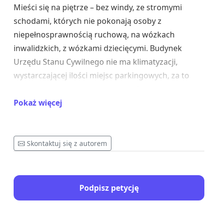
Mieści się na piętrze – bez windy, ze stromymi
schodami, których nie pokonają osoby z
niepełnosprawnością ruchową, na wózkach
inwalidzkich, z wózkami dziecięcymi. Budynek
Urzędu Stanu Cywilnego nie ma klimatyzacji,
wystarczającej ilości miejsc parkingowych, za to
drogę dojazdową do parkingu w fatalnym stanie.
Petenci z problemami ruchowymi obsługiwani są
Pokaż więcej
„pod chmurką”, czasem w deszczu. Prowizorka od
kilkudziesięciu lat. Znów odstajemy od Rybnika, a
nawet Wodzisławia Śląskiego…
Skontaktuj się z autorem
Od kilku lat trwa generalny remont zabytkowego
budynku naprzeciw Domu Zdrojowego, w pięknej
Podpisz petycję
scenerii, w miejscu łatwo dostępnym dla
wszystkich, z dużym parkingiem w pobliżu.