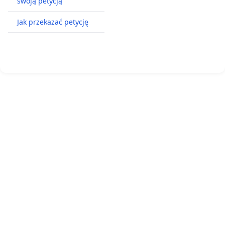
swoją petycją
Jak przekazać petycję