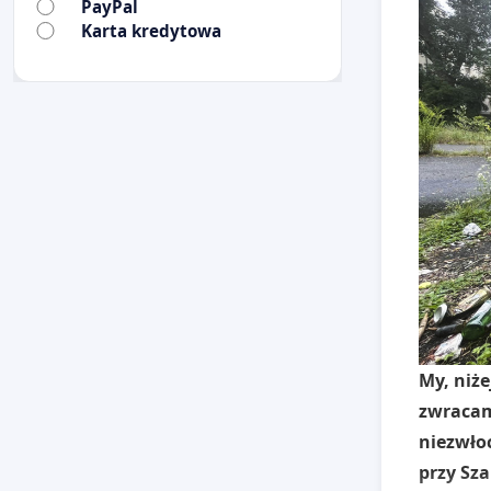
PayPal
Karta kredytowa
My, niż
zwracam
niezwło
przy Sza