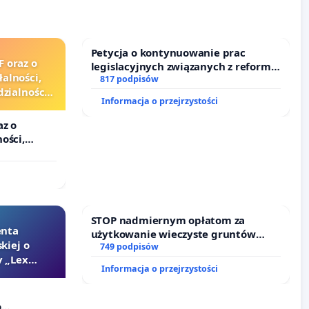
Petycja o kontynuowanie prac
F oraz o
legislacyjnych związanych z reformą
alności,
prawa rodzinnego
817 podpisów
zialności
Informacja o przejrzystości
urzędników
az o
ości,
alności
zędników i
STOP nadmiernym opłatom za
enta
użytkowanie wieczyste gruntów
kiej o
zajmowanych przez rodzinne ogrody
749 podpisów
 „Lex
działkowe.
Informacja o przejrzystości
o