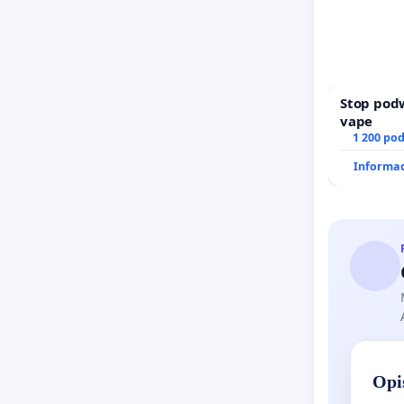
Stop pod
vape
1 200 po
Informac
Opi