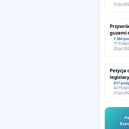
31 Jul 20
Przywróć
guzami 
litymi d
7 364 p
77 Podpi
Centrum
25 Jul 20
Katowic
Petycja
legislac
reformą
817 pod
62 Podpi
27 Jul 20
Pe
Rzec