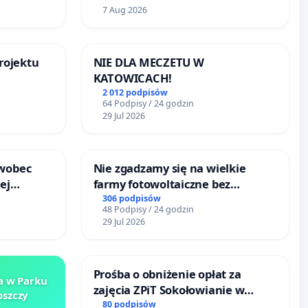
7 Aug 2026
rojektu
NIE DLA MECZETU W
KATOWICACH!
2 012 podpisów
64 Podpisy / 24 godzin
29 Jul 2026
 wobec
Nie zgadzamy się na wielkie
ej
farmy fotowoltaiczne bez
jonie
rzetelnych analiz i akceptacji
306 podpisów
48 Podpisy / 24 godzin
 w
mieszkańców
29 Jul 2026
Prośba o obniżenie opłat za
a w Parku
zajęcia ZPiT Sokołowianie w
szczy
Sokołowskim Ośrodku Kultury
80 podpisów