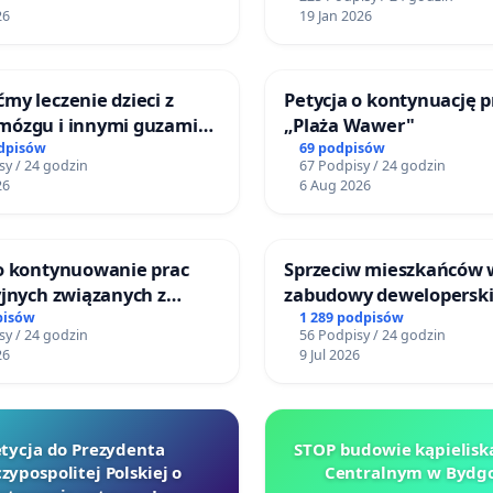
26
19 Jan 2026
my leczenie dzieci z
Petycja o kontynuację p
mózgu i innymi guzami
„Plaża Wawer"
o Górnośląskiego
odpisów
69 podpisów
sy / 24 godzin
67 Podpisy / 24 godzin
 Zdrowia Dziecka w
26
6 Aug 2026
ach
 o kontynuowanie prac
Sprzeciw mieszkańców
yjnych związanych z
zabudowy deweloperski
 prawa rodzinnego
terenow zielonych w re
pisów
1 289 podpisów
sy / 24 godzin
56 Podpisy / 24 godzin
Bulwarów Straceńskich
26
9 Jul 2026
Bielsku-Białej
tycja do Prezydenta
STOP budowie kąpielisk
zypospolitej Polskiej o
Centralnym w Bydgo