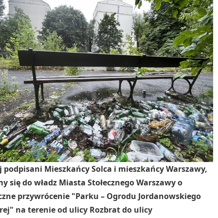
ej podpisani Mieszkańcy Solca i mieszkańcy Warszawy,
y się do władz Miasta Stołecznego Warszawy o
czne przywrócenie "Parku – Ogrodu Jordanowskiego
rej" na terenie od ulicy Rozbrat do ulicy