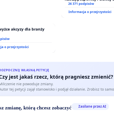
zawetowanie ustawy „Lex 
26 371 podpisów
Informacja o przejrzystości
wyżce akcyzy dla branży
dpisów
ja o przejrzystości
ROZPOCZNIJ WŁASNĄ PETYCJĘ
Czy jest jakaś rzecz, którą pragniesz zmienić?
Milczenie nie powoduje zmiany.
Autor tej petycji zajął stanowisko i podjął działanie. Zrobisz to samo
Zasilane przez AI
sz zmianę, którą chcesz zobaczyć