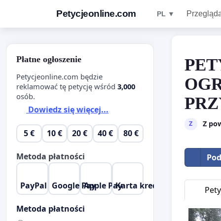
Petycjeonline.com
Przegląda
PL ▼
Płatne ogłoszenie
PET
Petycjeonline.com będzie
OGR
reklamować tę petycję wśród
3,000
osób.
PRZ
Dowiedz się więcej...
Z po
Z
5 €
10 €
20 €
40 €
80 €
Metoda płatności
Pod
PayPal
Google Pay
Apple Pay
Karta kredytowa
Pety
Metoda płatności