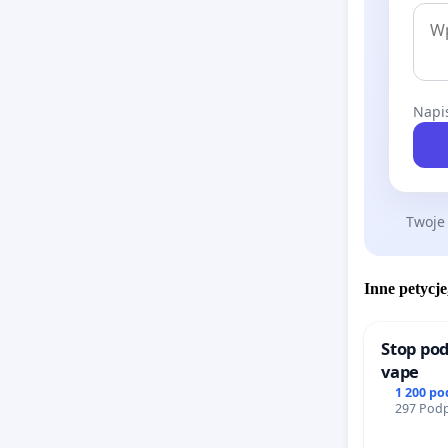
Napis
Twoje
Inne petycje
Stop pod
vape
1 200 p
297 Podp