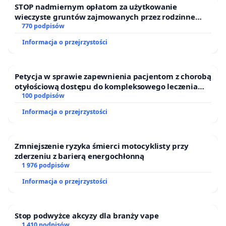
STOP nadmiernym opłatom za użytkowanie
wieczyste gruntów zajmowanych przez rodzinne
ogrody działkowe.
770 podpisów
Informacja o przejrzystości
Petycja w sprawie zapewnienia pacjentom z chorobą
otyłościową dostępu do kompleksowego leczenia
oraz programów profilaktycznych.
100 podpisów
Informacja o przejrzystości
Zmniejszenie ryzyka śmierci motocyklisty przy
zderzeniu z barierą energochłonną
1 976 podpisów
Informacja o przejrzystości
Stop podwyżce akcyzy dla branży vape
1 410 podpisów