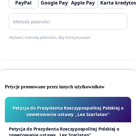
PayPal
Google Pay
Apple Pay
Karta kredyto
Stawiguda apelujemy o podejście uwzględniające
zarówno potrzeby infrastrukturalne, jak i dobro
Metoda płatności
społeczności lokalnej.
Prosimy o poparcie naszej inicjatywy poprzez
Wybierz metodę płatności, aby kontynuować.
podpisanie tej petycji i wspólne wyrażenie naszego
stanowiska.
Z wyrazami szacunku,
Mieszkańcy Gminy Stawiguda
Petycje promowane przez innych użytkowników
Petycja do Prezydenta Rzeczypospolitej Polskiej o
zawetowanie ustawy „Lex Szarlatan”
Petycja do Prezydenta Rzeczypospolitej Polskiej o
zawetowanie ustawy „Lex Szarlatan”