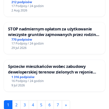
Żeromskiego w Otwocku
212 podpisów
17 Podpisy / 24 godzin
2 Aug 2026
STOP nadmiernym opłatom za użytkowanie
wieczyste gruntów zajmowanych przez rodzinne
ogrody działkowe.
770 podpisów
17 Podpisy / 24 godzin
29 Jul 2026
Sprzeciw mieszkańców wobec zabudowy
deweloperskiej terenow zielonych w rejonie
Bulwarów Straceńskich w Bielsku-Białej
1 316 podpisów
16 Podpisy / 24 godzin
9 Jul 2026
1
2
3
4
5
6
7
»