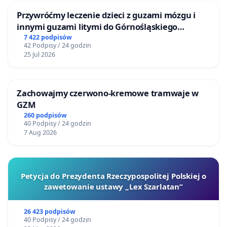
Przywróćmy leczenie dzieci z guzami mózgu i
innymi guzami litymi do Górnośląskiego
Centrum Zdrowia Dziecka w Katowicach
7 422 podpisów
42 Podpisy / 24 godzin
25 Jul 2026
Zachowajmy czerwono-kremowe tramwaje w
GZM
260 podpisów
40 Podpisy / 24 godzin
7 Aug 2026
Petycja do Prezydenta Rzeczypospolitej Polskiej o
zawetowanie ustawy „Lex Szarlatan”
26 423 podpisów
40 Podpisy / 24 godzin