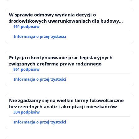
W sprawie odmowy wydania decyzji o
środowiskowych uwarunkowaniach dla budowy
zakładu wytwarzania biometanu „Krynki” w
161 podpisów
Ostrowiu Południowym oraz ochrony mieszkańców i
Informacja o przejrzystości
Puszczy Knyszyńskiej
Petycja o kontynuowanie prac legislacyjnych
związanych z reformą prawa rodzinnego
861 podpisów
Informacja o przejrzystości
Nie zgadzamy się na wielkie farmy fotowoltaiczne
bez rzetelnych analiz i akceptacji mieszkańców
334 podpisów
Informacja o przejrzystości