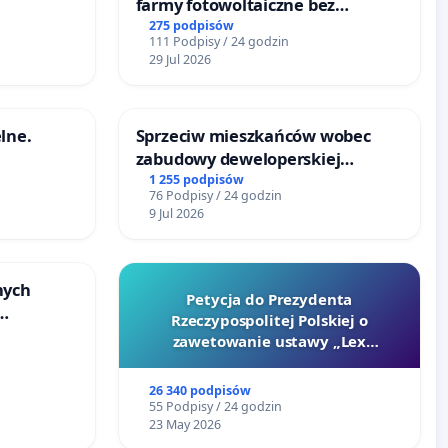
farmy fotowoltaiczne bez
rzetelnych analiz i akceptacji
275 podpisów
111 Podpisy / 24 godzin
mieszkańców
29 Jul 2026
lne.
Sprzeciw mieszkańców wobec
zabudowy deweloperskiej
terenow zielonych w rejonie
1 255 podpisów
76 Podpisy / 24 godzin
Bulwarów Straceńskich w
9 Jul 2026
Bielsku-Białej
nych
Petycja do Prezydenta
Rzeczypospolitej Polskiej o
y
zawetowanie ustawy „Lex
u
Szarlatan”
26 340 podpisów
55 Podpisy / 24 godzin
23 May 2026