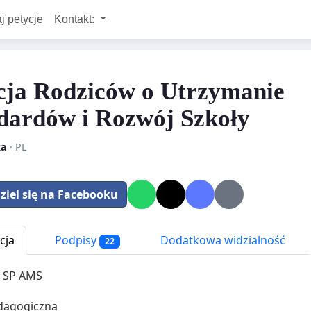
j petycje
Kontakt:
cja Rodziców o Utrzymanie
dardów i Rozwój Szkoły
ka
· PL
ziel się na Facebooku
cja
Podpisy
Dodatkowa widzialność
22
a SP AMS
dagogiczna