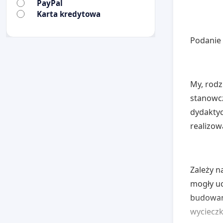
PayPal
Karta kredytowa
Podanie
My, rodz
stanowc
dydakty
realizow
Zależy n
mogły uc
budowani
wycieczk