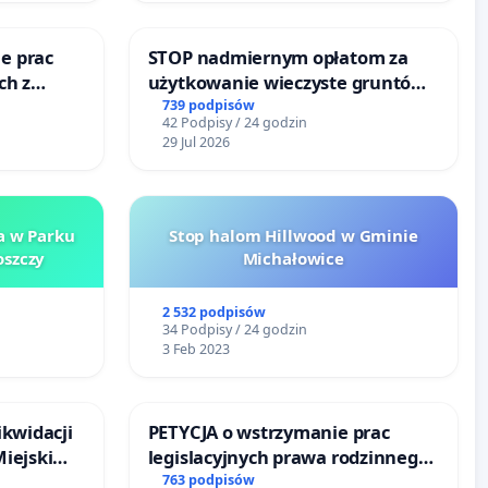
e prac
STOP nadmiernym opłatom za
ch z
użytkowanie wieczyste gruntów
ego
zajmowanych przez rodzinne
739 podpisów
42 Podpisy / 24 godzin
ogrody działkowe.
29 Jul 2026
a w Parku
Stop halom Hillwood w Gminie
szczy
Michałowice
2 532 podpisów
34 Podpisy / 24 godzin
3 Feb 2023
ikwidacji
PETYCJA o wstrzymanie prac
Miejskim
legislacyjnych prawa rodzinnego
dańsku
narażających ofiary przemocy
763 podpisów