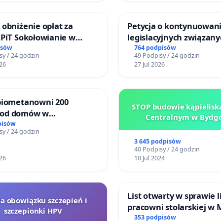
 obniżenie opłat za
Petycja o kontynuowani
ZPiT Sokołowianie w
legislacyjnych związany
skim Ośrodku Kultury
reformą prawa rodzinn
isów
764 podpisów
sy / 24 godzin
49 Podpisy / 24 godzin
26
27 Jul 2026
 biometanowni 200
STOP budowie kąpielisk
 od domów w
Centralnym w Bydgo
kach, gm. Wądroże
pisów
sy / 24 godzin
3 645 podpisów
40 Podpisy / 24 godzin
26
10 Jul 2024
List otwarty w sprawie l
la obowiązku szczepień i
pracowni stolarskiej w 
szczepionki HPV
Teatrze Miniatura w G
353 podpisów