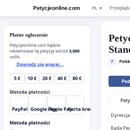
Petycjeonline.com
Przegląda
PL ▼
Płatne ogłoszenie
Pety
Petycjeonline.com będzie
Stan
reklamować tę petycję wśród
3,000
osób.
Pols
P
Dowiedz się więcej...
5 €
10 €
20 €
40 €
80 €
Pod
Metoda płatności
Pety
PayPal
Google Pay
Apple Pay
Karta kredytowa
Dyrekcj
Metoda płatności
Rada Pe