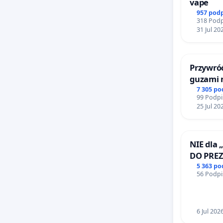
vape
957 pod
318 Podp
31 Jul 20
Przywróć
guzami 
litymi d
7 305 p
99 Podpi
Centrum
25 Jul 20
Katowic
NIE dla 
DO PRE
RZECZYP
5 363 p
56 Podpi
6 Jul 202