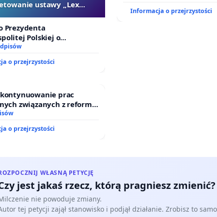
etowanie ustawy „Lex
oraz programów profilakt
lementem rozwijania pasji czytelniczych i kompetencji
Informacja o przejrzystości
Szarlatan”
ch naszych dzieci.
o Prezydenta
politej Polskiej o
nie ustawy „Lex Szarlatan”
odpisów
ja o przejrzystości
o oczekujemy, że wszelkie kiermasze i zbiórki
wane w szkole będą miały jasno określony cel, a
tem w takich działaniach powinno być zaspokajanie
o kontynuowanie prac
jnych związanych z reformą
 potrzeb szkoły i uczniów.
dzinnego
isów
ja o przejrzystości
, że dzięki dobrej współpracy szkoły, nauczycieli i
w uda się podtrzymać wysokie standardy wychowawcze i
ROZPOCZNIJ WŁASNĄ PETYCJĘ
zne, które są najlepszym wsparciem dla rozwoju naszych
Czy jest jakaś rzecz, którą pragniesz zmienić?
Milczenie nie powoduje zmiany.
Autor tej petycji zajął stanowisko i podjął działanie. Zrobisz to samo