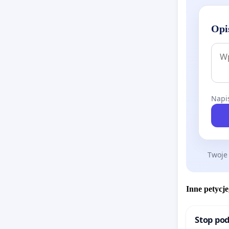
Z wyraz
Opi
Rodzice 
Napis
Twoje
Inne petycje
Stop pod