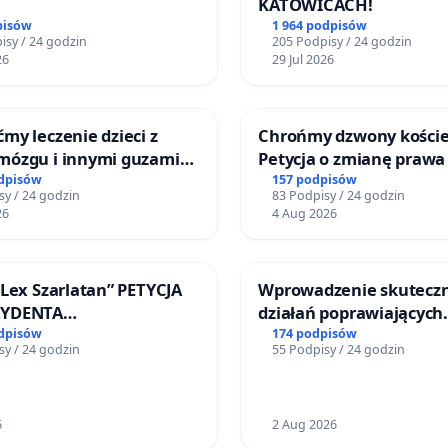
KATOWICACH!
pisów
1 964 podpisów
isy / 24 godzin
205 Podpisy / 24 godzin
26
29 Jul 2026
my leczenie dzieci z
Chrońmy dzwony koście
mózgu i innymi guzami
Petycja o zmianę prawa
o Górnośląskiego
odpisów
157 podpisów
sy / 24 godzin
83 Podpisy / 24 godzin
 Zdrowia Dziecka w
26
4 Aug 2026
ach
„Lex Szarlatan” PETYCJA
Wprowadzenie skutecz
ZYDENTA
działań poprawiających
OSPOLITEJ POLSKIEJ
bezpieczeństwo na ulic
odpisów
174 podpisów
sy / 24 godzin
55 Podpisy / 24 godzin
Żeromskiego w Otwock
6
2 Aug 2026