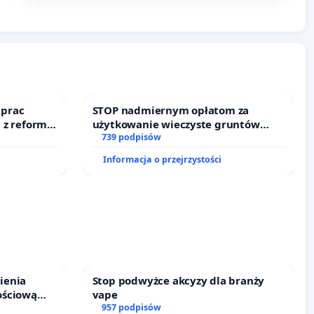
 prac
STOP nadmiernym opłatom za
 z reformą
użytkowanie wieczyste gruntów
zajmowanych przez rodzinne ogrody
739 podpisów
działkowe.
Informacja o przejrzystości
ienia
Stop podwyżce akcyzy dla branży
ościową
vape
o leczenia
957 podpisów