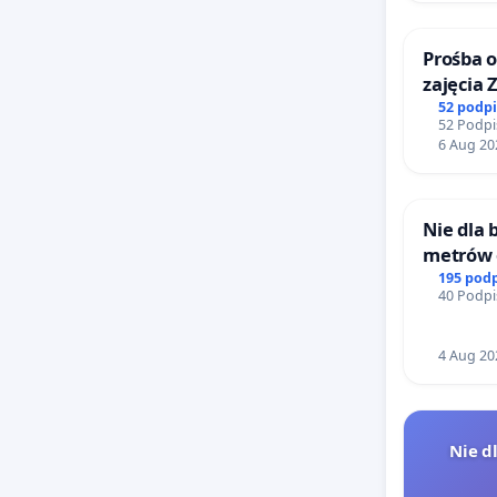
Prośba o
zajęcia 
Sokołow
52 podp
52 Podpi
6 Aug 20
Nie dla
metrów
Biernat
195 pod
40 Podpi
Wielkie
4 Aug 20
Nie d