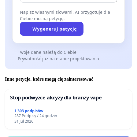
luksusowego hotelu nie służy mieszkańcom miasta.
Napisz własnymi słowami. AI przygotuje dla
Ciebie mocną petycję.
Wygeneruj petycję
NASZE POSTULATY
Wnosimy o:
Twoje dane należą do Ciebie
Prywatność już na etapie projektowania
1. Wstrzymanie procesu wykwaterowania do
czasu uzyskania pełnych i prawomocnych
decyzji administracyjnych.
Inne petycje, które mogą cię zainteresować
2. Podjęcie mediacji z udziałem miasta między
Stop podwyżce akcyzy dla branży vape
inwestorem a mieszkańcami i najemcami.
1 303 podpisów
3. Zagwarantowanie realnych,
287 Podpisy / 24 godzin
długoterminowych zabezpieczeń
31 Jul 2026
mieszkaniowych dla lokatorów.