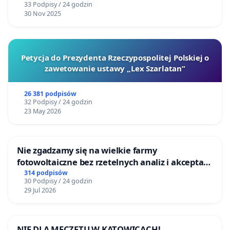
33 Podpisy / 24 godzin
30 Nov 2025
Petycja do Prezydenta Rzeczypospolitej Polskiej o
zawetowanie ustawy „Lex Szarlatan”
26 381 podpisów
32 Podpisy / 24 godzin
23 May 2026
Nie zgadzamy się na wielkie farmy
fotowoltaiczne bez rzetelnych analiz i akceptacji
mieszkańców
314 podpisów
30 Podpisy / 24 godzin
29 Jul 2026
NIE DLA MECZETU W KATOWICACH!