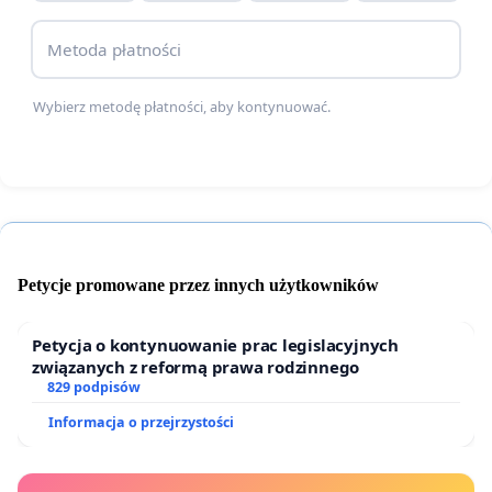
Metoda płatności
Dlaczego ta inwestycja budzi sprzeciw?
Wybierz metodę płatności, aby kontynuować.
1. Ochrona mieszkańców
W budynkach nadal mieszkają ludzie - część z nich
od urodzenia. Proponowane rekompensaty
finansowe nie gwarantują realnej możliwości
Petycje promowane przez innych użytkowników
wynajmu bądź zakupu mieszkania w Krakowie ani
stabilności życiowej w dłuższej perspektywie.
Petycja o kontynuowanie prac legislacyjnych
Szczególnie osoby starsze znajdują się w trudnej
związanych z reformą prawa rodzinnego
sytuacji.
829 podpisów
Informacja o przejrzystości
Uważamy, że:
- wykwaterowanie powinno wiązać się z