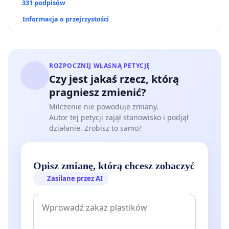
331 podpisów
- ul. Józefa 9 (nr rej. A-449) – dawny dwór Opatów
Informacja o przejrzystości
Szczyrzyckich
- ul. Józefa 11 (nr rej. A-226) – kamienica wraz z
częścią działki
ROZPOCZNIJ WŁASNĄ PETYCJĘ
Czy jest jakaś rzecz, którą
Kazimierz nie jest zwykłą przestrzenią inwestycyjną.
pragniesz zmienić?
To historyczne serce miasta, którego charakter
Milczenie nie powoduje zmiany.
opiera się na autentyczności, lokalnej społeczności i
Autor tej petycji zajął stanowisko i podjął
drobnej przedsiębiorczości, nie na kolejnych
działanie. Zrobisz to samo?
hotelach.
4. Nadmierna ilość hoteli na terenie Krakowa
Opisz zmianę, którą chcesz zobaczyć
Zasilane przez AI
Kraków dysponuje już bardzo dużą liczbą hoteli.
Ulica Józefa pełni funkcję społeczną i kulturową -
jest przestrzenią spotkań, sztuki i lokalnego
handlu. Zmiana jej charakteru na zaplecze