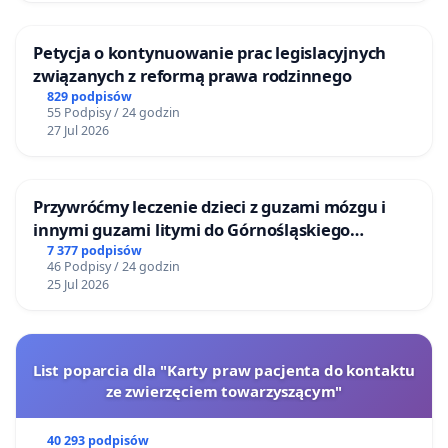
Niestety, od lat obserwujemy tendencję odwrotną:
przybywa nam infrastruktury, przeznaczonej
Petycja o kontynuowanie prac legislacyjnych
jedynie dla turystów, którzy na co dzień nie
związanych z reformą prawa rodzinnego
mieszkają na tym obszarze, nie dbają przez lata o
829 podpisów
to sąsiedztwo, nie identyfikują się z tą okolicą, nie
55 Podpisy / 24 godzin
27 Jul 2026
współtworzą jej oferty kulturalnej,
gastronomicznej, społecznej czy handlowej.
Mieszkańcy i ich interesy powinny być na
Przywróćmy leczenie dzieci z guzami mózgu i
pierwszym miejscu i o to apelujemy.
innymi guzami litymi do Górnośląskiego
Centrum Zdrowia Dziecka w Katowicach
7 377 podpisów
46 Podpisy / 24 godzin
25 Jul 2026
List poparcia dla "Karty praw pacjenta do kontaktu
ze zwierzęciem towarzyszącym"
40 293 podpisów