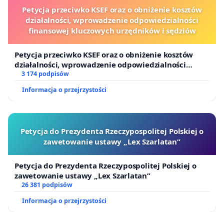
odszkodowaniem na rzecz lokatorów,
Petycja przeciwko KSEF oraz o obniżenie kosztów
działalności, wprowadzenie odpowiedzialności
- wykwaterowanie przed uzyskaniem wszystkich
finansowej kluczowych urzędników i sędziów
decyzji administracyjnych budzi poważne
Petycja przeciwko KSEF oraz o obniżenie kosztów
wątpliwości,
działalności, wprowadzenie odpowiedzialności
finansowej kluczowych urzędników i sędziów
3 174 podpisów
- interes społeczny mieszkańców powinien mieć
Informacja o przejrzystości
pierwszeństwo przed interesem komercyjnym
inwestora.
2. Ochrona lokalnej przedsiębiorczości
Petycja do Prezydenta Rzeczypospolitej Polskiej o
zawetowanie ustawy „Lex Szarlatan”
Pod wskazanymi adresami działają m.in.:
Petycja do Prezydenta Rzeczypospolitej Polskiej o
Bożego Ciała 24: Galeria Koloru, Sklep z płytami
zawetowanie ustawy „Lex Szarlatan”
26 381 podpisów
Paul's Boutique, BC24
Informacja o przejrzystości
Józefa 9: Eszeweria, Szpeje (plakaty, )Art Factory,