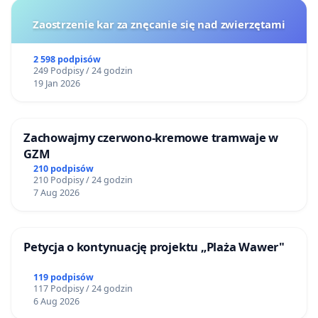
4. W wypadku braku zabezpieczenia, wypłacenie
Zaostrzenie kar za znęcanie się nad zwierzętami
lokatorom i najemcom stosownego
odszkodowania.
2 598 podpisów
249 Podpisy / 24 godzin
19 Jan 2026
5. Zachowanie rzeczywistej funkcji usługowo-
mieszkaniowej budynków zgodnie z planem
miejscowym.
Zachowajmy czerwono-kremowe tramwaje w
GZM
6. Ochronę istniejących lokali usługowych i
210 podpisów
zapewnienie im pierwszeństwa powrotu po
210 Podpisy / 24 godzin
7 Aug 2026
ewentualnym remoncie.
7. Przeprowadzenie szerokich konsultacji
Petycja o kontynuację projektu „Plaża Wawer"
społecznych dotyczących przyszłości Kazimierza.
119 podpisów
Inwestycje na obszarze Krakowa są istotne dla
117 Podpisy / 24 godzin
rozwoju miasta i poprawy dobrobytu mieszkańców.
6 Aug 2026