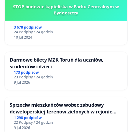
STOP budowie kąpieliska w Parku Centralnym w
Bydgoszczy
3 678 podpisów
24 Podpisy / 24 godzin
10 Jul 2024
Darmowe bilety MZK Toruń dla uczniów,
studentów i dzieci
173 podpisów
23 Podpisy / 24 godzin
9 Jul 2026
Sprzeciw mieszkańców wobec zabudowy
deweloperskiej terenow zielonych w rejonie
Bulwarów Straceńskich w Bielsku-Białej
1 298 podpisów
22 Podpisy / 24 godzin
9 Jul 2026