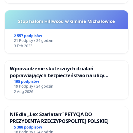
Stop halom Hillwood w Gminie Michałowice
2 557 podpisów
21 Podpisy / 24 godzin
3 Feb 2023
Wprowadzenie skutecznych działań
poprawiających bezpieczeństwo na ulicy
Żeromskiego w Otwocku
195 podpisów
19 Podpisy / 24 godzin
2 Aug 2026
NIE dla „Lex Szarlatan” PETYCJA DO
PREZYDENTA RZECZYPOSPOLITEJ POLSKIEJ
5 388 podpisów
18 Podpisy / 24 godzin