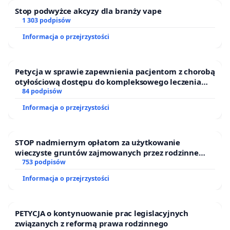
Super Ciuch, TOiOWO vintage & hand made
Stop podwyżce akcyzy dla branży vape
1 303 podpisów
Józefa 11: Coffee Garden, Finca Coffee, Bill
Hickman Bar
Informacja o przejrzystości
To miejsca budowane latami, często dzięki
Petycja w sprawie zapewnienia pacjentom z chorobą
prywatnym inwestycjom właścicieli. Niektórzy z
otyłościową dostępu do kompleksowego leczenia
nich na funkcjonowanie przeznaczyli oszczędności
oraz programów profilaktycznych.
84 podpisów
życia. Ich likwidacja oznacza utratę lokalnych marek
Informacja o przejrzystości
i tożsamości ulic Józefa i Bożego Ciała.
3. Ochrona dziedzictwa historycznego
STOP nadmiernym opłatom za użytkowanie
wieczyste gruntów zajmowanych przez rodzinne
Budynki objęte są ochroną konserwatorską i
ogrody działkowe.
753 podpisów
wpisane do rejestru zabytków:
Informacja o przejrzystości
- ul. Bożego Ciała 24 (nr rej. A-363) – dawna Nowa
PETYCJA o kontynuowanie prac legislacyjnych
Szkoła
związanych z reformą prawa rodzinnego