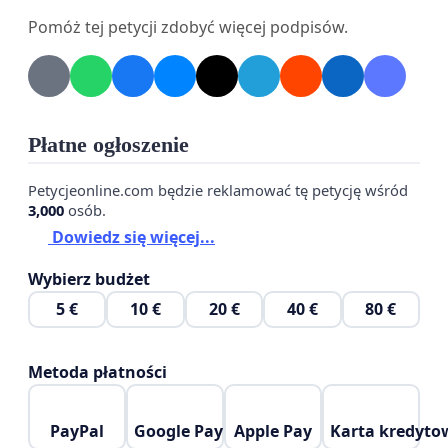
najemcy lokali użytkowych, przedstawiciele
Pomóż tej petycji zdobyć więcej podpisów.
środowisk społecznych i miłośnicy Kazimierza,
wyrażamy stanowczy sprzeciw wobec planowanej
przebudowy kamienic przy ul. Józefa 9 i 11 oraz
Bożego Ciała 24 na luksusowy hotel.
Płatne ogłoszenie
Planowana inwestycja oznacza:
Petycjeonline.com będzie reklamować tę petycję wśród
3,000
osób.
- przymusową wyprowadzkę mieszkańców, w tym
Dowiedz się więcej...
osób żyjących tu od kilkudziesięciu lat,
Wybierz budżet
- likwidację lokalnych biznesów współtworzących
5 €
10 €
20 €
40 €
80 €
niepowtarzalny klimat Kazimierza,
- dalszą komercjalizację i turystyfikację historycznej
Metoda płatności
dzielnicy kosztem jej społecznego i kulturowego
charakteru.
PayPal
Google Pay
Apple Pay
Karta kredyto