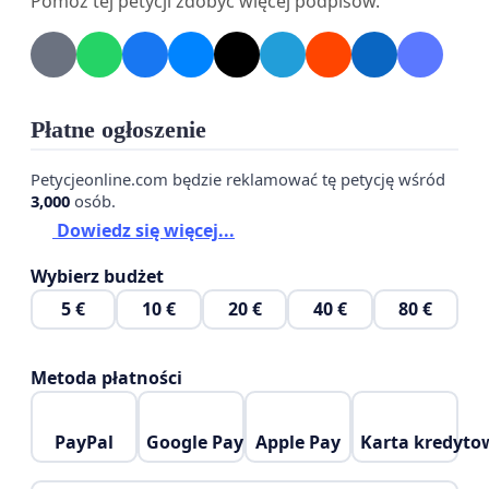
Pomóż tej petycji zdobyć więcej podpisów.
Płatne ogłoszenie
Petycjeonline.com będzie reklamować tę petycję wśród
3,000
osób.
Dowiedz się więcej...
Wybierz budżet
5 €
10 €
20 €
40 €
80 €
Metoda płatności
PayPal
Google Pay
Apple Pay
Karta kredyto