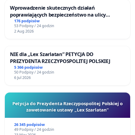
Wprowadzenie skutecznych działań
poprawiających bezpieczeństwo na ulicy
Żeromskiego w Otwocku
176 podpisów
53 Podpisy / 24 godzin
2 Aug 2026
NIE dla „Lex Szarlatan” PETYCJA DO
PREZYDENTA RZECZYPOSPOLITEJ POLSKIEJ
5 366 podpisów
50 Podpisy / 24 godzin
6 Jul 2026
Petycja do Prezydenta Rzeczypospolitej Polskiej o
zawetowanie ustawy „Lex Szarlatan”
26 345 podpisów
49 Podpisy / 24 godzin
23 May 2026