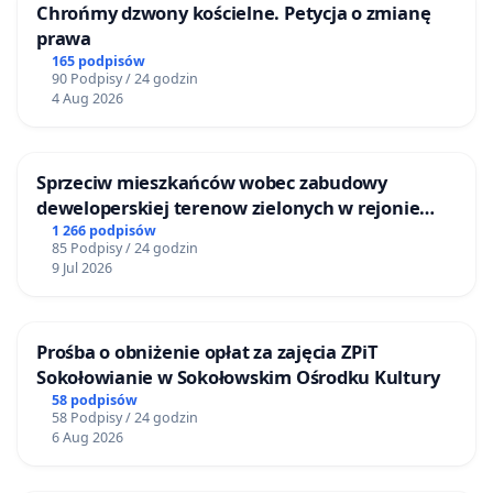
Chrońmy dzwony kościelne. Petycja o zmianę
prawa
165 podpisów
90 Podpisy / 24 godzin
4 Aug 2026
Sprzeciw mieszkańców wobec zabudowy
deweloperskiej terenow zielonych w rejonie
Bulwarów Straceńskich w Bielsku-Białej
1 266 podpisów
85 Podpisy / 24 godzin
9 Jul 2026
Prośba o obniżenie opłat za zajęcia ZPiT
Sokołowianie w Sokołowskim Ośrodku Kultury
58 podpisów
58 Podpisy / 24 godzin
6 Aug 2026