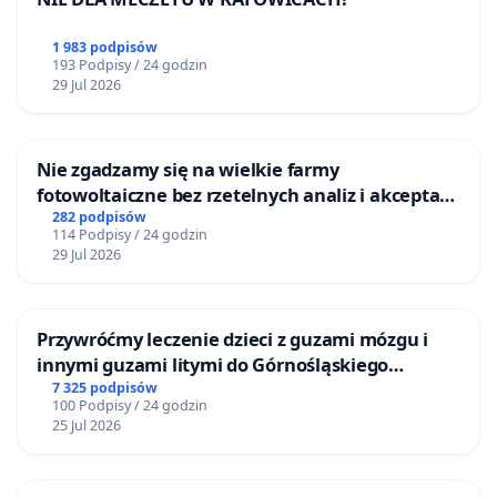
1 983 podpisów
193 Podpisy / 24 godzin
29 Jul 2026
Nie zgadzamy się na wielkie farmy
fotowoltaiczne bez rzetelnych analiz i akceptacji
mieszkańców
282 podpisów
114 Podpisy / 24 godzin
29 Jul 2026
Przywróćmy leczenie dzieci z guzami mózgu i
innymi guzami litymi do Górnośląskiego
Centrum Zdrowia Dziecka w Katowicach
7 325 podpisów
100 Podpisy / 24 godzin
25 Jul 2026