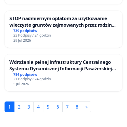
STOP nadmiernym opłatom za użytkowanie
wieczyste gruntów zajmowanych przez rodzinne
ogrody działkowe.
739 podpisów
23 Podpisy / 24 godzin
29 Jul 2026
Wdrożenia pełnej infrastruktury Centralnego
Systemu Dynamicznej Informacji Pasażerskiej
(CSDiP) na stacji kolejowej w Łomży
784 podpisów
21 Podpisy / 24 godzin
5 Jul 2026
1
2
3
4
5
6
7
8
»