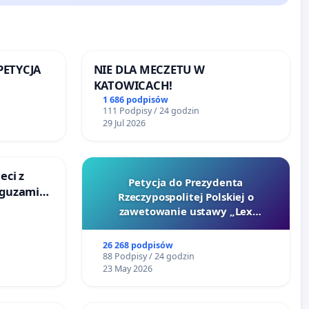
 PETYCJA
NIE DLA MECZETU W
KATOWICACH!
SKIEJ
1 686 podpisów
111 Podpisy / 24 godzin
29 Jul 2026
eci z
Petycja do Prezydenta
 guzami
Rzeczypospolitej Polskiej o
o
zawetowanie ustawy „Lex
ka w
Szarlatan”
26 268 podpisów
88 Podpisy / 24 godzin
23 May 2026