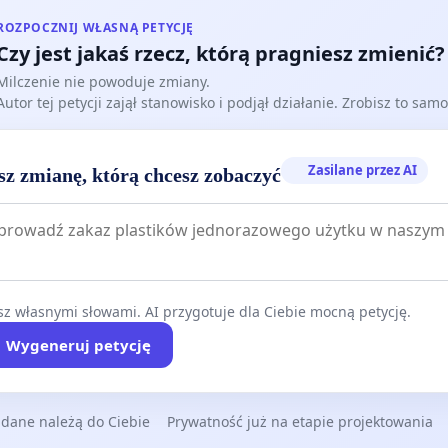
Z poważaniem,
ROZPOCZNIJ WŁASNĄ PETYCJĘ
Piotr Ziegler
Czy jest jakaś rzecz, którą pragniesz zmienić?
Milczenie nie powoduje zmiany.
Autor tej petycji zajął stanowisko i podjął działanie. Zrobisz to samo
Zasilane przez AI
sz zmianę, którą chcesz zobaczyć
z własnymi słowami. AI przygotuje dla Ciebie mocną petycję.
Wygeneruj petycję
 dane należą do Ciebie
Prywatność już na etapie projektowania