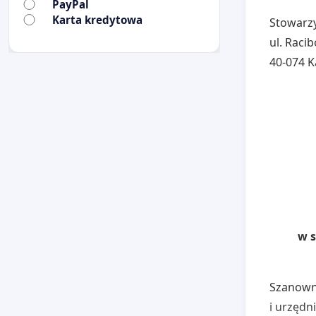
PayPal
Karta kredytowa
Stowarz
ul. Raci
40-074 
w s
Szanowny
i urzędn