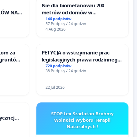
Nie dla biometanowni 200
KÓW NA
metrów od domów w
RONISKA
Biernatkach, gm. Wądroże
146 podpisów
57 Podpisy / 24 godzin
ERZĄT W
Wielkie
4 Aug 2026
tom za
PETYCJA o wstrzymanie prac
 gruntów
legislacyjnych prawa rodzinnego
zinne
narażających ofiary przemocy
720 podpisów
38 Podpisy / 24 godzin
22 Jul 2026
STOP Lex Szarlatan-Brońmy
ycznej
Wolności Wyboru Terapii
Naturalnych !