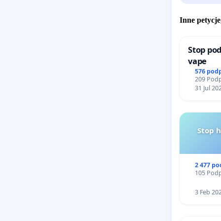
Inne petycje
Stop pod
vape
576 pod
209 Podp
31 Jul 20
Stop 
2 477 p
105 Podp
3 Feb 20