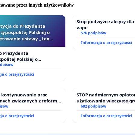
omowane przez innych użytkowników
Stop podwyżce akcyzy dla
tycja do Prezydenta
vape
zypospolitej Polskiej o
576 podpisów
etowanie ustawy „Lex
Informacja o przejrzystości
Szarlatan”
o Prezydenta
politej Polskiej o
nie ustawy „Lex Szarlatan”
odpisów
enie strefy zabudowy śródmiejskiej wyłącznie do ścisłego
ja o przejrzystości
Katowic leży w szeroko pojętym interesie obywateli i
ek naszego miasta, będzie miało zbawienny wpływ na ład
o kontynuowanie prac
STOP nadmiernym opłato
enny w mieście, transport, a także na eliminację skutków
jnych związanych z reformą
użytkowanie wieczyste g
dzinnego
isów
zajmowanych przez rodzi
682 podpisów
 środowiskowych, tj. miejskie wyspy ciepła, susze czy
działkowe.
ja o przejrzystości
Informacja o przejrzystości
 błyskawiczne. Prosimy o uwzględnienie naszego
u w pracach nad Planem Ogólnym dla Katowic.