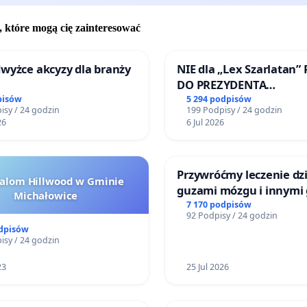
, które mogą cię zainteresować
wyżce akcyzy dla branży
NIE dla „Lex Szarlatan”
DO PREZYDENTA
RZECZYPOSPOLITEJ POL
pisów
5 294 podpisów
isy / 24 godzin
199 Podpisy / 24 godzin
26
6 Jul 2026
Przywróćmy leczenie dzi
halom Hillwood w Gminie
guzami mózgu i innymi
Michałowice
litymi do Górnośląskieg
7 170 podpisów
92 Podpisy / 24 godzin
Centrum Zdrowia Dziec
odpisów
Katowicach
isy / 24 godzin
23
25 Jul 2026