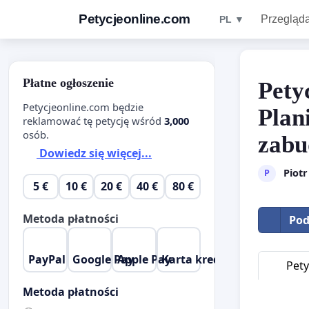
Petycjeonline.com
Przegląda
PL ▼
Płatne ogłoszenie
Pety
Petycjeonline.com będzie
Plan
reklamować tę petycję wśród
3,000
osób.
zabu
Dowiedz się więcej...
Piotr
P
5 €
10 €
20 €
40 €
80 €
Metoda płatności
Pod
PayPal
Google Pay
Apple Pay
Karta kredytowa
Pety
Metoda płatności