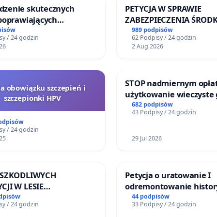
zenie skutecznych
PETYCJA W SPRAWIE
 poprawiających
ZABEZPIECZENIA ŚROD
eństwo na ulicy
FUNKCJONOWANIE SCH
pisów
989 podpisów
sy / 24 godzin
62 Podpisy / 24 godzin
iego w Otwocku
DLA BEZDOMNYCH ZWI
26
2 Aug 2026
SKARYSZEWIE
STOP nadmiernym opła
la obowiązku szczepień i
użytkowanie wieczyste
szczepionki HPV
zajmowanych przez rod
682 podpisów
43 Podpisy / 24 godzin
ogrody działkowe.
podpisów
sy / 24 godzin
25
29 Jul 2026
A SZKODLIWYCH
Petycja o uratowanie I
CJI W LESIE
odremontowanie histor
NICKIM I ARTURÓWKU
Lokomotywy sm42-914
odpisów
44 podpisów
sy / 24 godzin
33 Podpisy / 24 godzin