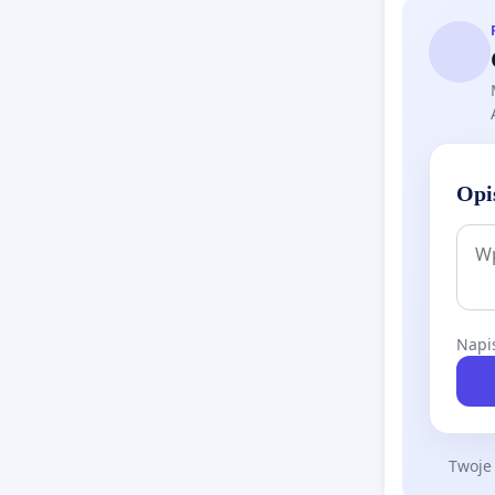
Opi
Napis
Twoje