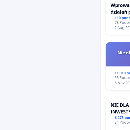
Wprowad
działań
bezpiecz
110 pod
78 Podpi
Żeromsk
2 Aug 20
Nie d
11 010 
53 Podpi
6 Nov 20
NIE DL
INWESTY
ŁAGIEW
6 275 p
34 Podpi