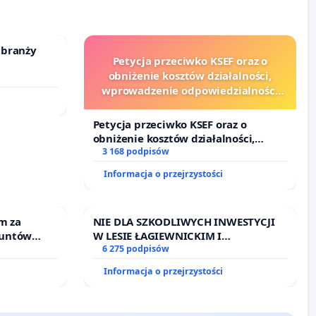
 branży
Petycja przeciwko KSEF oraz o
obniżenie kosztów działalności,
wprowadzenie odpowiedzialności
finansowej kluczowych urzędników
i sędziów
Petycja przeciwko KSEF oraz o
obniżenie kosztów działalności,
wprowadzenie odpowiedzialności
3 168 podpisów
finansowej kluczowych urzędników i
Informacja o przejrzystości
sędziów
m za
NIE DLA SZKODLIWYCH INWESTYCJI
runtów
W LESIE ŁAGIEWNICKIM I
nne ogrody
ARTURÓWKU
6 275 podpisów
Informacja o przejrzystości