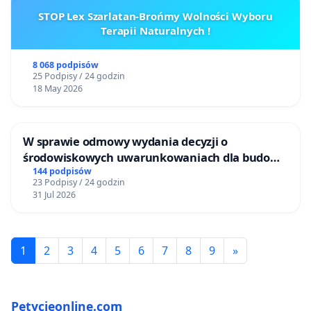
STOP Lex Szarlatan-Brońmy Wolności Wyboru
Terapii Naturalnych !
8 068 podpisów
25 Podpisy / 24 godzin
18 May 2026
W sprawie odmowy wydania decyzji o
środowiskowych uwarunkowaniach dla budowy
zakładu wytwarzania biometanu „Krynki” w
144 podpisów
23 Podpisy / 24 godzin
Ostrowiu Południowym oraz ochrony
31 Jul 2026
mieszkańców i Puszczy Knyszyńskiej
1
2
3
4
5
6
7
8
9
»
Petycjeonline.com