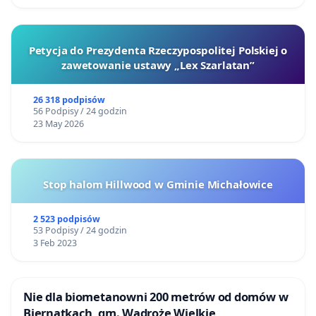
Petycja do Prezydenta Rzeczypospolitej Polskiej o
zawetowanie ustawy „Lex Szarlatan”
26 318 podpisów
56 Podpisy / 24 godzin
23 May 2026
Stop halom Hillwood w Gminie Michałowice
2 523 podpisów
53 Podpisy / 24 godzin
3 Feb 2023
Nie dla biometanowni 200 metrów od domów w
Biernatkach, gm. Wądroże Wielkie