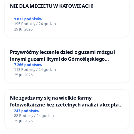
NIE DLA MECZETU W KATOWICACH!
1 873 podpisów
195 Podpisy / 24 godzin
29 Jul 2026
Przywróćmy leczenie dzieci z guzami mózgu i
innymi guzami litymi do Górnośląskiego
Centrum Zdrowia Dziecka w Katowicach
7 266 podpisów
113 Podpisy / 24 godzin
25 Jul 2026
Nie zgadzamy się na wielkie farmy
fotowoltaiczne bez rzetelnych analiz i akceptacji
mieszkańców
243 podpisów
88 Podpisy / 24 godzin
29 Jul 2026