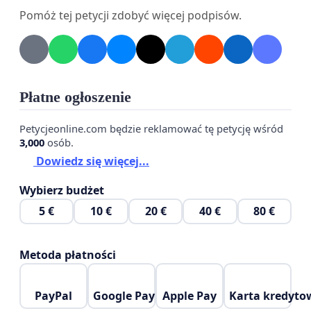
Pomóż tej petycji zdobyć więcej podpisów.
położonej w pobliżu tej lokalizacji Grodziskiej Strefy
Przemysłowej, co miałoby pozytywny wpływ na
gospodarkę całego regionu.
Płatne ogłoszenie
Petycję wnosimy na ręce Pana Piotra Wyborskiego,
Petycjeonline.com będzie reklamować tę petycję wśród
Prezesa Zarządu PKP Polskie Linie Kolejowe S.A.
3,000
osób.
oraz Pana Wojciecha Jankowiaka, Wicemarszałka
Dowiedz się więcej...
Województwa Wielkopolskiego, w Zarządzie
Wybierz budżet
Województwa odpowiedzialnego m.in. za sprawy
5 €
10 €
20 €
40 €
80 €
kolei. Liczymy na przychylność do naszej inicjatywy i
współpracę w przy jej realizacji.
Metoda płatności
PayPal
Google Pay
Apple Pay
Karta kredyto