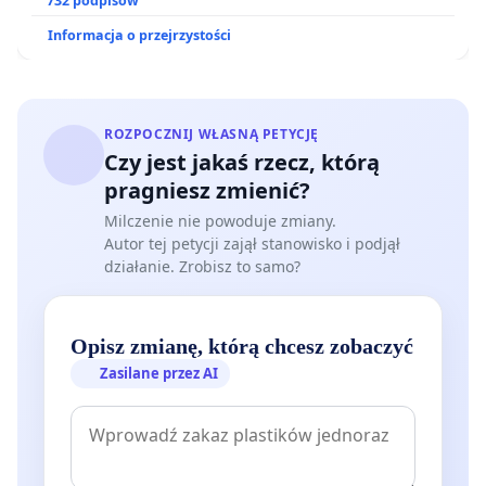
ogrody działkowe.
732 podpisów
Informacja o przejrzystości
ROZPOCZNIJ WŁASNĄ PETYCJĘ
Czy jest jakaś rzecz, którą
pragniesz zmienić?
Milczenie nie powoduje zmiany.
Autor tej petycji zajął stanowisko i podjął
działanie. Zrobisz to samo?
Opisz zmianę, którą chcesz zobaczyć
Zasilane przez AI