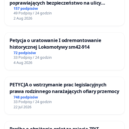
poprawiających bezpieczeństwo na ulicy
Żeromskiego w Otwocku
157 podpisów
49 Podpisy / 24 godzin
2 Aug 2026
Petycja o uratowanie I odremontowanie
historycznej Lokomotywy sm42-914
72 podpisów
33 Podpisy / 24 godzin
4 Aug 2026
PETYCJA o wstrzymanie prac legislacyjnych
prawa rodzinnego narażających ofiary przemocy
748 podpisów
33 Podpisy / 24 godzin
22 Jul 2026
Prośba o obniżenie opłat za zajęcia ZPiT