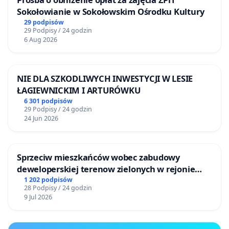
Sokołowianie w Sokołowskim Ośrodku Kultury
29 podpisów
29 Podpisy / 24 godzin
6 Aug 2026
NIE DLA SZKODLIWYCH INWESTYCJI W LESIE
ŁAGIEWNICKIM I ARTURÓWKU
6 301 podpisów
29 Podpisy / 24 godzin
24 Jun 2026
Sprzeciw mieszkańców wobec zabudowy
deweloperskiej terenow zielonych w rejonie
Bulwarów Straceńskich w Bielsku-Białej
1 202 podpisów
28 Podpisy / 24 godzin
9 Jul 2026