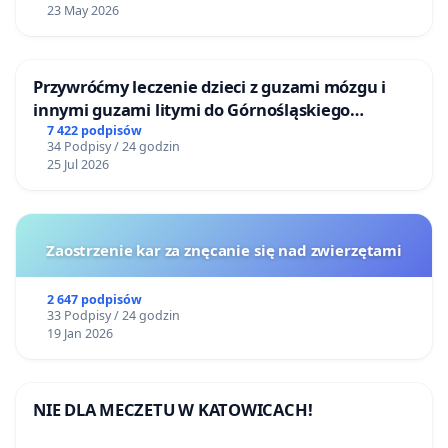
23 May 2026
Przywróćmy leczenie dzieci z guzami mózgu i
innymi guzami litymi do Górnośląskiego
Centrum Zdrowia Dziecka w Katowicach
7 422 podpisów
34 Podpisy / 24 godzin
25 Jul 2026
Zaostrzenie kar za znęcanie się nad zwierzętami
2 647 podpisów
33 Podpisy / 24 godzin
19 Jan 2026
NIE DLA MECZETU W KATOWICACH!