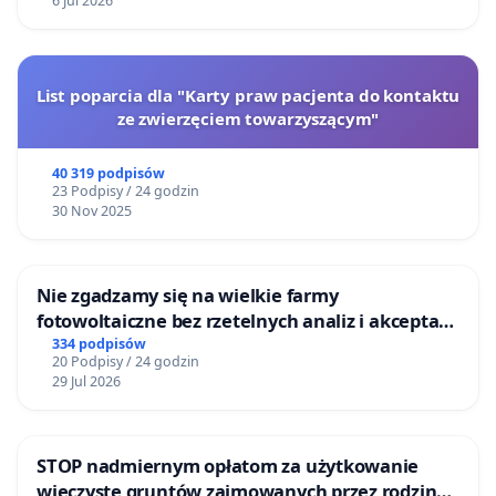
6 Jul 2026
List poparcia dla "Karty praw pacjenta do kontaktu
ze zwierzęciem towarzyszącym"
40 319 podpisów
23 Podpisy / 24 godzin
30 Nov 2025
Nie zgadzamy się na wielkie farmy
fotowoltaiczne bez rzetelnych analiz i akceptacji
mieszkańców
334 podpisów
20 Podpisy / 24 godzin
29 Jul 2026
STOP nadmiernym opłatom za użytkowanie
wieczyste gruntów zajmowanych przez rodzinne