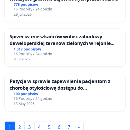
ogrody działkowe.
773 podpisów
16 Podpisy / 24 godzin
29 Jul 2026
Sprzeciw mieszkańców wobec zabudowy
deweloperskiej terenow zielonych w rejonie
Bulwarów Straceńskich w Bielsku-Białej
1 317 podpisów
16 Podpisy / 24 godzin
9 Jul 2026
Petycja w sprawie zapewnienia pacjentom z
chorobą otyłościową dostępu do
kompleksowego leczenia oraz programów
100 podpisów
16 Podpisy / 24 godzin
profilaktycznych.
13 May 2026
1
2
3
4
5
6
7
»