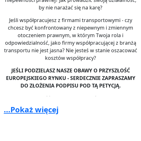
niepewności prawnej? Jak prowadzić swoją działalność,
by nie narażać się na karę?
Jeśli współpracujesz z firmami transportowymi - czy
chcesz być konfrontowany z niepewnym i zmiennym
otoczeniem prawnym, w którym Twoja rola i
odpowiedzialność, jako firmy współpracującej z branżą
transportu nie jest jasna? Nie jesteś w stanie oszacować
kosztów współpracy?
JEŚLI PODZIELASZ NASZE OBAWY O PRZYSZŁOŚĆ
EUROPEJSKIEGO RYNKU - SERDECZNIE ZAPRASZAMY
DO ZŁOŻENIA PODPISU POD TĄ PETYCJĄ.
Wysoka mobilność usług i pracowników w transporcie
międzynarodowym nie pozwala na proste przełożenie
...Pokaż więcej
przepisów o delegowaniu pracowników do tej branży.
Wymaga europejskich rozwiązań oraz infrastruktury
socjalnej dla kierowców, a nie kolejnego sztucznego
rozwiązania prawnego, które nie przysłuży się