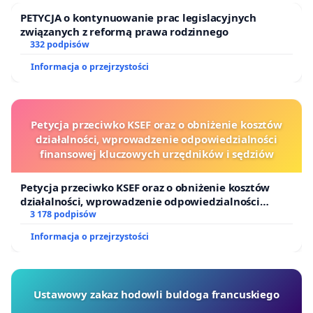
PETYCJA o kontynuowanie prac legislacyjnych
związanych z reformą prawa rodzinnego
332 podpisów
Informacja o przejrzystości
Petycja przeciwko KSEF oraz o obniżenie kosztów
działalności, wprowadzenie odpowiedzialności
finansowej kluczowych urzędników i sędziów
Petycja przeciwko KSEF oraz o obniżenie kosztów
działalności, wprowadzenie odpowiedzialności
finansowej kluczowych urzędników i sędziów
3 178 podpisów
Informacja o przejrzystości
Ustawowy zakaz hodowli buldoga francuskiego