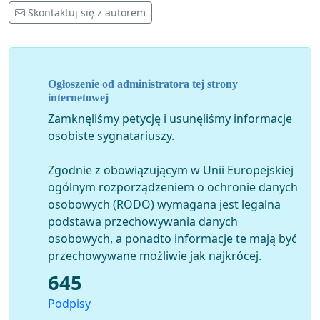
poprawie warunków pracy kierowców.
Skontaktuj się z autorem
Naszym zadaniem jest podejmowanie wszelkich
działań, by chronić branżę transportu przed
przeregulowaniem prawnym i nadmiernymi
Ogłoszenie od administratora tej strony
obciążeniami administracyjnymi wprowadzanymi w
internetowej
karania wszystkich za nieuczciwość nielicznych.
Zamknęliśmy petycję i usunęliśmy informacje
Walczymy o to by zwyciężyła Europa, a nie populizm
osobiste sygnatariuszy.
socjalny, który nie służy polskim przedsiębiorcom ani
obywatelom. Budujmy mądre przepisy, mosty i drogi
Zgodnie z obowiązującym w Unii Europejskiej
między narodami.
ogólnym rozporządzeniem o ochronie danych
osobowych (RODO) wymagana jest legalna
podstawa przechowywania danych
osobowych, a ponadto informacje te mają być
Maciej Wroński
przechowywane możliwie jak najkrócej.
Prezes
Związku Pracodawców
"
Transport i Logistyka
645
Polska”
Podpisy