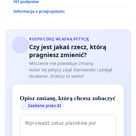
zakładu wytwarzania biometanu „Krynki” w
161 podpisów
Ostrowiu Południowym oraz ochrony mieszkańców i
Informacja o przejrzystości
Puszczy Knyszyńskiej
ROZPOCZNIJ WŁASNĄ PETYCJĘ
Czy jest jakaś rzecz, którą
pragniesz zmienić?
Milczenie nie powoduje zmiany.
Autor tej petycji zajął stanowisko i podjął
działanie. Zrobisz to samo?
Opisz zmianę, którą chcesz zobaczyć
Zasilane przez AI