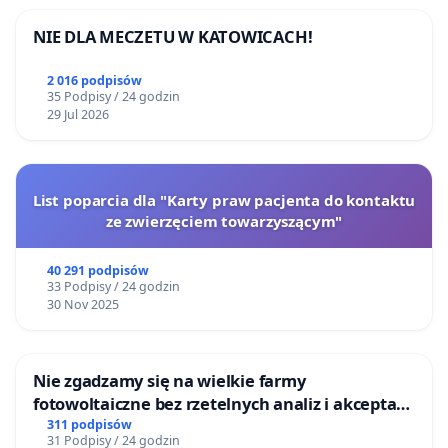
NIE DLA MECZETU W KATOWICACH!
2 016 podpisów
35 Podpisy / 24 godzin
29 Jul 2026
List poparcia dla "Karty praw pacjenta do kontaktu
ze zwierzęciem towarzyszącym"
40 291 podpisów
33 Podpisy / 24 godzin
30 Nov 2025
Nie zgadzamy się na wielkie farmy
fotowoltaiczne bez rzetelnych analiz i akceptacji
mieszkańców
311 podpisów
31 Podpisy / 24 godzin