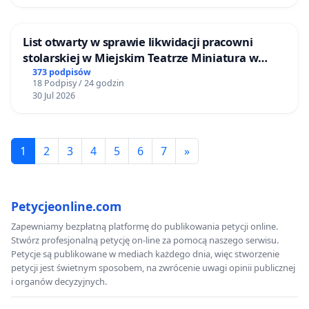
List otwarty w sprawie likwidacji pracowni
stolarskiej w Miejskim Teatrze Miniatura w
Gdańsku
373 podpisów
18 Podpisy / 24 godzin
30 Jul 2026
1
2
3
4
5
6
7
»
Petycjeonline.com
Zapewniamy bezpłatną platformę do publikowania petycji online.
Stwórz profesjonalną petycję on-line za pomocą naszego serwisu.
Petycje są publikowane w mediach każdego dnia, więc stworzenie
petycji jest świetnym sposobem, na zwrócenie uwagi opinii publicznej
i organów decyzyjnych.