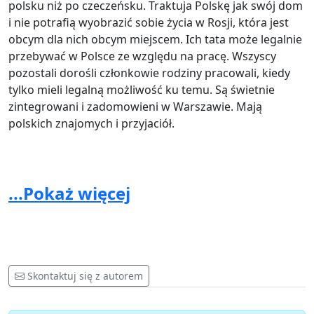
polsku niż po czeczeńsku. Traktuja Polskę jak swój dom
i nie potrafią wyobrazić sobie życia w Rosji, która jest
obcym dla nich obcym miejscem. Ich tata może legalnie
przebywać w Polsce ze względu na pracę. Wszyscy
pozostali dorośli członkowie rodziny pracowali, kiedy
tylko mieli legalną możliwość ku temu. Są świetnie
zintegrowani i zadomowieni w Warszawie. Mają
polskich znajomych i przyjaciół.
Tata Adama jest Czeczenem, mama Ukrainką z Rosji.
...Pokaż więcej
Poznali się w Rosji i tam założyli rodzinę. Z powodu
problemów, jakie mieli w Rosji postanowili zamieszkać
wśród swoich, w Czeczenii. Niestety okazało się, że
„żona z Rosji” nie jest mile widziana, groziło jej
niebezpieczeństwo i musiała wyjechać. Matka została
Skontaktuj się z autorem
rozdzielona z własnymi dziećmi, przez dwa lata Luiza i
Bislan mieszkali jedynie z tatą, bez mamy w