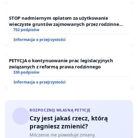
zintegrowane rodziny, które gdyby dać im szansę
chciałyby włączać się w życie społeczne, pracować, żyć
STOP nadmiernym opłatom za użytkowanie
samodzielnie i płacić podatki.
wieczyste gruntów zajmowanych przez rodzinne
ogrody działkowe.
752 podpisów
W związku z tym stanowczo sprzeciwiamy się tej
nieludzkiej decyzji i wzywamy do odstąpienia od
Informacja o przejrzystości
deportacji rodziny Adama!
Ponadto apelujemy o zmianę podejścia Straży
PETYCJA o kontynuowanie prac legislacyjnych
Granicznej i innych instytucji w podejściu do
związanych z reformą prawa rodzinnego
330 podpisów
rozpatrywania tego typu spraw i brania pod uwagę
przy wydawaniu decyzji tego jakie konsekwencje będą
Informacja o przejrzystości
one miały dla ludzi, których dotyczą w tym szczególnie
dzieci i młodzieży oraz dla społeczeństwa.
ROZPOCZNIJ WŁASNĄ PETYCJĘ
Czy jest jakaś rzecz, którą
pragniesz zmienić?
Milczenie nie powoduje zmiany.