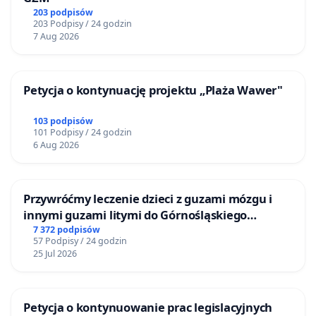
203 podpisów
203 Podpisy / 24 godzin
7 Aug 2026
Petycja o kontynuację projektu „Plaża Wawer"
103 podpisów
101 Podpisy / 24 godzin
6 Aug 2026
Przywróćmy leczenie dzieci z guzami mózgu i
innymi guzami litymi do Górnośląskiego
Centrum Zdrowia Dziecka w Katowicach
7 372 podpisów
57 Podpisy / 24 godzin
25 Jul 2026
Petycja o kontynuowanie prac legislacyjnych