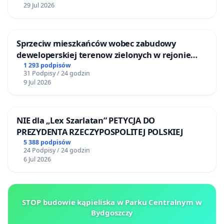
29 Jul 2026
Sprzeciw mieszkańców wobec zabudowy
deweloperskiej terenow zielonych w rejonie
Bulwarów Straceńskich w Bielsku-Białej
1 293 podpisów
31 Podpisy / 24 godzin
9 Jul 2026
NIE dla „Lex Szarlatan” PETYCJA DO
PREZYDENTA RZECZYPOSPOLITEJ POLSKIEJ
5 388 podpisów
24 Podpisy / 24 godzin
6 Jul 2026
STOP budowie kąpieliska w Parku Centralnym w
Bydgoszczy