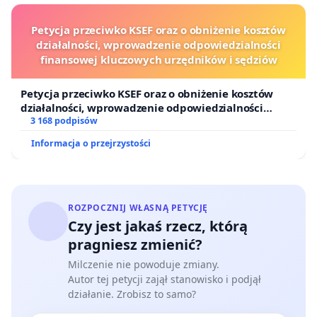
Petycja przeciwko KSEF oraz o obniżenie kosztów
działalności, wprowadzenie odpowiedzialności
finansowej kluczowych urzędników i sędziów
Petycja przeciwko KSEF oraz o obniżenie kosztów
działalności, wprowadzenie odpowiedzialności
finansowej kluczowych urzędników i sędziów
3 168 podpisów
Informacja o przejrzystości
ROZPOCZNIJ WŁASNĄ PETYCJĘ
Czy jest jakaś rzecz, którą
pragniesz zmienić?
Milczenie nie powoduje zmiany.
Autor tej petycji zajął stanowisko i podjął
działanie. Zrobisz to samo?