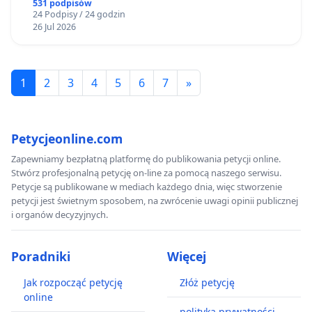
dla mieszkańców Gminy Nysa
531 podpisów
24 Podpisy / 24 godzin
26 Jul 2026
1
2
3
4
5
6
7
»
Petycjeonline.com
Zapewniamy bezpłatną platformę do publikowania petycji online.
Stwórz profesjonalną petycję on-line za pomocą naszego serwisu.
Petycje są publikowane w mediach każdego dnia, więc stworzenie
petycji jest świetnym sposobem, na zwrócenie uwagi opinii publicznej
i organów decyzyjnych.
Poradniki
Więcej
Jak rozpocząć petycję
Złóż petycję
online
polityka prywatności