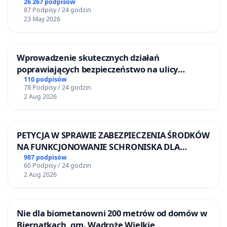
26 267 podpisów
87 Podpisy / 24 godzin
23 May 2026
Wprowadzenie skutecznych działań
poprawiających bezpieczeństwo na ulicy
Żeromskiego w Otwocku
110 podpisów
78 Podpisy / 24 godzin
2 Aug 2026
PETYCJA W SPRAWIE ZABEZPIECZENIA ŚRODKÓW
NA FUNKCJONOWANIE SCHRONISKA DLA
BEZDOMNYCH ZWIERZĄT W SKARYSZEWIE
987 podpisów
60 Podpisy / 24 godzin
2 Aug 2026
Nie dla biometanowni 200 metrów od domów w
Biernatkach, gm. Wądroże Wielkie