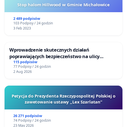
Stop halom Hillwood w Gminie Michałowice
2 489 podpisów
103 Podpisy / 24 godzin
3 Feb 2023
Wprowadzenie skutecznych działań
poprawiających bezpieczeństwo na ulicy
Żeromskiego w Otwocku
115 podpisów
77 Podpisy / 24 godzin
2 Aug 2026
Petycja do Prezydenta Rzeczypospolitej Polskiej o
zawetowanie ustawy „Lex Szarlatan”
26 271 podpisów
74 Podpisy / 24 godzin
23 May 2026