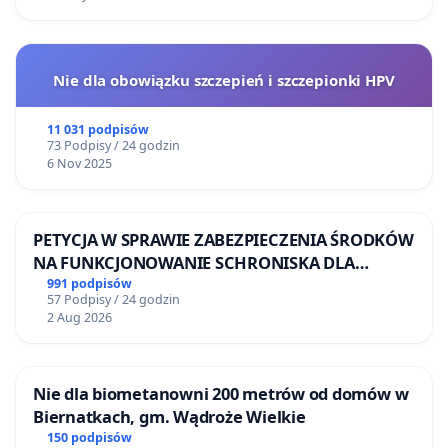
Nie dla obowiązku szczepień i szczepionki HPV
11 031 podpisów
73 Podpisy / 24 godzin
6 Nov 2025
PETYCJA W SPRAWIE ZABEZPIECZENIA ŚRODKÓW
NA FUNKCJONOWANIE SCHRONISKA DLA
BEZDOMNYCH ZWIERZĄT W SKARYSZEWIE
991 podpisów
57 Podpisy / 24 godzin
2 Aug 2026
Nie dla biometanowni 200 metrów od domów w
Biernatkach, gm. Wądroże Wielkie
150 podpisów