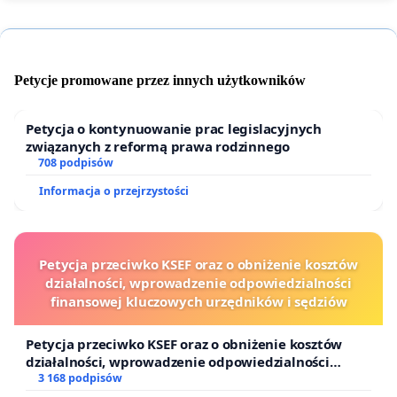
Petycje promowane przez innych użytkowników
Petycja o kontynuowanie prac legislacyjnych
związanych z reformą prawa rodzinnego
708 podpisów
Informacja o przejrzystości
Petycja przeciwko KSEF oraz o obniżenie kosztów
działalności, wprowadzenie odpowiedzialności
finansowej kluczowych urzędników i sędziów
Petycja przeciwko KSEF oraz o obniżenie kosztów
działalności, wprowadzenie odpowiedzialności
finansowej kluczowych urzędników i sędziów
3 168 podpisów