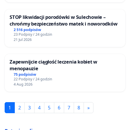
STOP likwidacji porodówki w Sulechowie –
chrońmy bezpieczeństwo matek i noworodków
2 516 podpisów
23 Podpisy / 24 godzin
21 Jul 2026
Zapewnijcie ciągłość leczenia kobiet w
menopauzie
75 podpisów
22 Podpisy / 24 godzin
4 Aug 2026
1
2
3
4
5
6
7
8
»