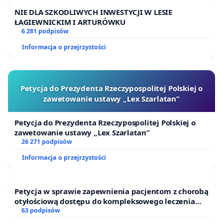
NIE DLA SZKODLIWYCH INWESTYCJI W LESIE
ŁAGIEWNICKIM I ARTURÓWKU
6 281 podpisów
Informacja o przejrzystości
Petycja do Prezydenta Rzeczypospolitej Polskiej o
zawetowanie ustawy „Lex Szarlatan”
Petycja do Prezydenta Rzeczypospolitej Polskiej o
zawetowanie ustawy „Lex Szarlatan”
26 271 podpisów
Informacja o przejrzystości
Petycja w sprawie zapewnienia pacjentom z chorobą
otyłościową dostępu do kompleksowego leczenia
oraz programów profilaktycznych.
63 podpisów