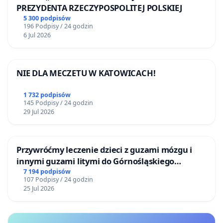
PREZYDENTA RZECZYPOSPOLITEJ POLSKIEJ
5 300 podpisów
196 Podpisy / 24 godzin
6 Jul 2026
NIE DLA MECZETU W KATOWICACH!
1 732 podpisów
145 Podpisy / 24 godzin
29 Jul 2026
Przywróćmy leczenie dzieci z guzami mózgu i
innymi guzami litymi do Górnośląskiego
Centrum Zdrowia Dziecka w Katowicach
7 194 podpisów
107 Podpisy / 24 godzin
25 Jul 2026