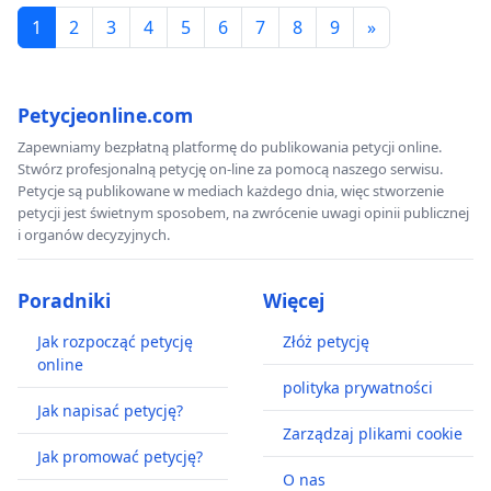
1
2
3
4
5
6
7
8
9
»
Petycjeonline.com
Zapewniamy bezpłatną platformę do publikowania petycji online.
Stwórz profesjonalną petycję on-line za pomocą naszego serwisu.
Petycje są publikowane w mediach każdego dnia, więc stworzenie
petycji jest świetnym sposobem, na zwrócenie uwagi opinii publicznej
i organów decyzyjnych.
Poradniki
Więcej
Jak rozpocząć petycję
Złóż petycję
online
polityka prywatności
Jak napisać petycję?
Zarządzaj plikami cookie
Jak promować petycję?
O nas