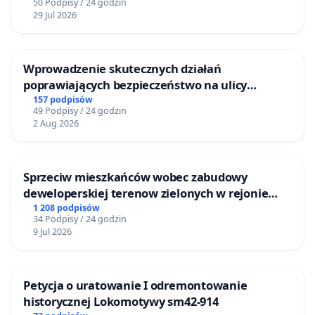
50 Podpisy / 24 godzin
29 Jul 2026
Wprowadzenie skutecznych działań
poprawiających bezpieczeństwo na ulicy
Żeromskiego w Otwocku
157 podpisów
49 Podpisy / 24 godzin
2 Aug 2026
Sprzeciw mieszkańców wobec zabudowy
deweloperskiej terenow zielonych w rejonie
Bulwarów Straceńskich w Bielsku-Białej
1 208 podpisów
34 Podpisy / 24 godzin
9 Jul 2026
Petycja o uratowanie I odremontowanie
historycznej Lokomotywy sm42-914