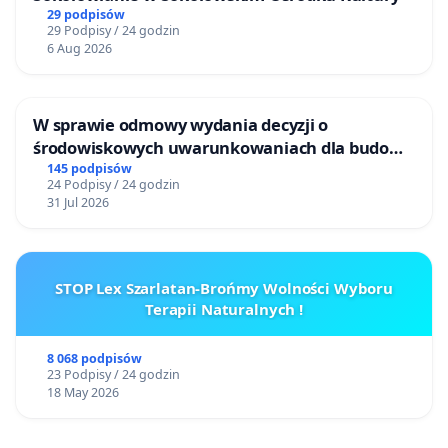
29 podpisów
29 Podpisy / 24 godzin
6 Aug 2026
W sprawie odmowy wydania decyzji o
środowiskowych uwarunkowaniach dla budowy
zakładu wytwarzania biometanu „Krynki” w
145 podpisów
24 Podpisy / 24 godzin
Ostrowiu Południowym oraz ochrony
31 Jul 2026
mieszkańców i Puszczy Knyszyńskiej
STOP Lex Szarlatan-Brońmy Wolności Wyboru
Terapii Naturalnych !
8 068 podpisów
23 Podpisy / 24 godzin
18 May 2026