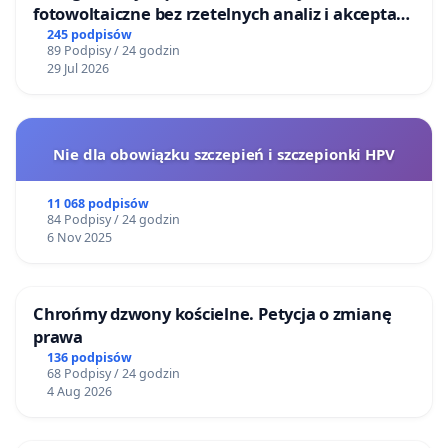
fotowoltaiczne bez rzetelnych analiz i akceptacji
mieszkańców
245 podpisów
89 Podpisy / 24 godzin
29 Jul 2026
Nie dla obowiązku szczepień i szczepionki HPV
11 068 podpisów
84 Podpisy / 24 godzin
6 Nov 2025
Chrońmy dzwony kościelne. Petycja o zmianę
prawa
136 podpisów
68 Podpisy / 24 godzin
4 Aug 2026