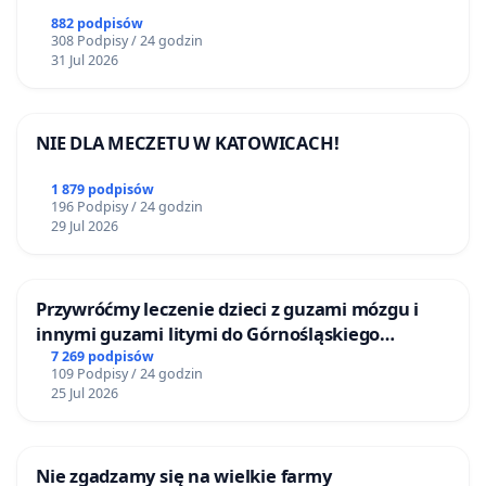
882 podpisów
308 Podpisy / 24 godzin
31 Jul 2026
NIE DLA MECZETU W KATOWICACH!
1 879 podpisów
196 Podpisy / 24 godzin
29 Jul 2026
Przywróćmy leczenie dzieci z guzami mózgu i
innymi guzami litymi do Górnośląskiego
Centrum Zdrowia Dziecka w Katowicach
7 269 podpisów
109 Podpisy / 24 godzin
25 Jul 2026
Nie zgadzamy się na wielkie farmy