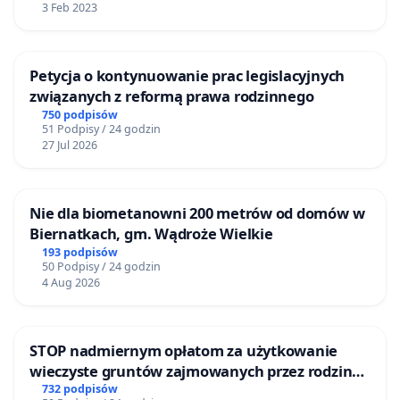
3 Feb 2023
Petycja o kontynuowanie prac legislacyjnych
związanych z reformą prawa rodzinnego
750 podpisów
51 Podpisy / 24 godzin
27 Jul 2026
Nie dla biometanowni 200 metrów od domów w
Biernatkach, gm. Wądroże Wielkie
193 podpisów
50 Podpisy / 24 godzin
4 Aug 2026
STOP nadmiernym opłatom za użytkowanie
wieczyste gruntów zajmowanych przez rodzinne
ogrody działkowe.
732 podpisów