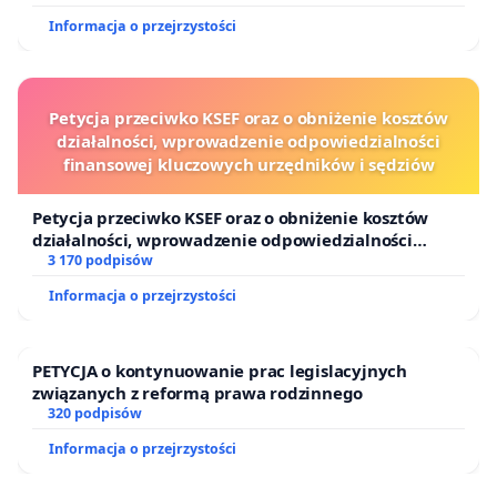
Informacja o przejrzystości
Petycja przeciwko KSEF oraz o obniżenie kosztów
działalności, wprowadzenie odpowiedzialności
finansowej kluczowych urzędników i sędziów
Petycja przeciwko KSEF oraz o obniżenie kosztów
działalności, wprowadzenie odpowiedzialności
finansowej kluczowych urzędników i sędziów
3 170 podpisów
Informacja o przejrzystości
PETYCJA o kontynuowanie prac legislacyjnych
związanych z reformą prawa rodzinnego
320 podpisów
Informacja o przejrzystości