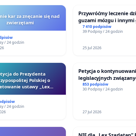
Przywróćmy leczenie dzi
nie kar za znęcanie się nad
guzami mózgu i innymi
zwierzętami
litymi do Górnośląskieg
7 410 podpisów
39 Podpisy / 24 godzin
Centrum Zdrowia Dziec
odpisów
Katowicach
sy / 24 godzin
026
25 Jul 2026
Petycja o kontynuowani
tycja do Prezydenta
legislacyjnych związany
zypospolitej Polskiej o
reformą prawa rodzinn
853 podpisów
etowanie ustawy „Lex
30 Podpisy / 24 godzin
Szarlatan”
podpisów
sy / 24 godzin
026
27 Jul 2026
NIE dla „Lex Szarlatan”