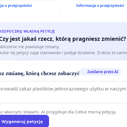
zakładu wytwarzania bio
ja o przejrzystości
Informacja o przejrzystości
„Krynki” w Ostrowiu Poł
oraz ochrony mieszkańców
Knyszyńskiej
ROZPOCZNIJ WŁASNĄ PETYCJĘ
Czy jest jakaś rzecz, którą pragniesz zmienić?
Milczenie nie powoduje zmiany.
Autor tej petycji zajął stanowisko i podjął działanie. Zrobisz to samo
Zasilane przez AI
sz zmianę, którą chcesz zobaczyć
z własnymi słowami. AI przygotuje dla Ciebie mocną petycję.
Wygeneruj petycję