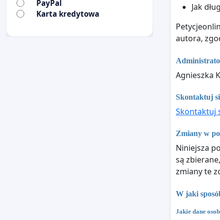
PayPal
Jak dłu
Karta kredytowa
Petycjeonli
autora, zgo
Administrat
Agnieszka K
Skontaktuj si
Skontaktuj 
Zmiany w pol
Niniejsza po
są zbierane
zmiany te z
W jaki sposó
Jakie dane osob