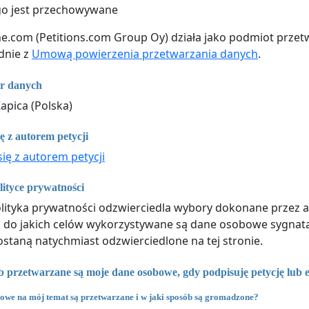
go jest przechowywane
ne.com (Petitions.com Group Oy) działa jako podmiot przet
dnie z
Umową powierzenia przetwarzania danych
.
or danych
apica (Polska)
ę z autorem petycji
się z autorem petycji
ityce prywatności
lityka prywatności odzwierciedla wybory dokonane przez auto
, do jakich celów wykorzystywane są dane osobowe sygnata
ostaną natychmiast odzwierciedlone na tej stronie.
b przetwarzane są moje dane osobowe, gdy podpisuję petycję lub 
owe na mój temat są przetwarzane i w jaki sposób są gromadzone?