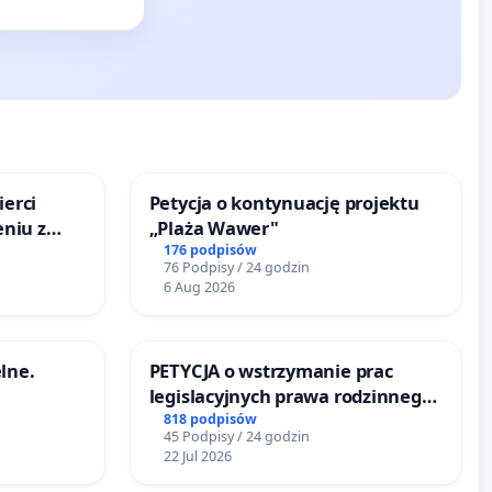
ierci
Petycja o kontynuację projektu
eniu z
„Plaża Wawer"
176 podpisów
76 Podpisy / 24 godzin
6 Aug 2026
lne.
PETYCJA o wstrzymanie prac
legislacyjnych prawa rodzinnego
narażających ofiary przemocy
818 podpisów
45 Podpisy / 24 godzin
22 Jul 2026