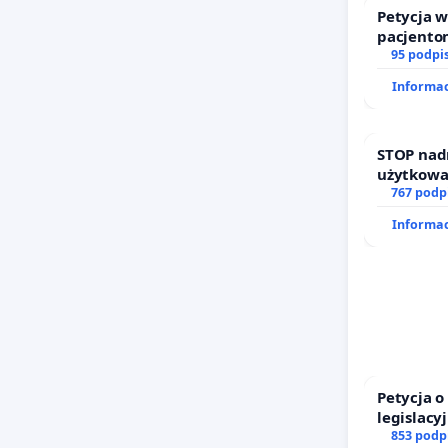
Petycja 
pacjento
dostępu 
95 podpi
oraz pro
Informac
STOP nad
użytkowa
zajmowan
767 podp
działkowe
Informac
Petycja 
legislacy
prawa ro
853 podp