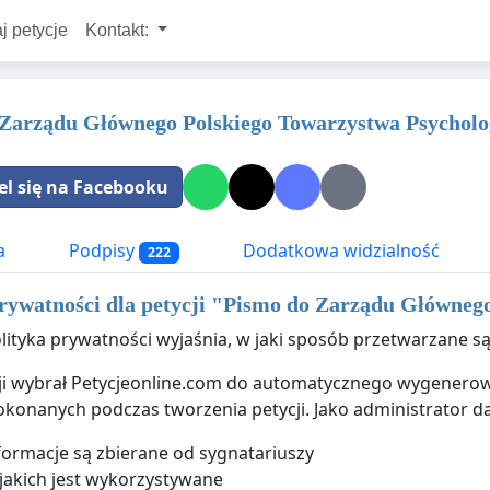
j petycje
Kontakt:
Zarządu Głównego Polskiego Towarzystwa Psycholo
el się na Facebooku
a
Podpisy
Dodatkowa widzialność
222
rywatności dla petycji "
Pismo do Zarządu Głównego
olityka prywatności wyjaśnia, w jaki sposób przetwarzane są
ji wybrał Petycjeonline.com do automatycznego wygenerowa
onanych podczas tworzenia petycji. Jako administrator d
nformacje są zbierane od sygnatariuszy
 jakich jest wykorzystywane