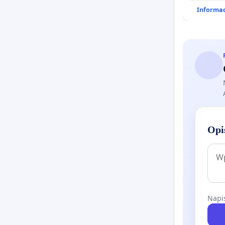
Informac
Opi
Napis