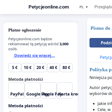
Petycjeonline.com
Przegląda
PL ▼
Pismo do 
Płatne ogłoszenie
Petycjeonline.com będzie
Podzi
reklamować tę petycję wśród
3,000
osób.
Dowiedz się więcej...
Petycj
5 €
10 €
20 €
40 €
80 €
Polityka p
Niniejsza p
Metoda płatności
Autor petyc
wyborów dok
PayPal
Google Pay
Apple Pay
Karta kredytowa
Jakie i
Metoda płatności
Cele, w