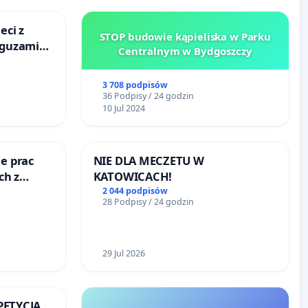
eci z
STOP budowie kąpieliska w Parku
 guzami
Centralnym w Bydgoszczy
o
ka w
3 708 podpisów
36 Podpisy / 24 godzin
10 Jul 2024
e prac
NIE DLA MECZETU W
ch z
KATOWICACH!
ego
2 044 podpisów
28 Podpisy / 24 godzin
29 Jul 2026
 PETYCJA