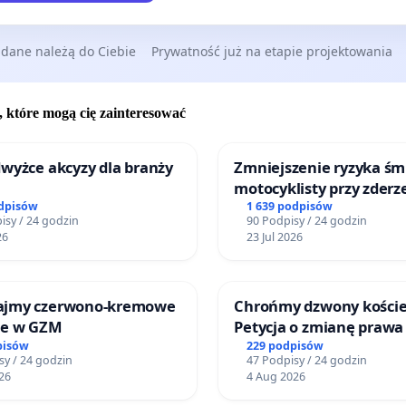
 dane należą do Ciebie
Prywatność już na etapie projektowania
, które mogą cię zainteresować
wyżce akcyzy dla branży
Zmniejszenie ryzyka śm
motocyklisty przy zderz
barierą energochłonną
odpisów
1 639 podpisów
isy / 24 godzin
90 Podpisy / 24 godzin
26
23 Jul 2026
ajmy czerwono-kremowe
Chrońmy dzwony koście
je w GZM
Petycja o zmianę prawa
pisów
229 podpisów
sy / 24 godzin
47 Podpisy / 24 godzin
26
4 Aug 2026