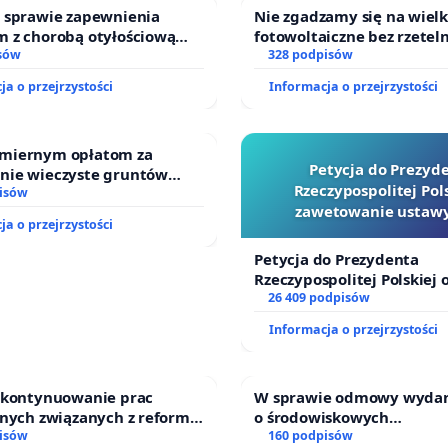
w sprawie zapewnienia
Nie zgadzamy się na wiel
m z chorobą otyłościową
fotowoltaiczne bez rzetel
do kompleksowego leczenia
sów
i akceptacji mieszkańców
328 podpisów
gramów profilaktycznych.
ja o przejrzystości
Informacja o przejrzystości
miernym opłatom za
Petycja do Prezyd
nie wieczyste gruntów
Rzeczypospolitej Pols
ych przez rodzinne ogrody
isów
zawetowanie ustawy
.
ja o przejrzystości
Szarlatan”
Petycja do Prezydenta
Rzeczypospolitej Polskiej 
zawetowanie ustawy „Lex 
26 409 podpisów
Informacja o przejrzystości
o kontynuowanie prac
W sprawie odmowy wydani
jnych związanych z reformą
o środowiskowych
dzinnego
isów
uwarunkowaniach dla bu
160 podpisów