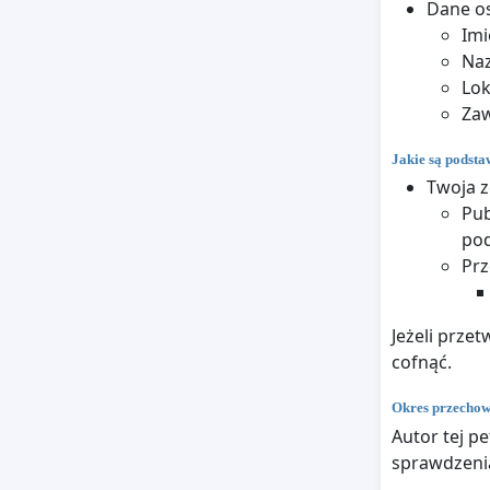
Dane o
Imi
Na
Lok
Za
Jakie są podst
Twoja z
Pub
pod
Prz
Jeżeli prze
cofnąć.
Okres przecho
Autor tej p
sprawdzenia