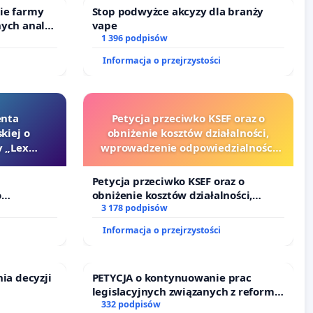
kie farmy
Stop podwyżce akcyzy dla branży
nych analiz
vape
1 396 podpisów
Informacja o przejrzystości
enta
Petycja przeciwko KSEF oraz o
kiej o
obniżenie kosztów działalności,
 „Lex
wprowadzenie odpowiedzialności
finansowej kluczowych urzędników
i sędziów
Petycja przeciwko KSEF oraz o
o
obniżenie kosztów działalności,
Szarlatan”
wprowadzenie odpowiedzialności
3 178 podpisów
finansowej kluczowych urzędników i
Informacja o przejrzystości
sędziów
a decyzji
PETYCJA o kontynuowanie prac
legislacyjnych związanych z reformą
dowy
prawa rodzinnego
332 podpisów