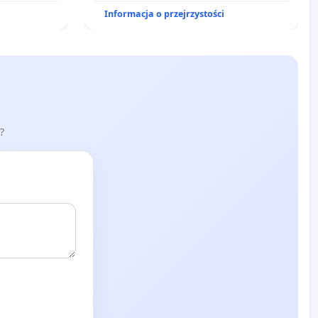
metanu
Informacja o przejrzystości
udniowym
 i Puszczy
?