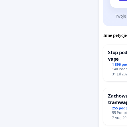
Twoje
Inne petycje
Stop pod
vape
1 396 p
140 Podp
31 Jul 20
Zachow
tramwa
255 pod
55 Podpi
7 Aug 20