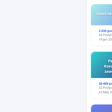
Zaostrze
2 635 p
43 Podpi
19 Jan 2
Pe
Rzec
zaw
26 409 
32 Podpi
23 May 2