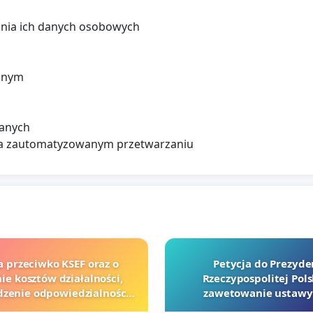
ania ich danych osobowych
ianym
danych
 na zautomatyzowanym przetwarzaniu
a przeciwko KSEF oraz o
Petycja do Prezyde
ie kosztów działalności,
Rzeczypospolitej Pols
zenie odpowiedzialności
zawetowanie ustawy
j kluczowych urzędników i
Szarlatan”