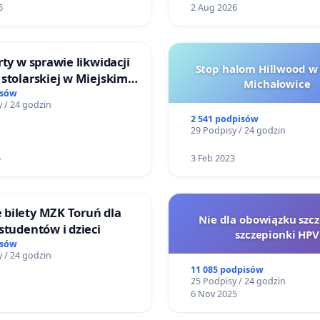
6
2 Aug 2026
rty w sprawie likwidacji
Stop halom Hillwood w
stolarskiej w Miejskim
Michałowice
Miniatura w Gdańsku
isów
 / 24 godzin
2 541 podpisów
29 Podpisy / 24 godzin
6
3 Feb 2023
bilety MZK Toruń dla
Nie dla obowiązku szcz
studentów i dzieci
szczepionki HPV
isów
 / 24 godzin
11 085 podpisów
25 Podpisy / 24 godzin
6 Nov 2025