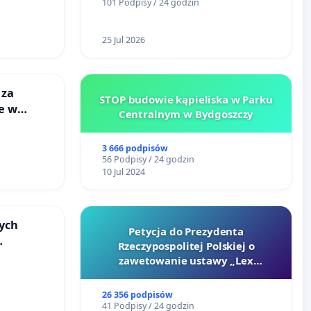
101 Podpisy / 24 godzin
Centrum Zdrowia Dziecka w
Katowicach
25 Jul 2026
 za
STOP budowie kąpieliska w Parku
ie w
Centralnym w Bydgoszczy
ltury
3 666 podpisów
56 Podpisy / 24 godzin
10 Jul 2024
ych
Petycja do Prezydenta
Rzeczypospolitej Polskiej o
zawetowanie ustawy „Lex
u
Szarlatan”
26 356 podpisów
41 Podpisy / 24 godzin