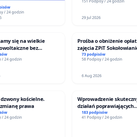
151 Podpisy / 24 godzin
pisów
y / 24 godzin
6
29 Jul 2026
amy się na wielkie
Prośba o obniżenie opłat
owoltaiczne bez
zajęcia ZPiT Sokołowian
h analiz i akceptacji
Sokołowskim Ośrodku Ku
isów
73 podpisów
 / 24 godzin
58 Podpisy / 24 godzin
ńców
6
6 Aug 2026
dzwony kościelne.
Wprowadzenie skuteczn
o zmianę prawa
działań poprawiających
bezpieczeństwo na ulicy
isów
183 podpisów
 / 24 godzin
41 Podpisy / 24 godzin
Żeromskiego w Otwock