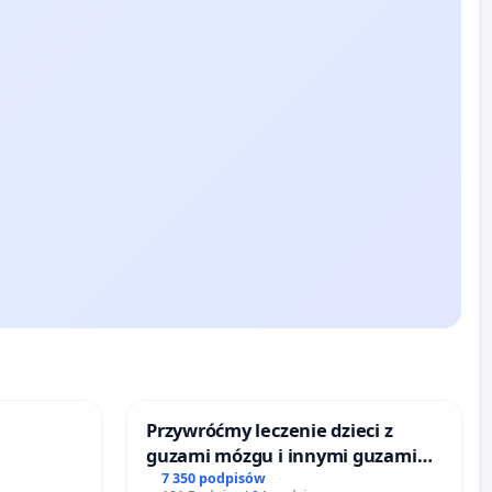
Przywróćmy leczenie dzieci z
guzami mózgu i innymi guzami
litymi do Górnośląskiego
7 350 podpisów