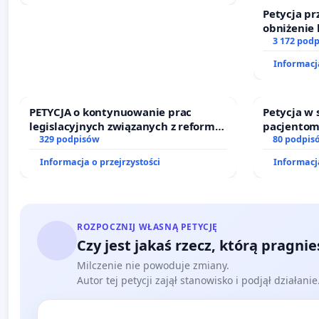
Petycja pr
obniżenie 
wprowadze
3 172 pod
finansowe
Informacja
sędziów
PETYCJA o kontynuowanie prac
Petycja w
legislacyjnych związanych z reformą
pacjentom
prawa rodzinnego
329 podpisów
dostępu d
80 podpis
oraz prog
Informacja o przejrzystości
Informacja
ROZPOCZNIJ WŁASNĄ PETYCJĘ
Czy jest jakaś rzecz, którą pragni
Milczenie nie powoduje zmiany.
Autor tej petycji zajął stanowisko i podjął działani