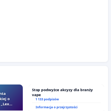
Stop podwyżce akcyzy dla branży
nta
vape
kiej o
1 133 podpisów
 „Lex
Informacja o przejrzystości