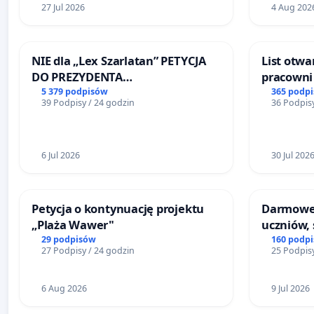
27 Jul 2026
4 Aug 202
NIE dla „Lex Szarlatan” PETYCJA
List otwa
DO PREZYDENTA
pracowni 
RZECZYPOSPOLITEJ POLSKIEJ
Teatrze 
5 379 podpisów
365 podp
39 Podpisy / 24 godzin
36 Podpisy
6 Jul 2026
30 Jul 202
Petycja o kontynuację projektu
Darmowe 
„Plaża Wawer"
uczniów, 
29 podpisów
160 podp
27 Podpisy / 24 godzin
25 Podpisy
6 Aug 2026
9 Jul 2026