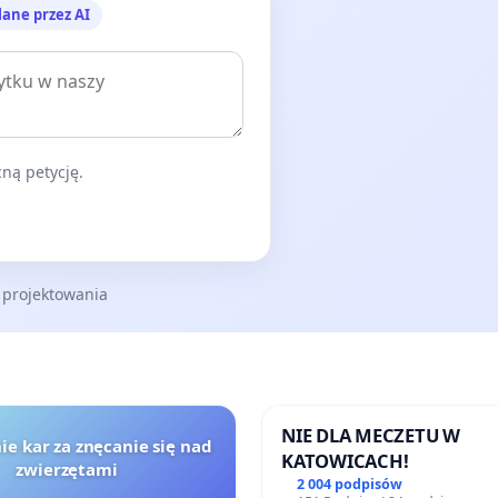
lane przez AI
ną petycję.
 projektowania
NIE DLA MECZETU W
ie kar za znęcanie się nad
KATOWICACH!
zwierzętami
2 004 podpisów