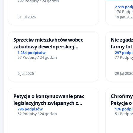
292 Podpisy / 24 godzin
2 519 pod
170 Podpis
31 Jul 2026
19 Jan 202
Sprzeciw mieszkańców wobec
Nie zgadz
zabudowy deweloperskiej
farmy fot
terenow zielonych w rejonie
rzetelnyc
1 284 podpisów
297 podp
97 Podpisy / 24 godzin
77 Podpisy
Bulwarów Straceńskich w Bielsku-
mieszka
Białej
9 Jul 2026
29 Jul 202
Petycja o kontynuowanie prac
Chrońmy 
legislacyjnych związanych z
Petycja 
reformą prawa rodzinnego
796 podpisów
176 podp
52 Podpisy / 24 godzin
51 Podpisy