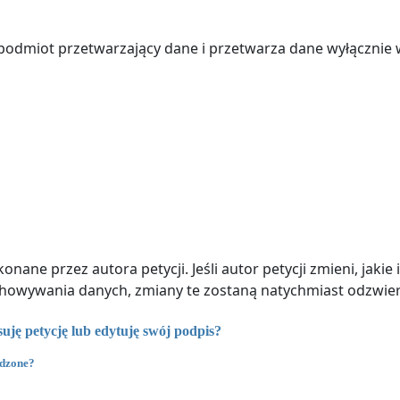
 podmiot przetwarzający dane i przetwarza dane wyłącznie 
nane przez autora petycji. Jeśli autor petycji zmieni, jaki
chowywania danych, zmiany te zostaną natychmiast odzwierc
ję petycję lub edytuję swój podpis?
adzone?