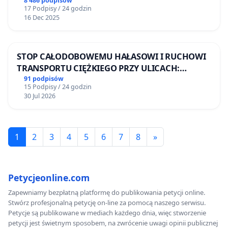
8 486 podpisów
17 Podpisy / 24 godzin
16 Dec 2025
STOP CAŁODOBOWEMU HAŁASOWI I RUCHOWI
TRANSPORTU CIĘŻKIEGO PRZY ULICACH:
DRUCKIEGO-LUBECKIEGO, STALMACHA I
91 podpisów
15 Podpisy / 24 godzin
RUGIAŃSKIEJ
30 Jul 2026
1
2
3
4
5
6
7
8
»
Petycjeonline.com
Zapewniamy bezpłatną platformę do publikowania petycji online.
Stwórz profesjonalną petycję on-line za pomocą naszego serwisu.
Petycje są publikowane w mediach każdego dnia, więc stworzenie
petycji jest świetnym sposobem, na zwrócenie uwagi opinii publicznej