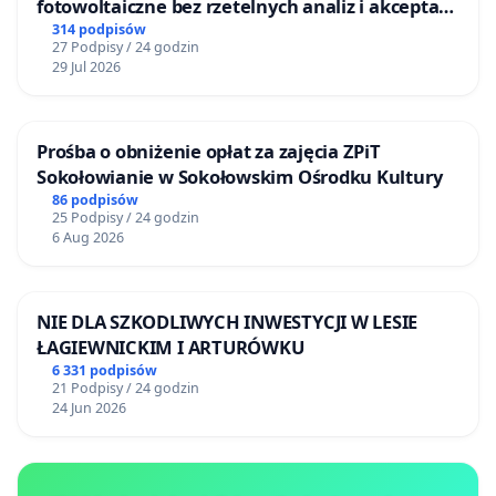
fotowoltaiczne bez rzetelnych analiz i akceptacji
mieszkańców
314 podpisów
27 Podpisy / 24 godzin
29 Jul 2026
Prośba o obniżenie opłat za zajęcia ZPiT
Sokołowianie w Sokołowskim Ośrodku Kultury
86 podpisów
25 Podpisy / 24 godzin
6 Aug 2026
NIE DLA SZKODLIWYCH INWESTYCJI W LESIE
ŁAGIEWNICKIM I ARTURÓWKU
6 331 podpisów
21 Podpisy / 24 godzin
24 Jun 2026