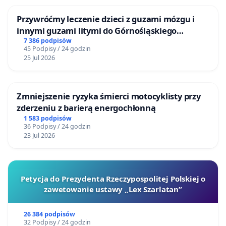
Przywróćmy leczenie dzieci z guzami mózgu i
innymi guzami litymi do Górnośląskiego
Centrum Zdrowia Dziecka w Katowicach
7 386 podpisów
45 Podpisy / 24 godzin
25 Jul 2026
Zmniejszenie ryzyka śmierci motocyklisty przy
zderzeniu z barierą energochłonną
1 583 podpisów
36 Podpisy / 24 godzin
23 Jul 2026
Petycja do Prezydenta Rzeczypospolitej Polskiej o
zawetowanie ustawy „Lex Szarlatan”
26 384 podpisów
32 Podpisy / 24 godzin