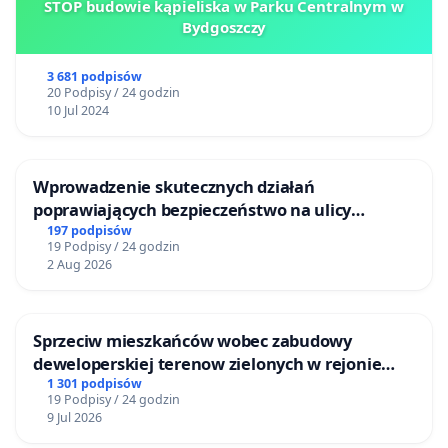
STOP budowie kąpieliska w Parku Centralnym w
Bydgoszczy
3 681 podpisów
20 Podpisy / 24 godzin
10 Jul 2024
Wprowadzenie skutecznych działań
poprawiających bezpieczeństwo na ulicy
Żeromskiego w Otwocku
197 podpisów
19 Podpisy / 24 godzin
2 Aug 2026
Sprzeciw mieszkańców wobec zabudowy
deweloperskiej terenow zielonych w rejonie
Bulwarów Straceńskich w Bielsku-Białej
1 301 podpisów
19 Podpisy / 24 godzin
9 Jul 2026