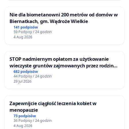
Nie dla biometanowni 200 metrów od domów w
Biernatkach, gm. Wądroże Wielkie
141 podpisów
59 Podpisy / 24 godzin
4 Aug 2026
STOP nadmiernym opłatom za użytkowanie
wieczyste gruntów zajmowanych przez rodzinne
ogrody działkowe.
682 podpisów
44 Podpisy / 24 godzin
29 Jul 2026
Zapewnijcie ciągłość leczenia kobiet w
menopauzie
73 podpisów
36 Podpisy / 24 godzin
4 Aug 2026