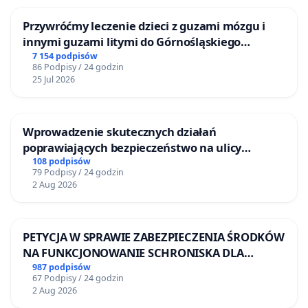
Przywróćmy leczenie dzieci z guzami mózgu i
innymi guzami litymi do Górnośląskiego
Centrum Zdrowia Dziecka w Katowicach
7 154 podpisów
86 Podpisy / 24 godzin
25 Jul 2026
Wprowadzenie skutecznych działań
poprawiających bezpieczeństwo na ulicy
Żeromskiego w Otwocku
108 podpisów
79 Podpisy / 24 godzin
2 Aug 2026
PETYCJA W SPRAWIE ZABEZPIECZENIA ŚRODKÓW
NA FUNKCJONOWANIE SCHRONISKA DLA
BEZDOMNYCH ZWIERZĄT W SKARYSZEWIE
987 podpisów
67 Podpisy / 24 godzin
2 Aug 2026