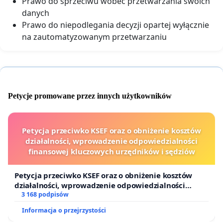
Prawo do sprzeciwu wobec przetwarzania swoich
danych
Prawo do niepodlegania decyzji opartej wyłącznie
na zautomatyzowanym przetwarzaniu
Petycje promowane przez innych użytkowników
Petycja przeciwko KSEF oraz o obniżenie kosztów
działalności, wprowadzenie odpowiedzialności
finansowej kluczowych urzędników i sędziów
Petycja przeciwko KSEF oraz o obniżenie kosztów
działalności, wprowadzenie odpowiedzialności
finansowej kluczowych urzędników i sędziów
3 168 podpisów
Informacja o przejrzystości