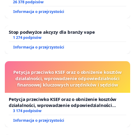
26 378 podpisów
- deklaracje Prezydenta Rzeczypospolitej Polskiej
Informacja o przejrzystości
(
Szczyt dla Demokracji
9.12.2021,
przemówienie
z
okazji rocznicy podpisania Porozumień
Sierpniowych) oraz
zapewnienia
Premiera RP na
Stop podwyżce akcyzy dla branży vape
1 274 podpisów
wspólnej konferencji z liderką białoruskiej opozycji
Informacja o przejrzystości
Swiatłaną Cichanouską. Białorusini uwierzyli wtedy
w ich słowa i zaczęli szukać ratunku w Polsce.
Czy mogę w czymś pomóc?
Tak! Najlepszą pomocą
Petycja przeciwko KSEF oraz o obniżenie kosztów
jest rozpowszechnianie petycji. Prosimy ją podpisać
działalności, wprowadzenie odpowiedzialności
finansowej kluczowych urzędników i sędziów
i opowiedzieć o niej swoim przyjaciołom i
znajomym.
Petycja przeciwko KSEF oraz o obniżenie kosztów
działalności, wprowadzenie odpowiedzialności
Просім Santander Bank Polska SA спыніць
finansowej kluczowych urzędników i sędziów
3 174 podpisów
дыскрымінацыю беларусаў Польшчы
Informacja o przejrzystości
Што адбываецца?
Santander Bank Polska SA