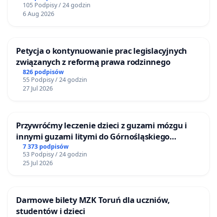
Беларусі некалькі тысячаў палітвязьняў. І больш
105 Podpisy / 24 godzin
6 Aug 2026
за тысячу зь іх аж зараз у вязьніцах церпяць ад
тартураў. Людзей, які прыязджаюць у Беларусь
ад безвыходнасьці (бо ў польскім консульстве
Petycja o kontynuowanie prac legislacyjnych
нават няма магчымасьці замяніць пашпарт),
związanych z reformą prawa rodzinnego
хапаюць на мяжы ды кідаюць у вязьніцы. А што
826 podpisów
55 Podpisy / 24 godzin
праходзіць чалавек у беларускіх вязьніцах вы
27 Jul 2026
цудоўна ведаеце.
На чым абапіраецца нашая просьба?
Przywróćmy leczenie dzieci z guzami mózgu i
innymi guzami litymi do Górnośląskiego
- На згаданым артыкуле Канстытуцыі Рэспублікі
Centrum Zdrowia Dziecka w Katowicach
7 373 podpisów
Польшчы: Ніхто ня можа быць дыскрымінаваны
53 Podpisy / 24 godzin
25 Jul 2026
ў жыцьці палітычным, грамадзкім ці
гаспадарчым, што б ні было таму прычынаю
(Art.32.ust.2).
Darmowe bilety MZK Toruń dla uczniów,
studentów i dzieci
- на абяцаньнях Прэзыдэнта Рэспублікі Польшчы