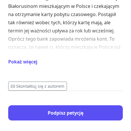
Białorusinom mieszkającym w Polsce i czekającym
na otrzymanie karty pobytu czasowego. Postąpił
tak również wobec tych, którzy kartę mają, ale
termin jej ważności upływa za rok lub wcześniej.
Oprócz tego bank zapowiada mrożenia kont. To
oznacza, że nawet ci, którzy mieszkają w Polsce już
od kilku lat, zostaną odcięci od swojej bankowości i
Pokaż więcej
pozostawieni bez środków do życia. Uważamy, że
te działania łamią Konstytucję Rzeczypospolitej
Polskiej, która mówi, że “Nikt nie może być
Skontaktuj się z autorem
dyskryminowany w życiu politycznym, społecznym
lub gospodarczym z jakiejkolwiek przyczyny”
(
Art.32.ust.2
), natomiast wspomniane blokowanie
jest oczywistą dyskryminacją ze względu na
Podpisz petycję
obywatelstwo.