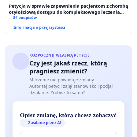
блякуе электранічны банкінг беларусам
Petycja w sprawie zapewnienia pacjentom z chorobą
otyłościową dostępu do kompleksowego leczenia
Польшчы, якія шчэ не атрымалі карту побыта. Ці
oraz programów profilaktycznych.
84 podpisów
маюць карту тэрмін важнасьці каторае сплывае
Informacja o przejrzystości
менш, чым за год. Больш таго, банк ужо
абвесьціў, што на дадатак замарозіць нам
рахункі. Гэта значыць, што мы больш чым на год
(больш-менш такі час давядзецца чакаць на
ROZPOCZNIJ WŁASNĄ PETYCJĘ
Czy jest jakaś rzecz, którą
карту) будзем адцятымі ад банкінгу. І рызыкуем
pragniesz zmienić?
увогуле застацца бяз сродкаў на жыцьцё.
Milczenie nie powoduje zmiany.
Абмежаваньні гэтыя наўпрост парушаюць
Autor tej petycji zajął stanowisko i podjął
Канстытуцыю Рэспублікі Польшчы: “Ніхто ня
działanie. Zrobisz to samo?
можа быць дыскрымінаваны ў жыцьці
палітычным, грамадзкім ці гаспадарчым, што б ні
Opisz zmianę, którą chcesz zobaczyć
было таму прычынаю” (Art.32.ust.2).
Zasilane przez AI
Хто мы?
Беларусы Польшчы, шмат хто з нас