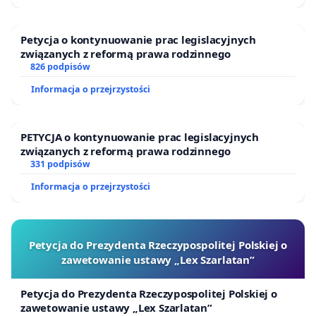
Ostatnio kierownik białoruskiego Komitetu
Śledczego chwalił się, że od 2020 rokuwszczęto
Petycja o kontynuowanie prac legislacyjnych
związanych z reformą prawa rodzinnego
niemal 20 000 spraw karnych za wyrażanie i
826 podpisów
głoszenie poglądów antyrządowych. Spraw
Informacja o przejrzystości
cywilnych wszczęto znacznie więcej. W tej chwili
tysiące więźniów politycznych cierpią tortury w
PETYCJA o kontynuowanie prac legislacyjnych
więzieniach i koloniach karnych. A czym są
związanych z reformą prawa rodzinnego
białoruskie więzienia Polacy już wiedzą na
331 podpisów
strasznym przykładzie Andrzeja Poczobuta.
Informacja o przejrzystości
Na czym opieramy nasz postulat?
- Konstytucja Rzeczypospolitej Polskiej
Petycja do Prezydenta Rzeczypospolitej Polskiej o
(
Art.32.ust.2
): Nikt nie może być dyskryminowany w
zawetowanie ustawy „Lex Szarlatan”
życiu politycznym, społecznym lub gospodarczym z
Petycja do Prezydenta Rzeczypospolitej Polskiej o
jakiejkolwiek przyczyny.
zawetowanie ustawy „Lex Szarlatan”