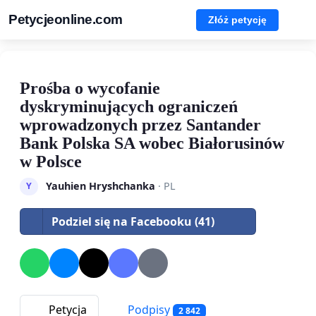
Petycjeonline.com
Złóż petycję
Prośba o wycofanie
dyskryminujących ograniczeń
wprowadzonych przez Santander
Bank Polska SA wobec Białorusinów
w Polsce
Yauhien Hryshchanka
· PL
Y
Podziel się na Facebooku (41)
Petycja
Podpisy
2 842