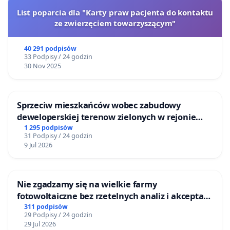
Ці магу я дапамагчы?
Так! Найлепшая
List poparcia dla "Karty praw pacjenta do kontaktu
дапамога гэта пашырэньне інфармацыі аб гэтае
ze zwierzęciem towarzyszącym"
пэтыцыі. Калі ласка, падпішэце яе ды расскажэце
40 291 podpisów
аб ёй сваім сябрам.
33 Podpisy / 24 godzin
30 Nov 2025
Sprzeciw mieszkańców wobec zabudowy
deweloperskiej terenow zielonych w rejonie
Bulwarów Straceńskich w Bielsku-Białej
1 295 podpisów
31 Podpisy / 24 godzin
9 Jul 2026
Nie zgadzamy się na wielkie farmy
fotowoltaiczne bez rzetelnych analiz i akceptacji
mieszkańców
311 podpisów
29 Podpisy / 24 godzin
29 Jul 2026