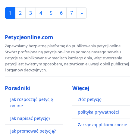
1
2
3
4
5
6
7
»
Petycjeonline.com
Zapewniamy bezpłatną platformę do publikowania petycji online.
Stwórz profesjonalną petycję on-line za pomocą naszego serwisu.
Petycje są publikowane w mediach każdego dnia, więc stworzenie
petycji jest świetnym sposobem, na zwrócenie uwagi opinii publicznej
i organów decyzyjnych.
Poradniki
Więcej
Jak rozpocząć petycję
Złóż petycję
online
polityka prywatności
Jak napisać petycję?
Zarządzaj plikami cookie
Jak promować petycję?