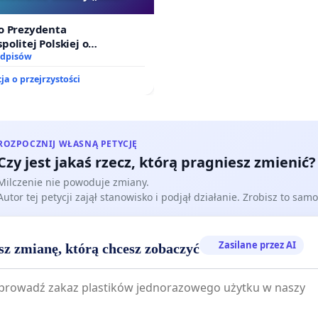
Szarlatan”
o Prezydenta
politej Polskiej o
nie ustawy „Lex Szarlatan”
odpisów
ja o przejrzystości
ROZPOCZNIJ WŁASNĄ PETYCJĘ
Czy jest jakaś rzecz, którą pragniesz zmienić?
Milczenie nie powoduje zmiany.
Autor tej petycji zajął stanowisko i podjął działanie. Zrobisz to samo
Zasilane przez AI
sz zmianę, którą chcesz zobaczyć