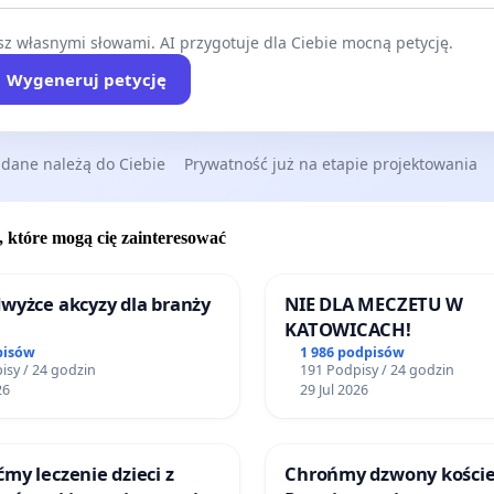
z własnymi słowami. AI przygotuje dla Ciebie mocną petycję.
Wygeneruj petycję
 dane należą do Ciebie
Prywatność już na etapie projektowania
, które mogą cię zainteresować
wyżce akcyzy dla branży
NIE DLA MECZETU W
KATOWICACH!
pisów
1 986 podpisów
isy / 24 godzin
191 Podpisy / 24 godzin
26
29 Jul 2026
my leczenie dzieci z
Chrońmy dzwony koście