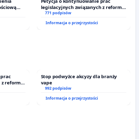
ienia
Petycja o kontynuowanie prac
ościową
legislacyjnych związanych z reformą
o leczenia
prawa rodzinnego
771 podpisów
ycznych.
Informacja o przejrzystości
 prac
Stop podwyżce akcyzy dla branży
 z reformą
vape
992 podpisów
Informacja o przejrzystości