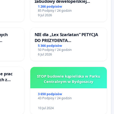
zabudowy deweloperskiej
terenow zielonych w rejonie
1 266 podpisów
85 Podpisy / 24 godzin
Bulwarów Straceńskich w
9 Jul 2026
Bielsku-Białej
nych
NIE dla „Lex Szarlatan” PETYCJA
DO PREZYDENTA
y
RZECZYPOSPOLITEJ POLSKIEJ
5 366 podpisów
50 Podpisy / 24 godzin
u
6 Jul 2026
e prac
STOP budowie kąpieliska w Parku
ch z
Centralnym w Bydgoszczy
ego
3 650 podpisów
43 Podpisy / 24 godzin
10 Jul 2024