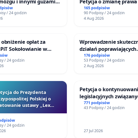
mózgu i innymi guzami
Petycja o zmianę prawa
o Górnośląskiego
odpisów
165 podpisów
isy / 24 godzin
90 Podpisy / 24 godzin
 Zdrowia Dziecka w
26
4 Aug 2026
ach
 obniżenie opłat za
Wprowadzenie skutecz
ZPiT Sokołowianie w
działań poprawiających
skim Ośrodku Kultury
bezpieczeństwo na ulic
isów
176 podpisów
sy / 24 godzin
53 Podpisy / 24 godzin
Żeromskiego w Otwock
26
2 Aug 2026
Petycja o kontynuowani
tycja do Prezydenta
legislacyjnych związany
zypospolitej Polskiej o
reformą prawa rodzinn
771 podpisów
etowanie ustawy „Lex
43 Podpisy / 24 godzin
Szarlatan”
podpisów
sy / 24 godzin
026
27 Jul 2026