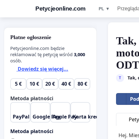
Petycjeonline.com
Przegląda
PL ▼
Płatne ogłoszenie
Tak,
Petycjeonline.com będzie
moto
reklamować tę petycję wśród
3,000
osób.
ODT
Dowiedz się więcej...
Tak, 
T
5 €
10 €
20 €
40 €
80 €
Metoda płatności
Pod
PayPal
Google Pay
Apple Pay
Karta kredytowa
Pety
Metoda płatności
Hej. Mie