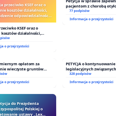
Petycja w sprawie zapewn
ja przeciwko KSEF oraz o
pacjentom z chorobą otył
nie kosztów działalności,
dostępu do kompleksoweg
77 podpisów
zenie odpowiedzialności
oraz programów profilakt
Informacja o przejrzystości
wej kluczowych urzędników
i sędziów
rzeciwko KSEF oraz o
 kosztów działalności,
enie odpowiedzialności
dpisów
ej kluczowych urzędników i
ja o przejrzystości
miernym opłatom za
PETYCJA o kontynuowanie
nie wieczyste gruntów
legislacyjnych związanych
ych przez rodzinne ogrody
isów
prawa rodzinnego
328 podpisów
.
ja o przejrzystości
Informacja o przejrzystości
tycja do Prezydenta
zypospolitej Polskiej o
etowanie ustawy „Lex