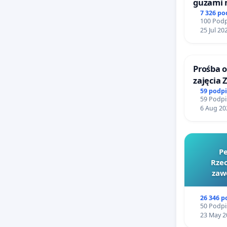
guzami 
litymi d
7 326 p
100 Podp
Centrum
25 Jul 20
Katowic
Prośba o
zajęcia 
Sokołow
59 podp
59 Podpi
6 Aug 20
Pe
Rzec
zaw
26 346 
50 Podpi
23 May 2