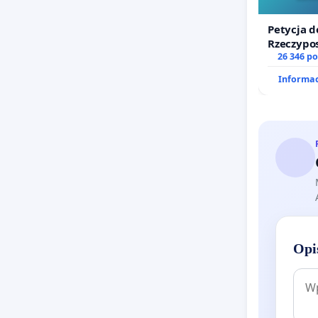
Petycja d
Rzeczypos
zawetowa
26 346 p
Informac
Opi