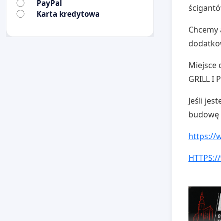
PayPal
ścigantó
Karta kredytowa
Chcemy a
dodatko
Miejsce 
GRILL I
Jeśli je
budowę O
https:/
HTTPS:/