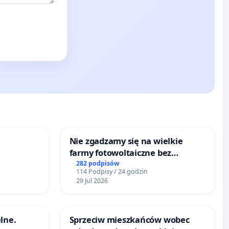
Nie zgadzamy się na wielkie
farmy fotowoltaiczne bez
rzetelnych analiz i akceptacji
282 podpisów
114 Podpisy / 24 godzin
mieszkańców
29 Jul 2026
lne.
Sprzeciw mieszkańców wobec