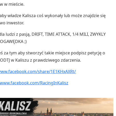
w w mieście.
by władze Kalisza coś wykonały lub może znajdzie się
wo inwestor.
dla ludzi z pasją, DRIFT, TIME ATTACK, 1/4 MILI, ZWYKLY
 POGAWĘDKA ;)
steś za tym aby stworzyć takie miejsce podpisz petycję o
DTJ w Kaliszu z prawdziwego zdarzenia.
/www.facebook.com/share/1E1KHxAXRt/
/www.facebook.com/RacingInKalisz