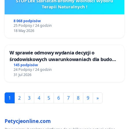
STOP Lex Szarlatan-Brońmy Wolności Wyboru
Terapii Naturalnych !
8 068 podpisów
25 Podpisy / 24 godzin
18 May 2026
W sprawie odmowy wydania decyzji o
środowiskowych uwarunkowaniach dla budowy
zakładu wytwarzania biometanu „Krynki” w
145 podpisów
24 Podpisy / 24 godzin
Ostrowiu Południowym oraz ochrony
31 Jul 2026
mieszkańców i Puszczy Knyszyńskiej
1
2
3
4
5
6
7
8
9
»
Petycjeonline.com