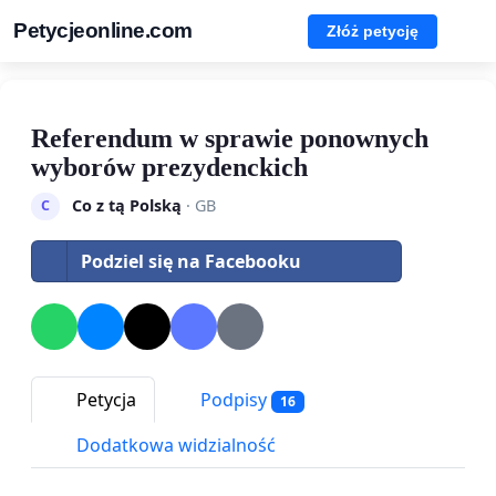
Petycjeonline.com
Złóż petycję
Referendum w sprawie ponownych
wyborów prezydenckich
Co z tą Polską
· GB
C
Podziel się na Facebooku
Petycja
Podpisy
16
Dodatkowa widzialność