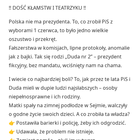
‼️ DOŚĆ KŁAMSTW I TEATRZYKU ‼️
Polska nie ma prezydenta. To, co zrobił PiS z
wyborami 1 czerwca, to było jedno wielkie
oszustwo i przekręt.
Fałszerstwa w komisjach, lipne protokoły, anomalie
jak z bajki. Tak się rodzi „Duda nr 2” – prezydent
fikcyjny, bez mandatu, wciśnięty nam na chama.
I wiecie co najbardziej boli? To, jak przez te lata PiS i
Duda mieli w dupie ludzi najsłabszych – osoby
niepełnosprawne i ich rodziny.
Matki spały na zimnej podłodze w Sejmie, walczyły
o godne życie swoich dzieci. A co zrobiła ta władza?
👉 Postawiła barierki i policję, żeby ich odgrodzić.
👉 Udawała, że problem nie istnieje.