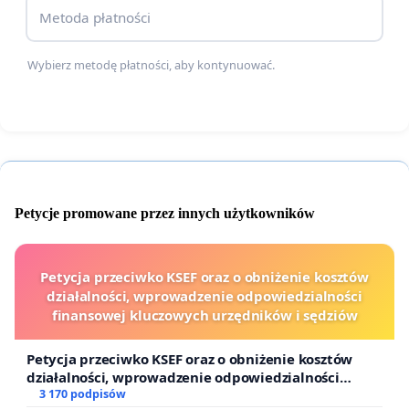
Metoda płatności
Wybierz metodę płatności, aby kontynuować.
Petycje promowane przez innych użytkowników
Petycja przeciwko KSEF oraz o obniżenie kosztów
działalności, wprowadzenie odpowiedzialności
finansowej kluczowych urzędników i sędziów
Petycja przeciwko KSEF oraz o obniżenie kosztów
działalności, wprowadzenie odpowiedzialności
finansowej kluczowych urzędników i sędziów
3 170 podpisów