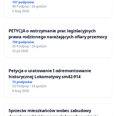
Żeromskiego w Otwocku
157 podpisów
49 Podpisy / 24 godzin
2 Aug 2026
PETYCJA o wstrzymanie prac legislacyjnych
prawa rodzinnego narażających ofiary przemocy
750 podpisów
35 Podpisy / 24 godzin
22 Jul 2026
Petycja o uratowanie I odremontowanie
historycznej Lokomotywy sm42-914
72 podpisów
33 Podpisy / 24 godzin
4 Aug 2026
Sprzeciw mieszkańców wobec zabudowy