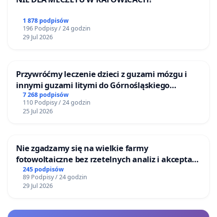
1 878 podpisów
196 Podpisy / 24 godzin
29 Jul 2026
Przywróćmy leczenie dzieci z guzami mózgu i
innymi guzami litymi do Górnośląskiego
Centrum Zdrowia Dziecka w Katowicach
7 268 podpisów
110 Podpisy / 24 godzin
25 Jul 2026
Nie zgadzamy się na wielkie farmy
fotowoltaiczne bez rzetelnych analiz i akceptacji
mieszkańców
245 podpisów
89 Podpisy / 24 godzin
29 Jul 2026