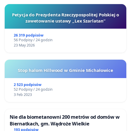
Petycja do Prezydenta Rzeczypospolitej Polskiej o
zawetowanie ustawy „Lex Szarlatan”
26 319 podpisów
56 Podpisy / 24 godzin
23 May 2026
Stop halom Hillwood w Gminie Michałowice
2 523 podpisów
52 Podpisy / 24 godzin
3 Feb 2023
Nie dla biometanowni 200 metrów od domów w
Biernatkach, gm. Wądroże Wielkie
193 podpisów