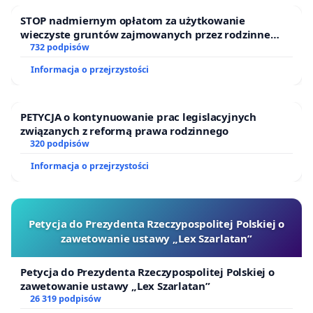
STOP nadmiernym opłatom za użytkowanie
wieczyste gruntów zajmowanych przez rodzinne
ogrody działkowe.
732 podpisów
Informacja o przejrzystości
PETYCJA o kontynuowanie prac legislacyjnych
związanych z reformą prawa rodzinnego
320 podpisów
Informacja o przejrzystości
Petycja do Prezydenta Rzeczypospolitej Polskiej o
zawetowanie ustawy „Lex Szarlatan”
Petycja do Prezydenta Rzeczypospolitej Polskiej o
zawetowanie ustawy „Lex Szarlatan”
26 319 podpisów