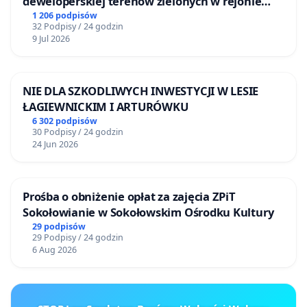
deweloperskiej terenow zielonych w rejonie
Bulwarów Straceńskich w Bielsku-Białej
1 206 podpisów
32 Podpisy / 24 godzin
9 Jul 2026
NIE DLA SZKODLIWYCH INWESTYCJI W LESIE
ŁAGIEWNICKIM I ARTURÓWKU
6 302 podpisów
30 Podpisy / 24 godzin
24 Jun 2026
Prośba o obniżenie opłat za zajęcia ZPiT
Sokołowianie w Sokołowskim Ośrodku Kultury
29 podpisów
29 Podpisy / 24 godzin
6 Aug 2026