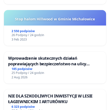
Stop halom Hillwood w Gminie Michałowice
2 550 podpisów
26 Podpisy / 24 godzin
3 Feb 2023
Wprowadzenie skutecznych działań
poprawiających bezpieczeństwo na ulicy
Żeromskiego w Otwocku
185 podpisów
25 Podpisy / 24 godzin
2 Aug 2026
NIE DLA SZKODLIWYCH INWESTYCJI W LESIE
ŁAGIEWNICKIM I ARTURÓWKU
6 323 podpisów