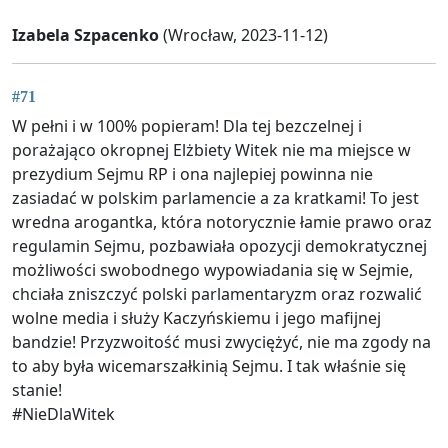
Izabela Szpacenko
(Wrocław, 2023-11-12)
#71
W pełni i w 100% popieram! Dla tej bezczelnej i
porażająco okropnej Elżbiety Witek nie ma miejsce w
prezydium Sejmu RP i ona najlepiej powinna nie
zasiadać w polskim parlamencie a za kratkami! To jest
wredna arogantka, która notorycznie łamie prawo oraz
regulamin Sejmu, pozbawiała opozycji demokratycznej
możliwości swobodnego wypowiadania się w Sejmie,
chciała zniszczyć polski parlamentaryzm oraz rozwalić
wolne media i służy Kaczyńskiemu i jego mafijnej
bandzie! Przyzwoitość musi zwyciężyć, nie ma zgody na
to aby była wicemarszałkinią Sejmu. I tak właśnie się
stanie!
#NieDlaWitek