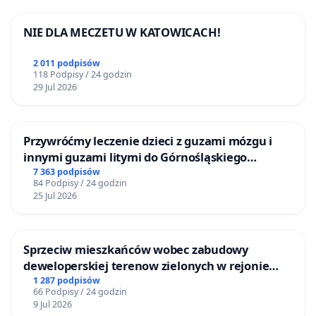
NIE DLA MECZETU W KATOWICACH!
2 011 podpisów
118 Podpisy / 24 godzin
29 Jul 2026
Przywróćmy leczenie dzieci z guzami mózgu i
innymi guzami litymi do Górnośląskiego
Centrum Zdrowia Dziecka w Katowicach
7 363 podpisów
84 Podpisy / 24 godzin
25 Jul 2026
Sprzeciw mieszkańców wobec zabudowy
deweloperskiej terenow zielonych w rejonie
Bulwarów Straceńskich w Bielsku-Białej
1 287 podpisów
66 Podpisy / 24 godzin
9 Jul 2026