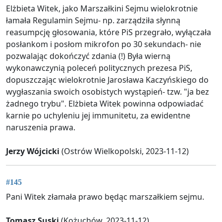
Elżbieta Witek, jako Marszałkini Sejmu wielokrotnie
łamała Regulamin Sejmu- np. zarządziła słynną
reasumpcję głosowania, które PiS przegrało, wyłączała
posłankom i posłom mikrofon po 30 sekundach- nie
pozwalając dokończyć zdania (!) Była wierną
wykonawczynią poleceń politycznych prezesa PiS,
dopuszczając wielokrotnie Jarosława Kaczyńskiego do
wygłaszania swoich osobistych wystąpień- tzw. "ja bez
żadnego trybu". Elżbieta Witek powinna odpowiadać
karnie po uchyleniu jej immunitetu, za ewidentne
naruszenia prawa.
Jerzy Wójcicki
(Ostrów Wielkopolski, 2023-11-12)
#145
Pani Witek złamała prawo będąc marszałkiem sejmu.
Tomasz Suski
(Kożuchów, 2023-11-12)