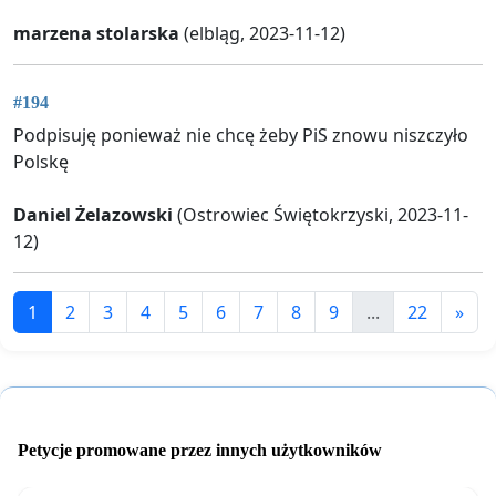
marzena stolarska
(elbląg, 2023-11-12)
#194
Podpisuję ponieważ nie chcę żeby PiS znowu niszczyło
Polskę
Daniel Żelazowski
(Ostrowiec Świętokrzyski, 2023-11-
12)
1
2
3
4
5
6
7
8
9
...
22
»
Petycje promowane przez innych użytkowników