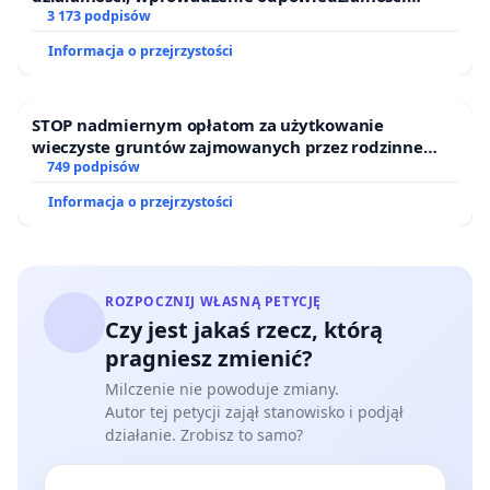
finansowej kluczowych urzędników i sędziów
3 173 podpisów
Informacja o przejrzystości
STOP nadmiernym opłatom za użytkowanie
wieczyste gruntów zajmowanych przez rodzinne
ogrody działkowe.
749 podpisów
Informacja o przejrzystości
ROZPOCZNIJ WŁASNĄ PETYCJĘ
Czy jest jakaś rzecz, którą
pragniesz zmienić?
Milczenie nie powoduje zmiany.
Autor tej petycji zajął stanowisko i podjął
działanie. Zrobisz to samo?