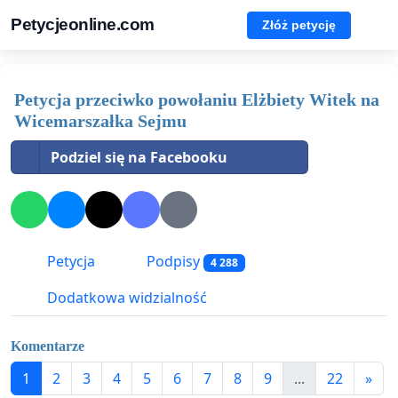
Petycjeonline.com
Złóż petycję
Petycja przeciwko powołaniu Elżbiety Witek na
Wicemarszałka Sejmu
Podziel się na Facebooku
Petycja
Podpisy
4 288
Dodatkowa widzialność
Komentarze
1
2
3
4
5
6
7
8
9
...
22
»