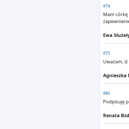
#74
Mam córkę z
zapewnienie
Ewa Służał
#75
Uważam, iż 
Agnieszka
#81
Podpisuję p
Renata Bz