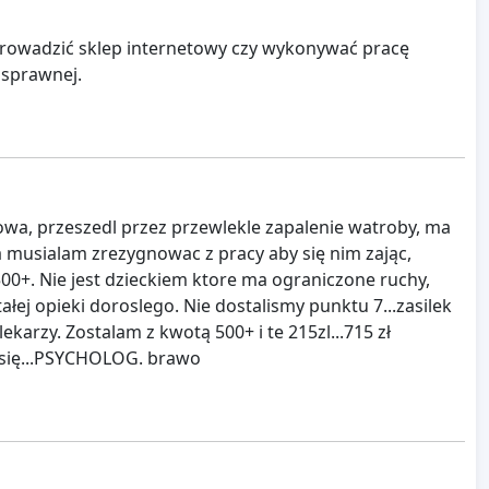
prowadzić sklep internetowy czy wykonywać pracę
nosprawnej.
a, przeszedl przez przewlekle zapalenie watroby, ma
 Ja musialam zrezygnowac z pracy aby się nim zając,
0+. Nie jest dzieckiem ktore ma ograniczone ruchy,
ej opieki doroslego. Nie dostalismy punktu 7...zasilek
lekarzy. Zostalam z kwotą 500+ i te 215zl...715 zł
ł się...PSYCHOLOG. brawo