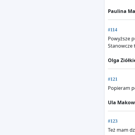
Paulina Ma
#114
Powyższe pu
Stanowcze 
Olga Ziółki
#121
Popieram po
Ula Makow
#123
Też mam dzi