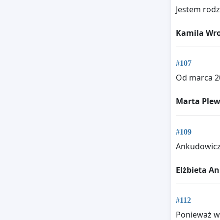
Jestem rod
Kamila Wro
#107
Od marca 2
Marta Ple
#109
Ankudowicz 
Elżbieta A
#112
Ponieważ w