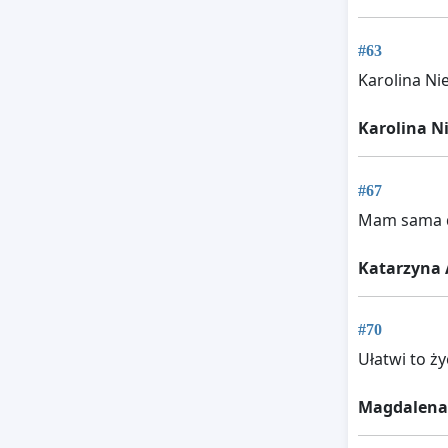
#63
Karolina N
Karolina N
#67
Mam sama d
Katarzyna 
#70
Ułatwi to ż
Magdalena