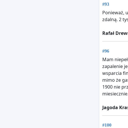
#93
Ponieważ, u
zdalną. 2 ty
Rafał Drew
#96
Mam niepełn
zapalenie je
wsparcia fi
mimo że gas
1900 nie prz
miesiecznie
Jagoda Kra
#100