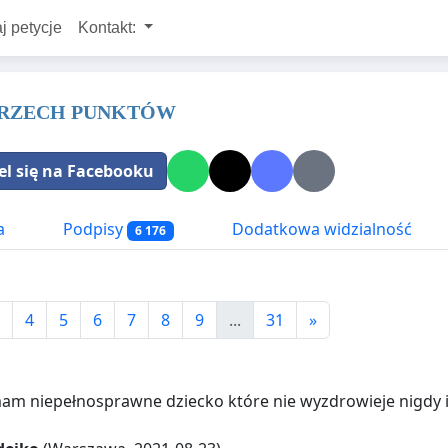
j petycje
Kontakt:
 TRZECH PUNKTÓW
el się na Facebooku
a
Podpisy
Dodatkowa widzialność
6 176
4
5
6
7
8
9
...
31
»
m niepełnosprawne dziecko które nie wyzdrowieje nigdy i 