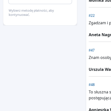
Monika Su
Wybierz metodę płatności, aby
kontynuować.
#22
Zgadzam i 
Aneta Nagr
#47
Znam osoby,
Urszula Wa
#48
To słuszna 
postępującą
Agnieszka