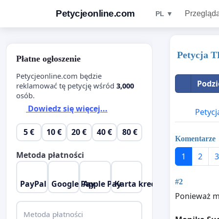
Petycjeonline.com
Przegląda
PL ▼
Petycja
Płatne ogłoszenie
Petycjeonline.com będzie
Podzi
reklamować tę petycję wśród
3,000
osób.
Dowiedz się więcej...
Petycj
5 €
10 €
20 €
40 €
80 €
Komentarze
Metoda płatności
1
2
3
#2
PayPal
Google Pay
Apple Pay
Karta kredytowa
Ponieważ ma
Metoda płatności