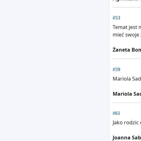
#53
Temat jest m
mieć swoje 
Żaneta Bo
#59
Mariola Sa
Mariola S
#61
Jako rodzic
Joanna Sab