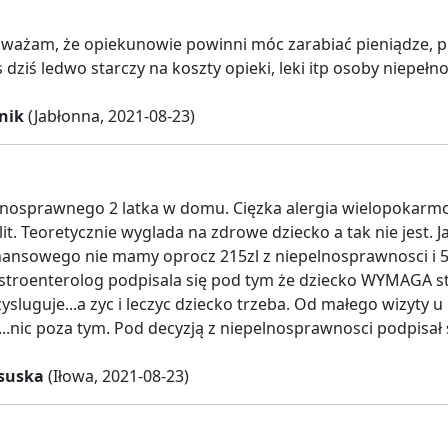
ważam, że opiekunowie powinni móc zarabiać pieniądze, 
s dziś ledwo starczy na koszty opieki, leki itp osoby niepeł
nik
(Jabłonna, 2021-08-23)
osprawnego 2 latka w domu. Cięzka alergia wielopokarmow
lit. Teoretycznie wyglada na zdrowe dziecko a tak nie jest.
nansowego nie mamy oprocz 215zl z niepelnosprawnosci i 50
troenterolog podpisala się pod tym że dziecko WYMAGA stał
ysluguje...a zyc i leczyc dziecko trzeba. Od małego wizyty u 
...nic poza tym. Pod decyzją z niepelnosprawnosci podpisa
suska
(Iłowa, 2021-08-23)