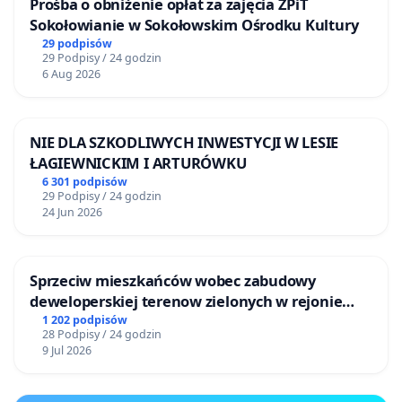
Prośba o obniżenie opłat za zajęcia ZPiT
Sokołowianie w Sokołowskim Ośrodku Kultury
29 podpisów
29 Podpisy / 24 godzin
6 Aug 2026
NIE DLA SZKODLIWYCH INWESTYCJI W LESIE
ŁAGIEWNICKIM I ARTURÓWKU
6 301 podpisów
29 Podpisy / 24 godzin
24 Jun 2026
Sprzeciw mieszkańców wobec zabudowy
deweloperskiej terenow zielonych w rejonie
Bulwarów Straceńskich w Bielsku-Białej
1 202 podpisów
28 Podpisy / 24 godzin
9 Jul 2026