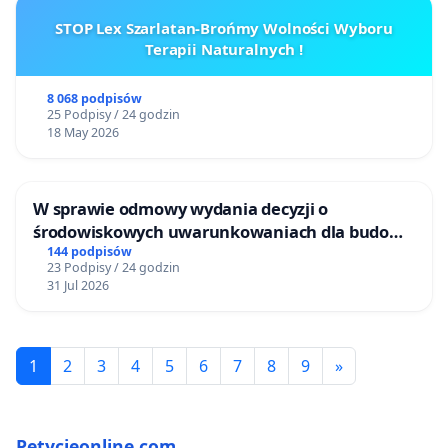
STOP Lex Szarlatan-Brońmy Wolności Wyboru
Terapii Naturalnych !
8 068 podpisów
25 Podpisy / 24 godzin
18 May 2026
W sprawie odmowy wydania decyzji o
środowiskowych uwarunkowaniach dla budowy
zakładu wytwarzania biometanu „Krynki” w
144 podpisów
23 Podpisy / 24 godzin
Ostrowiu Południowym oraz ochrony
31 Jul 2026
mieszkańców i Puszczy Knyszyńskiej
1
2
3
4
5
6
7
8
9
»
Petycjeonline.com