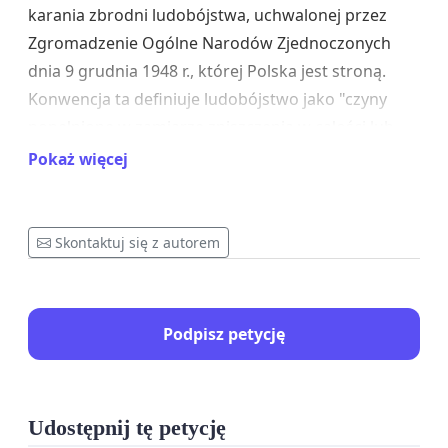
karania zbrodni ludobójstwa, uchwalonej przez
Zgromadzenie Ogólne Narodów Zjednoczonych
dnia 9 grudnia 1948 r., której Polska jest stroną.
Konwencja ta definiuje ludobójstwo jako "czyny
popełnione w zamiarze zniszczenia w całości lub
części grupy narodowej, etnicznej, rasowej lub
Pokaż więcej
religijnej". Uważamy, że Izrael dopuszcza się takich
czynów wobec Palestyńczyków, mając na celu ich
fizyczną i kulturową eksterminację.
Skontaktuj się z autorem
W związku z tym, apelujemy o podjęcie
zdecydowanych kroków dyplomatycznych,
Podpisz petycję
mających na celu powstrzymanie izraelskiej agresji i
ochrony ludności cywilnej w Strefie Gazy.
W szczególności, prosimy o:
Udostępnij tę petycję