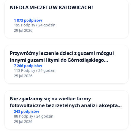
NIE DLA MECZETU W KATOWICACH!
1 873 podpisów
195 Podpisy / 24 godzin
29 Jul 2026
Przywróćmy leczenie dzieci z guzami mózgu i
innymi guzami litymi do Górnośląskiego
Centrum Zdrowia Dziecka w Katowicach
7 266 podpisów
113 Podpisy / 24 godzin
25 Jul 2026
Nie zgadzamy się na wielkie farmy
fotowoltaiczne bez rzetelnych analiz i akceptacji
mieszkańców
243 podpisów
88 Podpisy / 24 godzin
29 Jul 2026