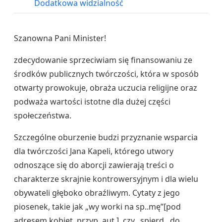
Dodatkowa widzialność
Szanowna Pani Minister!
zdecydowanie sprzeciwiam się finansowaniu ze
środków publicznych twórczości, która w sposób
otwarty prowokuje, obraża uczucia religijne oraz
podważa wartości istotne dla dużej części
społeczeństwa.
Szczególne oburzenie budzi przyznanie wsparcia
dla twórczości Jana Kapeli, którego utwory
odnoszące się do aborcji zawierają treści o
charakterze skrajnie kontrowersyjnym i dla wielu
obywateli głęboko obraźliwym. Cytaty z jego
piosenek, takie jak „
wy worki na sp..mę
”[pod
adresem kobiet, przyp. aut.] czy „
spierd...do