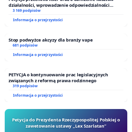
działalności, wprowadzenie odpowiedzialności
finansowej kluczowych urzędników i sędziów
3 169 podpisów
Informacja o przejrzystości
Stop podwyżce akcyzy dla branży vape
681 podpisów
Informacja o przejrzystości
PETYCJA o kontynuowanie prac legislacyjnych
związanych z reformą prawa rodzinnego
319 podpisów
Informacja o przejrzystości
Petycja do Prezydenta Rzeczypospolitej Polskiej o
zawetowanie ustawy „Lex Szarlatan”