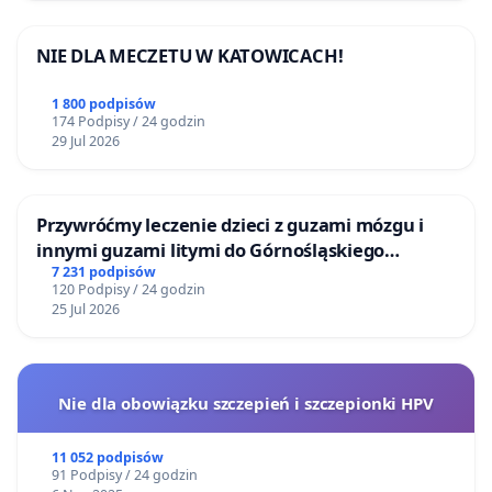
NIE DLA MECZETU W KATOWICACH!
1 800 podpisów
174 Podpisy / 24 godzin
29 Jul 2026
Przywróćmy leczenie dzieci z guzami mózgu i
innymi guzami litymi do Górnośląskiego
Centrum Zdrowia Dziecka w Katowicach
7 231 podpisów
120 Podpisy / 24 godzin
25 Jul 2026
Nie dla obowiązku szczepień i szczepionki HPV
11 052 podpisów
91 Podpisy / 24 godzin