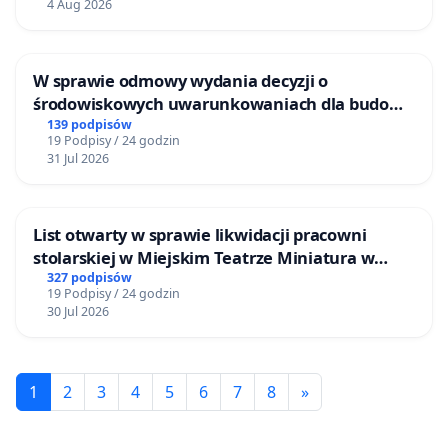
4 Aug 2026
W sprawie odmowy wydania decyzji o
środowiskowych uwarunkowaniach dla budowy
zakładu wytwarzania biometanu „Krynki” w
139 podpisów
19 Podpisy / 24 godzin
Ostrowiu Południowym oraz ochrony
31 Jul 2026
mieszkańców i Puszczy Knyszyńskiej
List otwarty w sprawie likwidacji pracowni
stolarskiej w Miejskim Teatrze Miniatura w
Gdańsku
327 podpisów
19 Podpisy / 24 godzin
30 Jul 2026
1
2
3
4
5
6
7
8
»