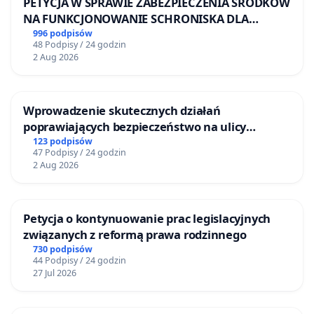
PETYCJA W SPRAWIE ZABEZPIECZENIA ŚRODKÓW
NA FUNKCJONOWANIE SCHRONISKA DLA
BEZDOMNYCH ZWIERZĄT W SKARYSZEWIE
996 podpisów
48 Podpisy / 24 godzin
2 Aug 2026
Wprowadzenie skutecznych działań
poprawiających bezpieczeństwo na ulicy
Żeromskiego w Otwocku
123 podpisów
47 Podpisy / 24 godzin
2 Aug 2026
Petycja o kontynuowanie prac legislacyjnych
związanych z reformą prawa rodzinnego
730 podpisów
44 Podpisy / 24 godzin
27 Jul 2026