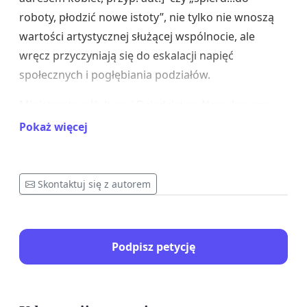
roboty, płodzić nowe istoty
”, nie tylko nie wnoszą
wartości artystycznej służącej wspólnocie, ale
wręcz przyczyniają się do eskalacji napięć
społecznych i pogłębiania podziałów.
Ministerstwo Kultury i Dziedzictwa Narodowego,
zgodnie ze swoją nazwą i misją, powinno wspierać
Pokaż więcej
inicjatywy budujące wspólnotę narodową,
chroniące dziedzictwo oraz promujące kulturę
opartą na szacunku i odpowiedzialności.
Skontaktuj się z autorem
Finansowanie projektów, które uderzają w
fundamenty wartości wyznawanych przez wielu
Polaków, stoi w jawnej sprzeczności z tymi
Podpisz petycję
założeniami.
Nie do zaakceptowania jest sytuacja, w której