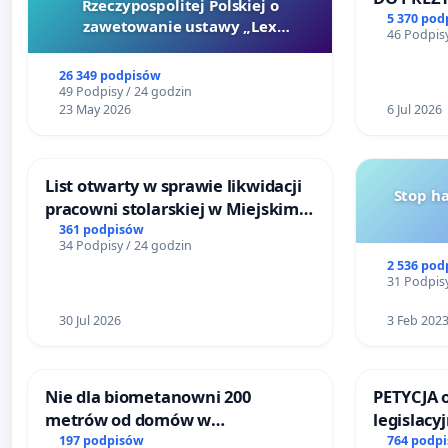
Rzeczypospolitej Polskiej o
RZECZYPO
5 370 pod
zawetowanie ustawy „Lex
46 Podpisy
Szarlatan”
26 349 podpisów
49 Podpisy / 24 godzin
23 May 2026
6 Jul 2026
List otwarty w sprawie likwidacji
Stop h
pracowni stolarskiej w Miejskim
Teatrze Miniatura w Gdańsku
361 podpisów
34 Podpisy / 24 godzin
2 536 pod
31 Podpisy
30 Jul 2026
3 Feb 202
Nie dla biometanowni 200
PETYCJA 
metrów od domów w
legislacy
Biernatkach, gm. Wądroże
narażają
197 podpisów
764 podp