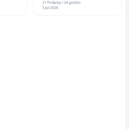
21 Podpisy / 24 godzin
Pasażerskiej (CSDiP) na stacji
5 Jul 2026
kolejowej w Łomży