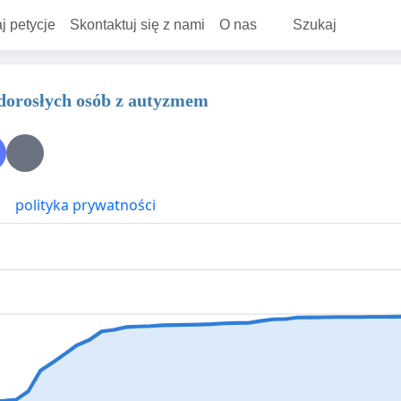
j petycje
Skontaktuj się z nami
O nas
Szukaj
dorosłych osób z autyzmem
polityka prywatności