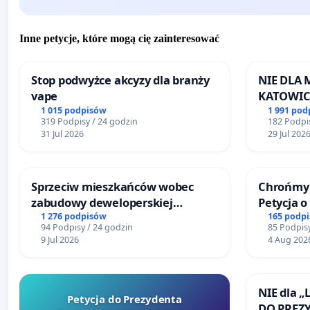
Inne petycje, które mogą cię zainteresować
Stop podwyżce akcyzy dla branży
NIE DLA
vape
KATOWIC
1 015 podpisów
1 991 pod
319 Podpisy / 24 godzin
182 Podpis
31 Jul 2026
29 Jul 202
Sprzeciw mieszkańców wobec
Chrońmy 
zabudowy deweloperskiej
Petycja 
terenow zielonych w rejonie
1 276 podpisów
165 podp
94 Podpisy / 24 godzin
85 Podpisy
Bulwarów Straceńskich w Bielsku-
9 Jul 2026
4 Aug 202
Białej
NIE dla „
Petycja do Prezydenta
DO PREZ