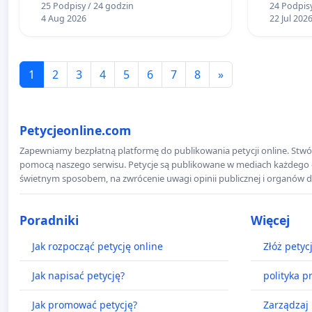
25 Podpisy / 24 godzin
24 Podpisy
Wielkie
4 Aug 2026
22 Jul 202
1
2
3
4
5
6
7
8
»
Petycjeonline.com
Zapewniamy bezpłatną platformę do publikowania petycji online. Stwór
pomocą naszego serwisu. Petycje są publikowane w mediach każdego dni
świetnym sposobem, na zwrócenie uwagi opinii publicznej i organów d
Poradniki
Więcej
Jak rozpocząć petycję online
Złóż petyc
Jak napisać petycję?
polityka p
Jak promować petycję?
Zarządzaj 