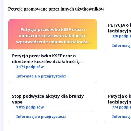
Petycje promowane przez innych użytkowników
PETYCJA o
Petycja przeciwko KSEF oraz o
legislacyj
obniżenie kosztów działalności,
prawa rod
328 podpi
wprowadzenie odpowiedzialności
Informacja
finansowej kluczowych urzędników i
sędziów
Petycja przeciwko KSEF oraz o
obniżenie kosztów działalności,
wprowadzenie odpowiedzialności
3 171 podpisów
finansowej kluczowych urzędników i
Informacja o przejrzystości
sędziów
Stop podwyżce akcyzy dla branży
Petycja o
vape
legislacyj
1 015 podpisów
prawa rod
774 podpi
Informacja o przejrzystości
Informacja