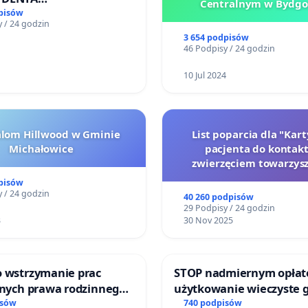
Centralnym w Bydgo
SPOLITEJ POLSKIEJ
pisów
 / 24 godzin
3 654 podpisów
46 Podpisy / 24 godzin
10 Jul 2024
alom Hillwood w Gminie
List poparcia dla "Kar
Michałowice
pacjenta do kontakt
zwierzęciem towarzys
pisów
 / 24 godzin
40 260 podpisów
29 Podpisy / 24 godzin
3
30 Nov 2025
o wstrzymanie prac
STOP nadmiernym opłat
jnych prawa rodzinnego
użytkowanie wieczyste 
cych ofiary przemocy
zajmowanych przez rodz
isów
740 podpisów