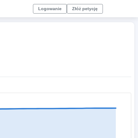
Logowanie
Złóż petycję