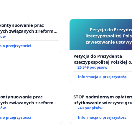
 kontynuowanie prac
Petycja do Prezyde
nych związanych z reformą
Rzeczypospolitej Pols
zinnego
sów
zawetowanie ustawy
 o przejrzystości
Szarlatan”
Petycja do Prezydenta
Rzeczypospolitej Polskiej o
zawetowanie ustawy „Lex 
26 349 podpisów
Informacja o przejrzystości
 kontynuowanie prac
STOP nadmiernym opłatom
nych związanych z reformą
użytkowanie wieczyste gr
zinnego
sów
zajmowanych przez rodzin
740 podpisów
działkowe.
 o przejrzystości
Informacja o przejrzystości