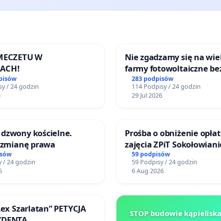
 MECZETU W
Nie zgadzamy się na wie
ACH!
farmy fotowoltaiczne be
rzetelnych analiz i akcep
pisów
283 podpisów
y / 24 godzin
114 Podpisy / 24 godzin
mieszkańców
6
29 Jul 2026
dzwony kościelne.
Prośba o obniżenie opłat
o zmianę prawa
zajęcia ZPiT Sokołowian
Sokołowskim Ośrodku Ku
isów
59 podpisów
 / 24 godzin
59 Podpisy / 24 godzin
6
6 Aug 2026
Lex Szarlatan” PETYCJA
STOP budowie kąpielisk
YDENTA