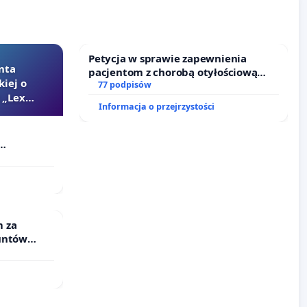
Petycja w sprawie zapewnienia
nta
pacjentom z chorobą otyłościową
kiej o
dostępu do kompleksowego leczenia
77 podpisów
 „Lex
oraz programów profilaktycznych.
Informacja o przejrzystości
Szarlatan”
 za
untów
ne ogrody