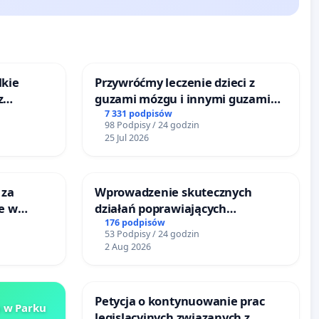
lkie
Przywróćmy leczenie dzieci z
z
guzami mózgu i innymi guzami
tacji
litymi do Górnośląskiego
7 331 podpisów
98 Podpisy / 24 godzin
Centrum Zdrowia Dziecka w
25 Jul 2026
Katowicach
 za
Wprowadzenie skutecznych
ie w
działań poprawiających
ltury
bezpieczeństwo na ulicy
176 podpisów
53 Podpisy / 24 godzin
Żeromskiego w Otwocku
2 Aug 2026
Petycja o kontynuowanie prac
a w Parku
legislacyjnych związanych z