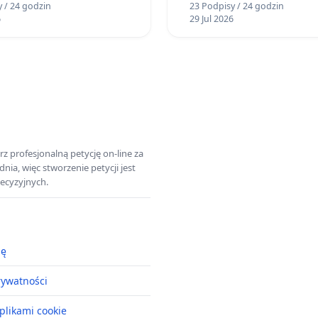
 / 24 godzin
23 Podpisy / 24 godzin
ogrody działkowe.
6
29 Jul 2026
z profesjonalną petycję on-line za
a, więc stworzenie petycji jest
ecyzyjnych.
ję
rywatności
plikami cookie