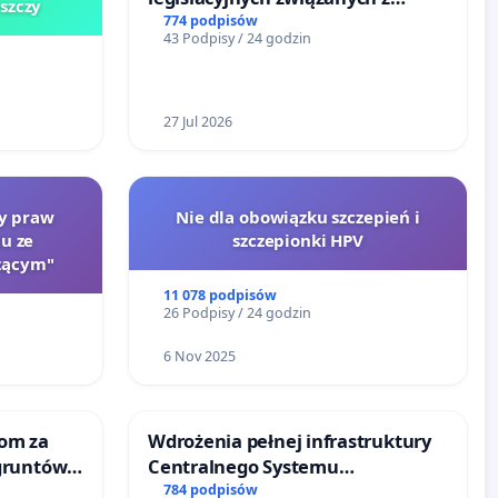
szczy
reformą prawa rodzinnego
774 podpisów
43 Podpisy / 24 godzin
27 Jul 2026
ty praw
Nie dla obowiązku szczepień i
u ze
szczepionki HPV
zącym"
11 078 podpisów
26 Podpisy / 24 godzin
6 Nov 2025
om za
Wdrożenia pełnej infrastruktury
gruntów
Centralnego Systemu
inne
Dynamicznej Informacji
784 podpisów