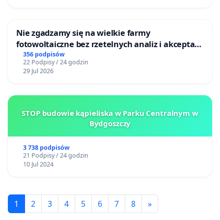
Nie zgadzamy się na wielkie farmy
fotowoltaiczne bez rzetelnych analiz i akceptacji
mieszkańców
356 podpisów
22 Podpisy / 24 godzin
29 Jul 2026
STOP budowie kąpieliska w Parku Centralnym w
Bydgoszczy
3 738 podpisów
21 Podpisy / 24 godzin
10 Jul 2024
1
2
3
4
5
6
7
8
»