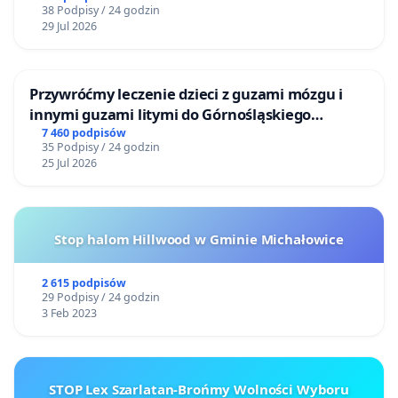
38 Podpisy / 24 godzin
29 Jul 2026
Przywróćmy leczenie dzieci z guzami mózgu i
innymi guzami litymi do Górnośląskiego
Centrum Zdrowia Dziecka w Katowicach
7 460 podpisów
35 Podpisy / 24 godzin
25 Jul 2026
Stop halom Hillwood w Gminie Michałowice
2 615 podpisów
29 Podpisy / 24 godzin
3 Feb 2023
STOP Lex Szarlatan-Brońmy Wolności Wyboru