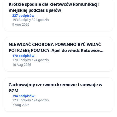
Krótkie spodnie dla kierowców komunikacji
miejskiej podczas upałów
227 podpisów
193 Podpisy / 24 godzin
9 Aug 2026
NIE WIDAĆ CHOROBY. POWINNO BYĆ WIDAĆ
POTRZEBĘ POMOCY. Apel do władz Katowice
Airport o przystąpienie do programu HIDDEN
170 podpisów
170 Podpisy / 24 godzin
DISABILITIES SUNFLOWER – SŁONECZNIK –
10 Aug 2026
UKRYTE NIEPEŁNOSPRAWNOŚCI
Zachowajmy czerwono-kremowe tramwaje w
GZM
394 podpisów
123 Podpisy / 24 godzin
7 Aug 2026