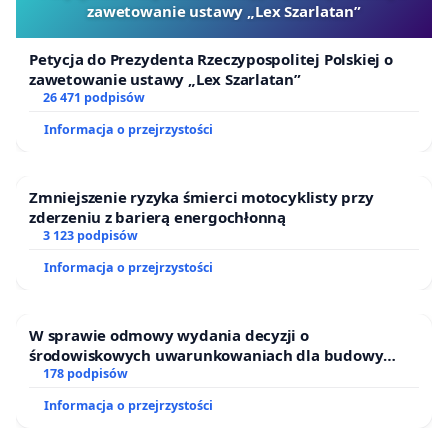
zawetowanie ustawy „Lex Szarlatan”
Petycja do Prezydenta Rzeczypospolitej Polskiej o
zawetowanie ustawy „Lex Szarlatan”
26 471 podpisów
Informacja o przejrzystości
Zmniejszenie ryzyka śmierci motocyklisty przy
zderzeniu z barierą energochłonną
3 123 podpisów
Informacja o przejrzystości
W sprawie odmowy wydania decyzji o
środowiskowych uwarunkowaniach dla budowy
zakładu wytwarzania biometanu „Krynki” w
178 podpisów
Ostrowiu Południowym oraz ochrony mieszkańców i
Informacja o przejrzystości
Puszczy Knyszyńskiej