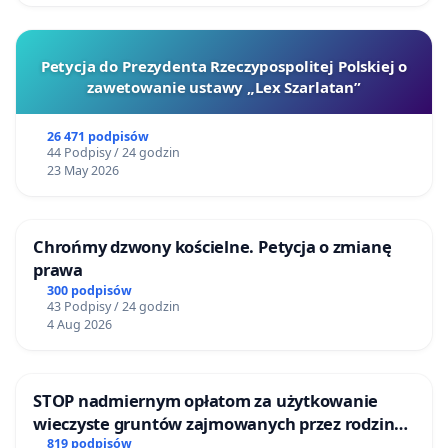
Petycja do Prezydenta Rzeczypospolitej Polskiej o
zawetowanie ustawy „Lex Szarlatan”
26 471 podpisów
44 Podpisy / 24 godzin
23 May 2026
Chrońmy dzwony kościelne. Petycja o zmianę
prawa
300 podpisów
43 Podpisy / 24 godzin
4 Aug 2026
STOP nadmiernym opłatom za użytkowanie
wieczyste gruntów zajmowanych przez rodzinne
ogrody działkowe.
819 podpisów