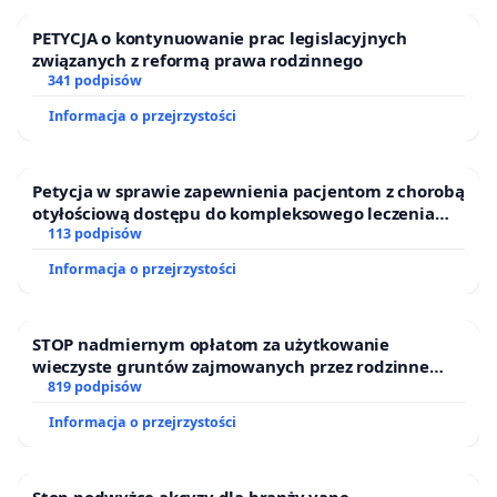
PETYCJA o kontynuowanie prac legislacyjnych
związanych z reformą prawa rodzinnego
341 podpisów
Informacja o przejrzystości
Petycja w sprawie zapewnienia pacjentom z chorobą
otyłościową dostępu do kompleksowego leczenia
oraz programów profilaktycznych.
113 podpisów
Informacja o przejrzystości
STOP nadmiernym opłatom za użytkowanie
wieczyste gruntów zajmowanych przez rodzinne
ogrody działkowe.
819 podpisów
Informacja o przejrzystości
Stop podwyżce akcyzy dla branży vape