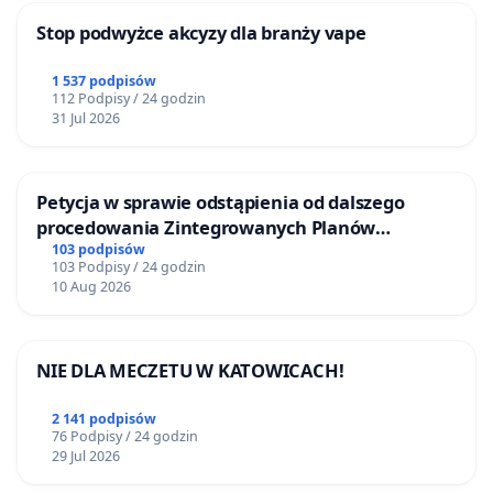
Stop podwyżce akcyzy dla branży vape
1 537 podpisów
112 Podpisy / 24 godzin
31 Jul 2026
Petycja w sprawie odstąpienia od dalszego
procedowania Zintegrowanych Planów
Inwestycyjnych „Myślenice – Barnasiówka” oraz
103 podpisów
103 Podpisy / 24 godzin
„Myślenice – Bukówka”
10 Aug 2026
NIE DLA MECZETU W KATOWICACH!
2 141 podpisów
76 Podpisy / 24 godzin
29 Jul 2026