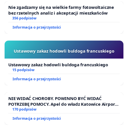
Nie zgadzamy się na wielkie farmy fotowoltaiczne
bez rzetelnych analiz i akceptacji mieszkańców
356 podpisów
Informacja o przejrzystości
Ustawowy zakaz hodowli buldoga francuskiego
Ustawowy zakaz hodowli buldoga francuskiego
15 podpisów
Informacja o przejrzystości
NIE WIDAĆ CHOROBY. POWINNO BYĆ WIDAĆ
POTRZEBĘ POMOCY. Apel do władz Katowice Airport
o przystąpienie do programu HIDDEN DISABILITIES
170 podpisów
SUNFLOWER – SŁONECZNIK – UKRYTE
Informacja o przejrzystości
NIEPEŁNOSPRAWNOŚCI