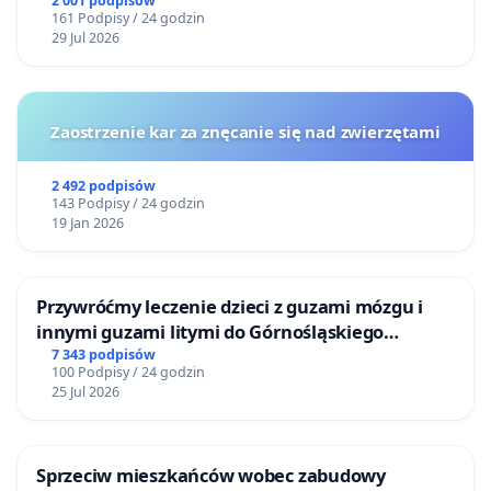
2 001 podpisów
161 Podpisy / 24 godzin
29 Jul 2026
Zaostrzenie kar za znęcanie się nad zwierzętami
2 492 podpisów
143 Podpisy / 24 godzin
19 Jan 2026
Przywróćmy leczenie dzieci z guzami mózgu i
innymi guzami litymi do Górnośląskiego
Centrum Zdrowia Dziecka w Katowicach
7 343 podpisów
100 Podpisy / 24 godzin
25 Jul 2026
Sprzeciw mieszkańców wobec zabudowy