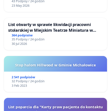
43 Podpisy / 24 godzin
23 May 2026
List otwarty w sprawie likwidacji pracowni
stolarskiej w Miejskim Teatrze Miniatura w
Gdańsku
364 podpisów
35 Podpisy / 24 godzin
30 Jul 2026
Stop halom Hillwood w Gminie Michałowice
2 541 podpisów
32 Podpisy / 24 godzin
3 Feb 2023
List poparcia dla "Karty praw pacjenta do kontaktu