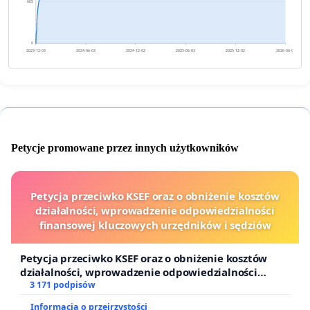
605
0
2023-12-03
2024-06-03
2024-12-02
2025-06-03
2025-12-02
2026-06-03
Petycje promowane przez innych użytkowników
Petycja przeciwko KSEF oraz o obniżenie kosztów
działalności, wprowadzenie odpowiedzialności
finansowej kluczowych urzędników i sędziów
Petycja przeciwko KSEF oraz o obniżenie kosztów
działalności, wprowadzenie odpowiedzialności
finansowej kluczowych urzędników i sędziów
3 171 podpisów
Informacja o przejrzystości