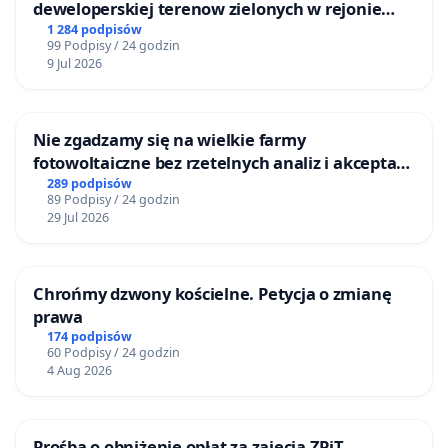
deweloperskiej terenow zielonych w rejonie
Bulwarów Straceńskich w Bielsku-Białej
1 284 podpisów
99 Podpisy / 24 godzin
9 Jul 2026
Nie zgadzamy się na wielkie farmy
fotowoltaiczne bez rzetelnych analiz i akceptacji
mieszkańców
289 podpisów
89 Podpisy / 24 godzin
29 Jul 2026
Chrońmy dzwony kościelne. Petycja o zmianę
prawa
174 podpisów
60 Podpisy / 24 godzin
4 Aug 2026
Prośba o obniżenie opłat za zajęcia ZPiT