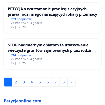
PETYCJA o wstrzymanie prac legislacyjnych
prawa rodzinnego narażających ofiary przemocy
769 podpisów
24 Podpisy / 24 godzin
22 Jul 2026
STOP nadmiernym opłatom za użytkowanie
wieczyste gruntów zajmowanych przez rodzinne
ogrody działkowe.
744 podpisów
22 Podpisy / 24 godzin
29 Jul 2026
1
2
3
4
5
6
7
8
»
Petycjeonline.com