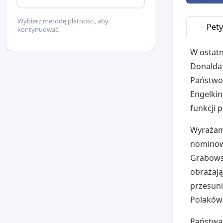
Wybierz metodę płatności, aby
Pety
kontynuować.
W ostatn
Donalda 
Państwo
Engelkin
funkcji 
Wyrażam
nominow
Grabowsk
obrażają
przesuni
Polaków
Państwa 