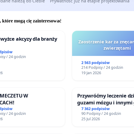
 dane należą do Ciebie
Prywatność już na etapie projektowania
, które mogą cię zainteresować
wyżce akcyzy dla branży
Zaostrzenie kar za znęcan
zwierzętami
odpisów
isy / 24 godzin
2 563 podpisów
214 Podpisy / 24 godzin
26
19 Jan 2026
 MECZETU W
Przywróćmy leczenie dzi
CACH!
guzami mózgu i innymi
litymi do Górnośląskieg
odpisów
7 362 podpisów
isy / 24 godzin
90 Podpisy / 24 godzin
Centrum Zdrowia Dziec
26
25 Jul 2026
Katowicach