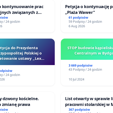
 o kontynuowanie prac
Petycja o kontynuację p
yjnych związanych z
„Plaża Wawer"
 prawa rodzinnego
pisów
61 podpisów
sy / 24 godzin
59 Podpisy / 24 godzin
26
6 Aug 2026
tycja do Prezydenta
STOP budowie kąpielisk
zypospolitej Polskiej o
Centralnym w Bydgo
etowanie ustawy „Lex
Szarlatan”
3 669 podpisów
43 Podpisy / 24 godzin
podpisów
sy / 24 godzin
026
10 Jul 2024
 dzwony kościelne.
List otwarty w sprawie l
 o zmianę prawa
pracowni stolarskiej w 
Teatrze Miniatura w G
pisów
367 podpisów