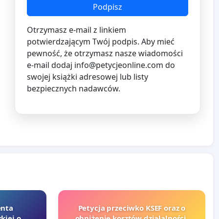
Podpisz
Otrzymasz e-mail z linkiem
potwierdzającym Twój podpis. Aby mieć
pewność, że otrzymasz nasze wiadomości
e-mail dodaj
info@petycjeonline.com
do
swojej książki adresowej lub listy
bezpiecznych nadawców.
enta
Petycja przeciwko KSEF oraz o
kiej o
obniżenie kosztów działalności,