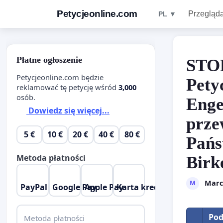
Petycjeonline.com
Przegląda
PL ▼
Płatne ogłoszenie
STOP
Petycjeonline.com będzie
Pety
reklamować tę petycję wśród
3,000
osób.
Enge
Dowiedz się więcej...
prze
5 €
10 €
20 €
40 €
80 €
Pańs
Metoda płatności
Birk
Marc
M
PayPal
Google Pay
Apple Pay
Karta kredytowa
Pod
Metoda płatności