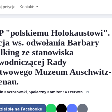
j petycje
Kontakt:
 "polskiemu Holokaustowi".
cja ws. odwołania Barbary
lking ze stanowiska
wodniczącej Rady
twowego Muzeum Auschwitz-
enau.
in Kaczorowski, Społeczny Komitet 14 Czerwca
· PL
ziel się na Facebooku