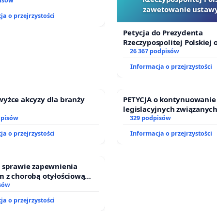
dzinnego
isów
zawetowanie ustawy
ja o przejrzystości
 stanowisku, że ważna jest pamięć każdej ofiary
Szarlatan”
iego ludobójstwa, szacunek zaś należy się ludziom
Petycja do Prezydenta
Rzeczypospolitej Polskiej 
nie od pochodzenia czy narodowości. W związku z
zawetowanie ustawy „Lex 
26 367 podpisów
m, zwracam się do Pani z apelem o odwołanie tej
Informacja o przejrzystości
rsyjnej postaci z pełnienia funkcji członka Rady
wego Muzeum Auschwitz-Birkenau.”
wyżce akcyzy dla branży
PETYCJA o kontynuowanie
legislacyjnych związanych
dpisów
prawa rodzinnego
329 podpisów
ja o przejrzystości
Informacja o przejrzystości
w sprawie zapewnienia
m z chorobą otyłościową
do kompleksowego leczenia
sów
gramów profilaktycznych.
ja o przejrzystości