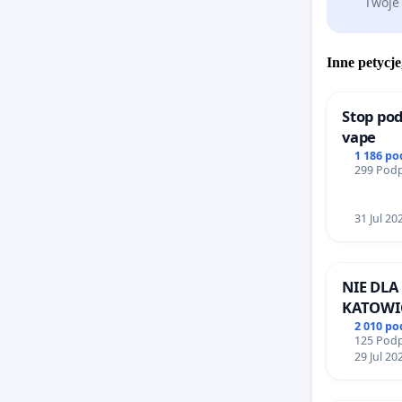
Twoje
Inne petycje
Stop pod
vape
1 186 p
299 Podp
31 Jul 20
NIE DLA
KATOWI
2 010 p
125 Podp
29 Jul 20