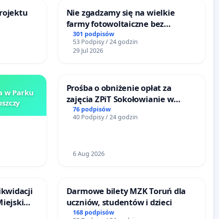
rojektu
Nie zgadzamy się na wielkie
farmy fotowoltaiczne bez
rzetelnych analiz i akceptacji
301 podpisów
53 Podpisy / 24 godzin
mieszkańców
29 Jul 2026
Prośba o obniżenie opłat za
a w Parku
zajęcia ZPiT Sokołowianie w
szczy
Sokołowskim Ośrodku Kultury
76 podpisów
40 Podpisy / 24 godzin
6 Aug 2026
ikwidacji
Darmowe bilety MZK Toruń dla
Miejskim
uczniów, studentów i dzieci
dańsku
168 podpisów