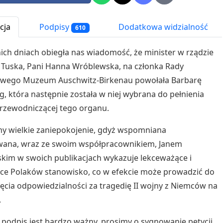
cja
Podpisy
Dodatkowa widzialność
610
ich dniach obiegła nas wiadomość, że minister w rządzie
Tuska, Pani Hanna Wróblewska, na członka Rady
wego Muzeum Auschwitz-Birkenau powołała Barbarę
g, która następnie została w niej wybrana do pełnienia
przewodniczącej tego organu.
y wielkie zaniepokojenie, gdyż wspomniana
ana, wraz ze swoim współpracownikiem, Janem
im w swoich publikacjach wykazuje lekceważące i
ce Polaków stanowisko, co w efekcie może prowadzić do
ęcia odpowiedzialności za tragedię II wojny z Niemców na
.
podpis jest bardzo ważny, prosimy o sygnowanie petycji,