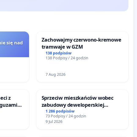
Zachowajmy czerwono-kremowe
ie się nad
tramwaje w GZM
138 podpisów
138 Podpisy / 24 godzin
7 Aug 2026
eci z
Sprzeciw mieszkańców wobec
 guzami
zabudowy deweloperskiej
o
terenow zielonych w rejonie
1 286 podpisów
73 Podpisy / 24 godzin
ka w
Bulwarów Straceńskich w
9 Jul 2026
Bielsku-Białej