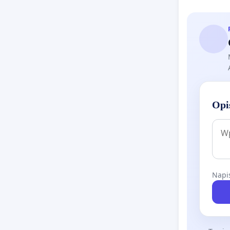
Opi
Napis