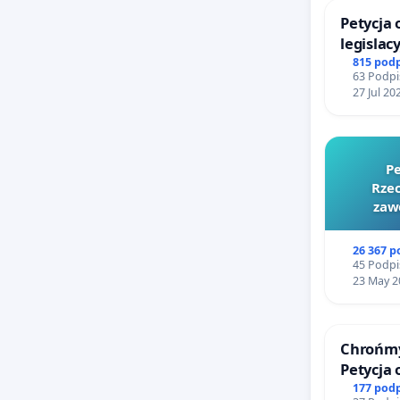
Petycja
legislac
reformą
815 pod
63 Podpi
27 Jul 20
Pe
Rzec
zaw
26 367 
45 Podpi
23 May 2
Chrońmy
Petycja
177 pod