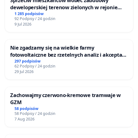
Sprzeciw mieszkańców wobec zabudowy
deweloperskiej terenow zielonych w rejonie
Bulwarów Straceńskich w Bielsku-Białej
1 285 podpisów
92 Podpisy / 24 godzin
9 Jul 2026
Nie zgadzamy się na wielkie farmy
fotowoltaiczne bez rzetelnych analiz i akceptacji
mieszkańców
297 podpisów
62 Podpisy / 24 godzin
29 Jul 2026
Zachowajmy czerwono-kremowe tramwaje w
GZM
58 podpisów
58 Podpisy / 24 godzin
7 Aug 2026