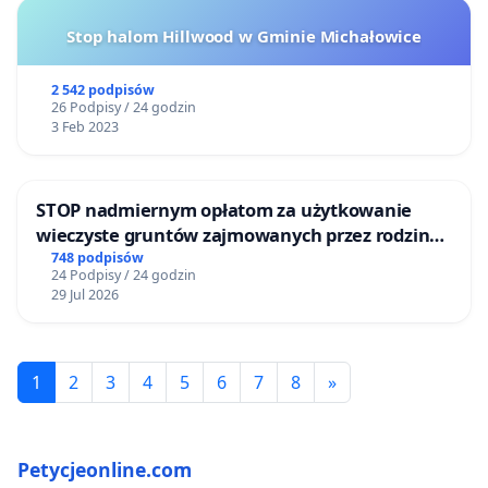
Stop halom Hillwood w Gminie Michałowice
2 542 podpisów
26 Podpisy / 24 godzin
3 Feb 2023
STOP nadmiernym opłatom za użytkowanie
wieczyste gruntów zajmowanych przez rodzinne
ogrody działkowe.
748 podpisów
24 Podpisy / 24 godzin
29 Jul 2026
1
2
3
4
5
6
7
8
»
Petycjeonline.com