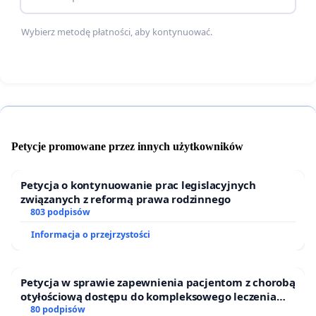
źródliskowych.
3. Odejście od rębni zupełnych w lasach
Wybierz metodę płatności, aby kontynuować.
ochronnych w myśl zrównoważonej gospodarki
leśnej promującej naturalne odnowienie lasu (lasy
ochronne stanowią aż 88% powierzchni terenów
leśnych Nadleśnictwa Kobiór), zgodnie z Projektem
Karty Lasów Ochronnych Miast. Powyższe
postulaty zostaną rozwinięte o wskazanie
Petycje promowane przez innych użytkowników
dokładnych wydzieleń/lokalizacji oraz uzasadnione
co do stosowności ich wprowadzenia w
Petycja o kontynuowanie prac legislacyjnych
projektowanym PUL.
związanych z reformą prawa rodzinnego
803 podpisów
Informacja o przejrzystości
Link do
mapy
wskazującej konsultowane obszary.
Z poważaniem
Petycja w sprawie zapewnienia pacjentom z chorobą
mieszkańcy, którym leży na sercu kondycja lasów
otyłościową dostępu do kompleksowego leczenia
Nadleśnictwa Kobiór
oraz programów profilaktycznych.
80 podpisów