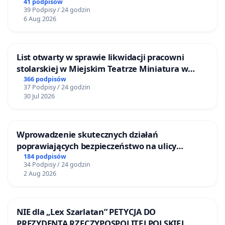
41 podpisów
39 Podpisy / 24 godzin
6 Aug 2026
List otwarty w sprawie likwidacji pracowni
stolarskiej w Miejskim Teatrze Miniatura w
Gdańsku
366 podpisów
37 Podpisy / 24 godzin
30 Jul 2026
Wprowadzenie skutecznych działań
poprawiających bezpieczeństwo na ulicy
Żeromskiego w Otwocku
184 podpisów
34 Podpisy / 24 godzin
2 Aug 2026
NIE dla „Lex Szarlatan” PETYCJA DO
PREZYDENTA RZECZYPOSPOLITEJ POLSKIEJ