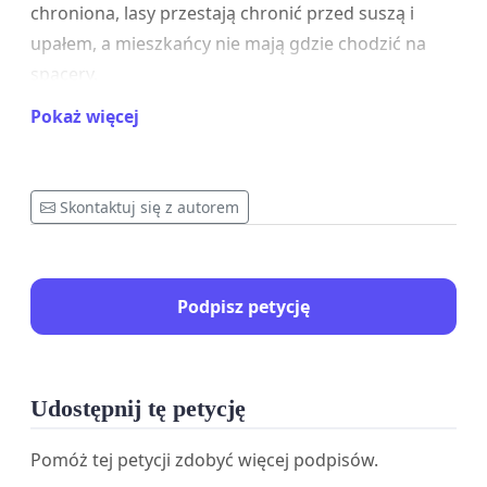
chroniona, lasy przestają chronić przed suszą i
upałem, a mieszkańcy nie mają gdzie chodzić na
spacery.
Pokaż więcej
W związku z możliwością wyrażenia woli społecznej
w konsultacjach nad Projektem Planu Urządzenia
Lasu dla Nadleśnictwa Kobiór na lata 2023-2033
Skontaktuj się z autorem
wnosimy o przyjęcie następujących propozycji, w
formie 3 głównych postulatów. Prosimy o:
1. Wzmocnienie funkcji społecznej lasów, zgodnie z
Zarządzeniem 58 Generalnego Dyrektora Lasów
Podpisz petycję
Państwowych. Kompleksy leśne Nadleśnictwa
Kobiór położone są wokół gęstej sieci terenów
zurbanizowanych, intensywnie zabudowanych i
Udostępnij tę petycję
zaludnionych, a jednocześnie uszkodzonych przez
przemysł. Lasy Nadleśnictwa Kobiór stanowią
Pomóż tej petycji zdobyć więcej podpisów.