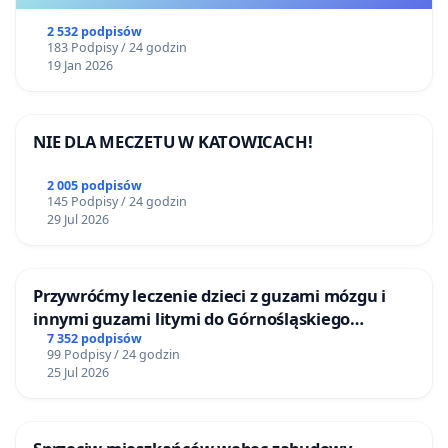
2 532 podpisów
183 Podpisy / 24 godzin
19 Jan 2026
NIE DLA MECZETU W KATOWICACH!
2 005 podpisów
145 Podpisy / 24 godzin
29 Jul 2026
Przywróćmy leczenie dzieci z guzami mózgu i
innymi guzami litymi do Górnośląskiego
Centrum Zdrowia Dziecka w Katowicach
7 352 podpisów
99 Podpisy / 24 godzin
25 Jul 2026