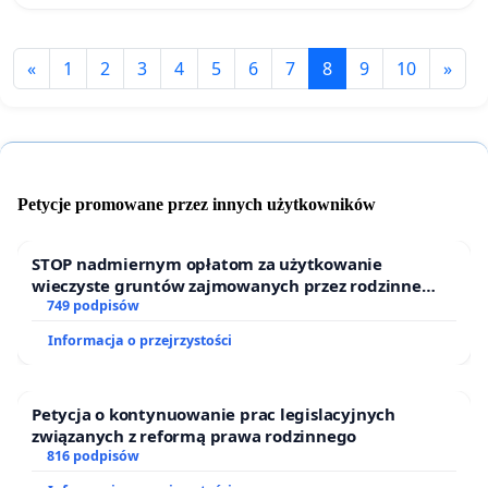
«
1
2
3
4
5
6
7
8
9
10
»
Petycje promowane przez innych użytkowników
STOP nadmiernym opłatom za użytkowanie
wieczyste gruntów zajmowanych przez rodzinne
ogrody działkowe.
749 podpisów
Informacja o przejrzystości
Petycja o kontynuowanie prac legislacyjnych
związanych z reformą prawa rodzinnego
816 podpisów