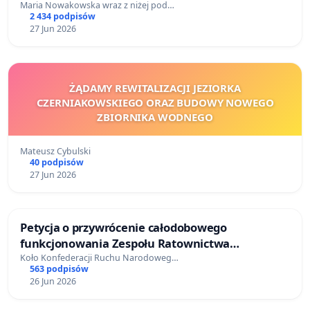
Maria Nowakowska wraz z niżej pod…
2 434 podpisów
27 Jun 2026
ŻĄDAMY REWITALIZACJI JEZIORKA
CZERNIAKOWSKIEGO ORAZ BUDOWY NOWEGO
ZBIORNIKA WODNEGO
Mateusz Cybulski
40 podpisów
27 Jun 2026
Petycja o przywrócenie całodobowego
funkcjonowania Zespołu Ratownictwa
Medycznego w Jednorożcu.
Koło Konfederacji Ruchu Narodoweg…
563 podpisów
26 Jun 2026