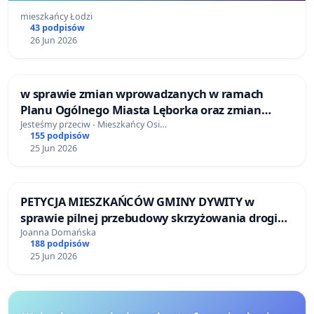
mieszkańcy Łodzi
43 podpisów
26 Jun 2026
w sprawie zmian wprowadzanych w ramach
Planu Ogólnego Miasta Lęborka oraz zmian
Miejscowego Planu Zagospodarowania
Jesteśmy przeciw - Mieszkańcy Osi…
155 podpisów
Przestrzennego na Osiedlu Lębork Zachów
25 Jun 2026
PETYCJA MIESZKAŃCÓW GMINY DYWITY w
sprawie pilnej przebudowy skrzyżowania drogi
krajowej nr 51 z ulicami Spółdzielczą i
Joanna Domańska
188 podpisów
Ługwałdzką w Dywitach poprzez budowę ronda
25 Jun 2026
lub instalację sygnalizacji świetlnej