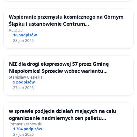
Wspieranie przemysłu kosmicznego na Górnym
Śląsku i ustanowienie Centrum
Technologicznego ESA
REGIOS
18 podpisów
28 Jun 2026
NIE dla drogi ekspresowej S7 przez Gminę
Niepołomice! Sprzeciw wobec wariantu
wschodniego.
Stanisław Ciesielka
9 podpisów
27 Jun 2026
w sprawie podjęcia działań mających na celu
ograniczenie nadmiernych cen pelletu
drzewnego
Tomasz Żernowski
1 304 podpisów
27 Jun 2026