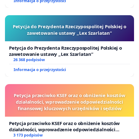
Informacja o przejrzystości
Petycja do Prezydenta Rzeczypospolitej Polskiej o
zawetowanie ustawy „Lex Szarlatan”
Petycja do Prezydenta Rzeczypospolitej Polskiej o
zawetowanie ustawy „Lex Szarlatan”
26 368 podpisów
Informacja o przejrzystości
Petycja przeciwko KSEF oraz o obniżenie kosztów
działalności, wprowadzenie odpowiedzialności
finansowej kluczowych urzędników i sędziów
Petycja przeciwko KSEF oraz o obniżenie kosztów
działalności, wprowadzenie odpowiedzialności
finansowej kluczowych urzędników i sędziów
3 173 podpisów