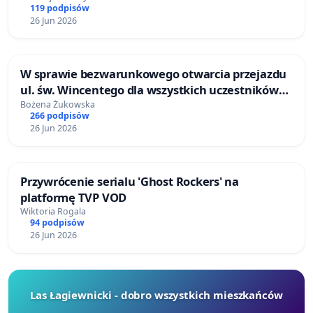
119 podpisów
26 Jun 2026
W sprawie bezwarunkowego otwarcia przejazdu
ul. św. Wincentego dla wszystkich uczestników
ruchu drogowego 7 dni w tygodniu 24h na dobę
Bożena Żukowska
266 podpisów
26 Jun 2026
Przywrócenie serialu 'Ghost Rockers' na
platformę TVP VOD
Wiktoria Rogala
94 podpisów
26 Jun 2026
Las Łagiewnicki - dobro wszystkich mieszkańców