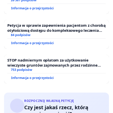
26 381 podpisów
Informacja o przejrzystości
Petycja w sprawie zapewnienia pacjentom z chorobą
otyłościową dostępu do kompleksowego leczenia
oraz programów profilaktycznych.
84 podpisów
Informacja o przejrzystości
STOP nadmiernym opłatom za użytkowanie
wieczyste gruntów zajmowanych przez rodzinne
ogrody działkowe.
753 podpisów
Informacja o przejrzystości
ROZPOCZNIJ WŁASNĄ PETYCJĘ
Czy jest jakaś rzecz, którą