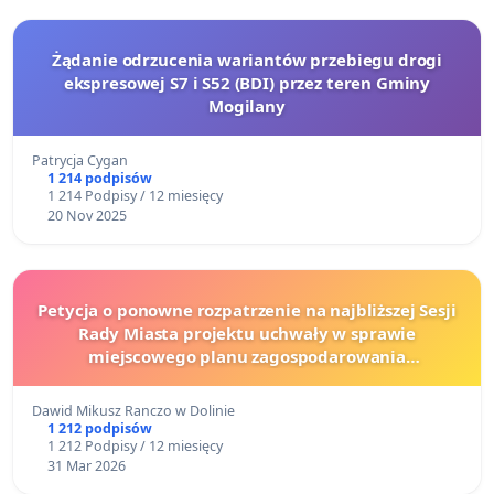
Żądanie odrzucenia wariantów przebiegu drogi
ekspresowej S7 i S52 (BDI) przez teren Gminy
Mogilany
Patrycja Cygan
1 214 podpisów
1 214 Podpisy / 12 miesięcy
20 Nov 2025
Petycja o ponowne rozpatrzenie na najbliższej Sesji
Rady Miasta projektu uchwały w sprawie
miejscowego planu zagospodarowania
przestrzennego Piekary Śląskie dla terenów
położonych w rejonie Szybowej
Dawid Mikusz Ranczo w Dolinie
1 212 podpisów
1 212 Podpisy / 12 miesięcy
31 Mar 2026