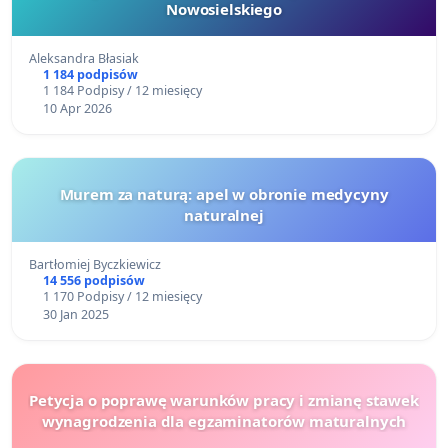
Nowosielskiego
Aleksandra Błasiak
1 184 podpisów
1 184 Podpisy / 12 miesięcy
10 Apr 2026
Murem za naturą: apel w obronie medycyny
naturalnej
Bartłomiej Byczkiewicz
14 556 podpisów
1 170 Podpisy / 12 miesięcy
30 Jan 2025
Petycja o poprawę warunków pracy i zmianę stawek
wynagrodzenia dla egzaminatorów maturalnych