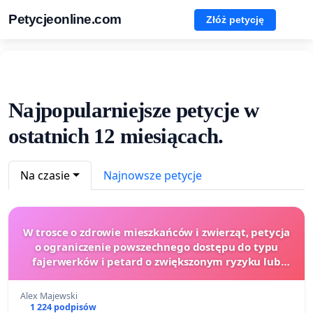
Petycjeonline.com
Złóż petycję
Najpopularniejsze petycje w
ostatnich 12 miesiącach.
Na czasie
Najnowsze petycje
W trosce o zdrowie mieszkańców i zwierząt, petycja
o ograniczenie powszechnego dostępu do typu
fajerwerków i petard o zwiększonym ryzyku lub
generujących bardzo wysoki huk.
Alex Majewski
1 224 podpisów