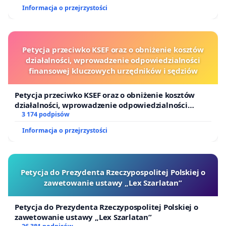
Informacja o przejrzystości
Petycja przeciwko KSEF oraz o obniżenie kosztów
działalności, wprowadzenie odpowiedzialności
finansowej kluczowych urzędników i sędziów
Petycja przeciwko KSEF oraz o obniżenie kosztów
działalności, wprowadzenie odpowiedzialności
finansowej kluczowych urzędników i sędziów
3 174 podpisów
Informacja o przejrzystości
Petycja do Prezydenta Rzeczypospolitej Polskiej o
zawetowanie ustawy „Lex Szarlatan”
Petycja do Prezydenta Rzeczypospolitej Polskiej o
zawetowanie ustawy „Lex Szarlatan”