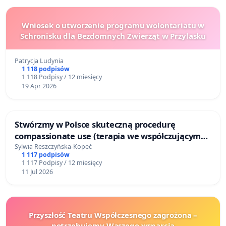
Wniosek o utworzenie programu wolontariatu w
Schronisku dla Bezdomnych Zwierząt w Przylasku
Patrycja Ludynia
1 118 podpisów
1 118 Podpisy / 12 miesięcy
19 Apr 2026
Stwórzmy w Polsce skuteczną procedurę
compassionate use (terapia we współczującym
użyciu ) dla pacjentów z chorobami rzadkimi i
Sylwia Reszczyńska-Kopeć
1 117 podpisów
ultrarzadkimi
1 117 Podpisy / 12 miesięcy
11 Jul 2026
Przyszłość Teatru Współczesnego zagrożona –
potrzebujemy Waszego wsparcia