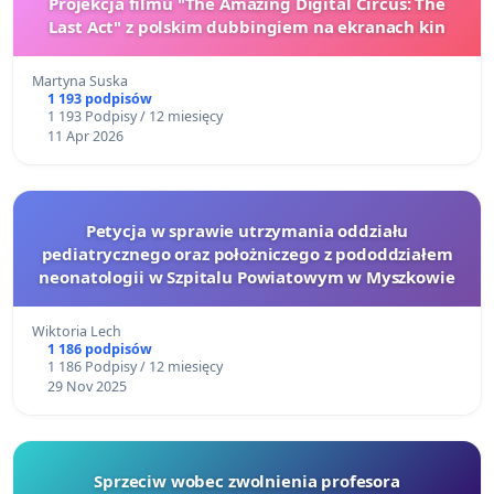
Projekcja filmu "The Amazing Digital Circus: The
Last Act" z polskim dubbingiem na ekranach kin
Martyna Suska
1 193 podpisów
1 193 Podpisy / 12 miesięcy
11 Apr 2026
Petycja w sprawie utrzymania oddziału
pediatrycznego oraz położniczego z pododdziałem
neonatologii w Szpitalu Powiatowym w Myszkowie
Wiktoria Lech
1 186 podpisów
1 186 Podpisy / 12 miesięcy
29 Nov 2025
Sprzeciw wobec zwolnienia profesora