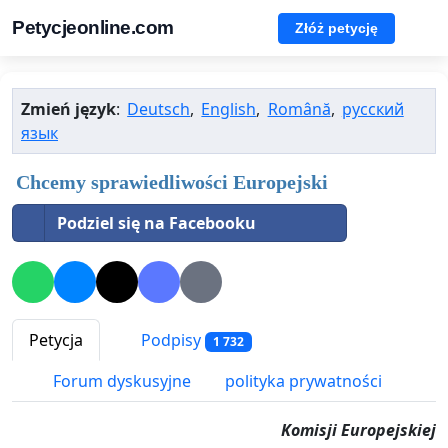
Petycjeonline.com
Złóż petycję
Zmień język
:
Deutsch
,
English
,
Română
,
русский
язык
Chcemy sprawiedliwości Europejski
Podziel się na Facebooku
Petycja
Podpisy
1 732
Forum dyskusyjne
polityka prywatności
Komisji Europejskiej