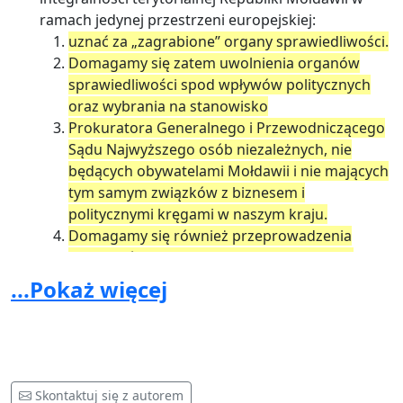
ramach jedynej przestrzeni europejskiej:
uznać za „zagrabione” organy sprawiedliwości.
Domagamy się zatem uwolnienia organów
sprawiedliwości spod wpływów politycznych
oraz wybrania na stanowisko
Prokuratora Generalnego i Przewodniczącego
Sądu Najwyższego osób niezależnych, nie
będących obywatelami Mołdawii i nie mających
tym samym związków z biznesem i
politycznymi kręgami w naszym kraju.
Domagamy się również przeprowadzenia
jawnych śledztw w sprawach prywatyzacji
przedsiębiorstw państwowych w latach 2001-
...Pokaż więcej
2015.
A także pilnego przyjęcia ustawy lustracyjnej.
Zgodnie z ustawą #190 z 19 lipca 1994 o Składaniu
Petycji domagamy się w terminie prawem
Skontaktuj się z autorem
ustanowionym powiadomić nas o podjętych