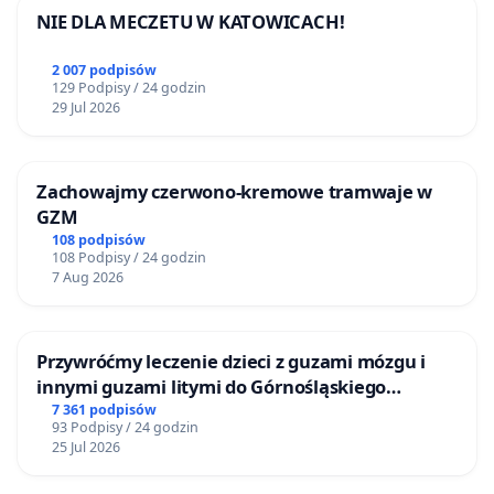
NIE DLA MECZETU W KATOWICACH!
2 007 podpisów
129 Podpisy / 24 godzin
29 Jul 2026
Zachowajmy czerwono-kremowe tramwaje w
GZM
108 podpisów
108 Podpisy / 24 godzin
7 Aug 2026
Przywróćmy leczenie dzieci z guzami mózgu i
innymi guzami litymi do Górnośląskiego
Centrum Zdrowia Dziecka w Katowicach
7 361 podpisów
93 Podpisy / 24 godzin
25 Jul 2026