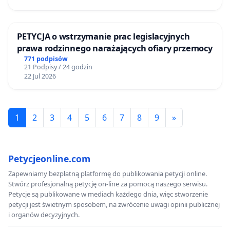
PETYCJA o wstrzymanie prac legislacyjnych
prawa rodzinnego narażających ofiary przemocy
771 podpisów
21 Podpisy / 24 godzin
22 Jul 2026
1
2
3
4
5
6
7
8
9
»
Petycjeonline.com
Zapewniamy bezpłatną platformę do publikowania petycji online.
Stwórz profesjonalną petycję on-line za pomocą naszego serwisu.
Petycje są publikowane w mediach każdego dnia, więc stworzenie
petycji jest świetnym sposobem, na zwrócenie uwagi opinii publicznej
i organów decyzyjnych.