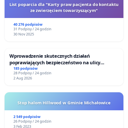
List poparcia dla "Karty praw pacjenta do kontaktu
ze zwierzęciem towarzyszącym"
40 276 podpisów
31 Podpisy / 24 godzin
30 Nov 2025
Wprowadzenie skutecznych działań
poprawiających bezpieczeństwo na ulicy
Żeromskiego w Otwocku
185 podpisów
28 Podpisy / 24 godzin
2 Aug 2026
Stop halom Hillwood w Gminie Michałowice
2 549 podpisów
26 Podpisy / 24 godzin
3 Feb 2023