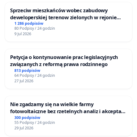
Sprzeciw mieszkańców wobec zabudowy
deweloperskiej terenow zielonych w rejonie
Bulwarów Straceńskich w Bielsku-Białej
1 286 podpisów
80 Podpisy / 24 godzin
9 Jul 2026
Petycja o kontynuowanie prac legislacyjnych
związanych z reformą prawa rodzinnego
813 podpisów
64 Podpisy / 24 godzin
27 Jul 2026
Nie zgadzamy się na wielkie farmy
fotowoltaiczne bez rzetelnych analiz i akceptacji
mieszkańców
300 podpisów
55 Podpisy / 24 godzin
29 Jul 2026