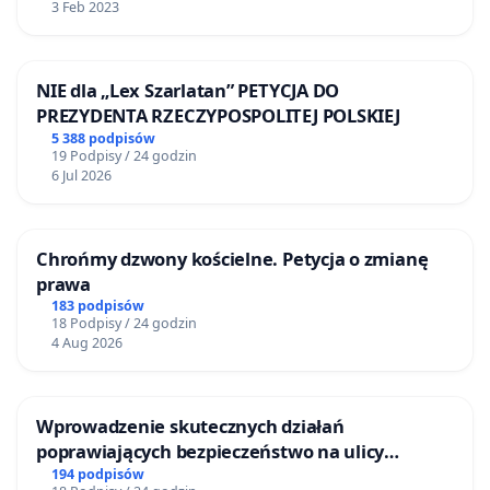
3 Feb 2023
NIE dla „Lex Szarlatan” PETYCJA DO
PREZYDENTA RZECZYPOSPOLITEJ POLSKIEJ
5 388 podpisów
19 Podpisy / 24 godzin
6 Jul 2026
Chrońmy dzwony kościelne. Petycja o zmianę
prawa
183 podpisów
18 Podpisy / 24 godzin
4 Aug 2026
Wprowadzenie skutecznych działań
poprawiających bezpieczeństwo na ulicy
Żeromskiego w Otwocku
194 podpisów