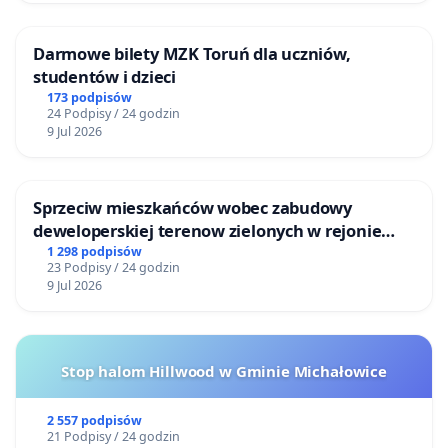
Darmowe bilety MZK Toruń dla uczniów,
studentów i dzieci
173 podpisów
24 Podpisy / 24 godzin
9 Jul 2026
Sprzeciw mieszkańców wobec zabudowy
deweloperskiej terenow zielonych w rejonie
Bulwarów Straceńskich w Bielsku-Białej
1 298 podpisów
23 Podpisy / 24 godzin
9 Jul 2026
Stop halom Hillwood w Gminie Michałowice
2 557 podpisów
21 Podpisy / 24 godzin