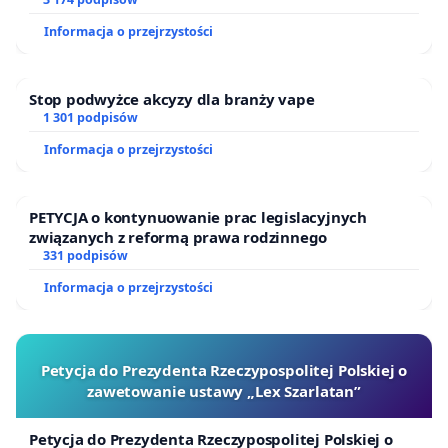
finansowej kluczowych urzędników i sędziów
Informacja o przejrzystości
Stop podwyżce akcyzy dla branży vape
1 301 podpisów
Informacja o przejrzystości
PETYCJA o kontynuowanie prac legislacyjnych
związanych z reformą prawa rodzinnego
331 podpisów
Informacja o przejrzystości
Petycja do Prezydenta Rzeczypospolitej Polskiej o
zawetowanie ustawy „Lex Szarlatan”
Petycja do Prezydenta Rzeczypospolitej Polskiej o