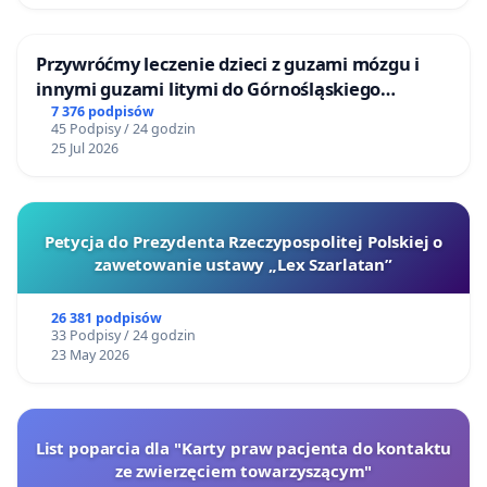
Przywróćmy leczenie dzieci z guzami mózgu i
innymi guzami litymi do Górnośląskiego
Centrum Zdrowia Dziecka w Katowicach
7 376 podpisów
45 Podpisy / 24 godzin
25 Jul 2026
Petycja do Prezydenta Rzeczypospolitej Polskiej o
zawetowanie ustawy „Lex Szarlatan”
26 381 podpisów
33 Podpisy / 24 godzin
23 May 2026
List poparcia dla "Karty praw pacjenta do kontaktu
ze zwierzęciem towarzyszącym"