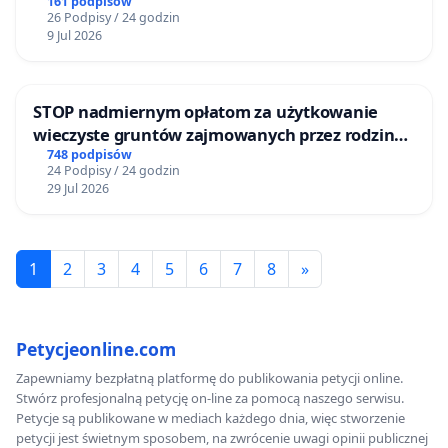
161 podpisów
26 Podpisy / 24 godzin
9 Jul 2026
STOP nadmiernym opłatom za użytkowanie
wieczyste gruntów zajmowanych przez rodzinne
ogrody działkowe.
748 podpisów
24 Podpisy / 24 godzin
29 Jul 2026
1
2
3
4
5
6
7
8
»
Petycjeonline.com
Zapewniamy bezpłatną platformę do publikowania petycji online.
Stwórz profesjonalną petycję on-line za pomocą naszego serwisu.
Petycje są publikowane w mediach każdego dnia, więc stworzenie
petycji jest świetnym sposobem, na zwrócenie uwagi opinii publicznej