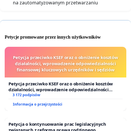
na zautomatyzowanym przetwarzaniu
Petycje promowane przez innych użytkowników
Petycja przeciwko KSEF oraz o obniżenie kosztów
działalności, wprowadzenie odpowiedzialności
finansowej kluczowych urzędników i sędziów
Petycja przeciwko KSEF oraz o obniżenie kosztów
działalności, wprowadzenie odpowiedzialności
finansowej kluczowych urzędników i sędziów
3 172 podpisów
Informacja o przejrzystości
Petycja o kontynuowanie prac legislacyjnych
związanych z reformą prawa rodzinnego