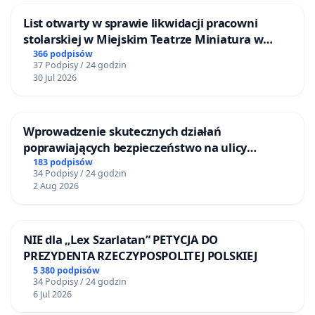
List otwarty w sprawie likwidacji pracowni
stolarskiej w Miejskim Teatrze Miniatura w
Gdańsku
366 podpisów
37 Podpisy / 24 godzin
30 Jul 2026
Wprowadzenie skutecznych działań
poprawiających bezpieczeństwo na ulicy
Żeromskiego w Otwocku
183 podpisów
34 Podpisy / 24 godzin
2 Aug 2026
NIE dla „Lex Szarlatan” PETYCJA DO
PREZYDENTA RZECZYPOSPOLITEJ POLSKIEJ
5 380 podpisów
34 Podpisy / 24 godzin
6 Jul 2026