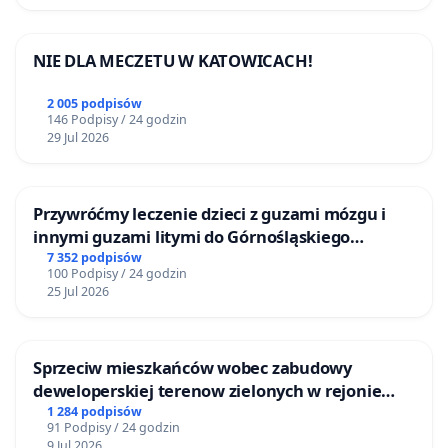
NIE DLA MECZETU W KATOWICACH!
2 005 podpisów
146 Podpisy / 24 godzin
29 Jul 2026
Przywróćmy leczenie dzieci z guzami mózgu i
innymi guzami litymi do Górnośląskiego
Centrum Zdrowia Dziecka w Katowicach
7 352 podpisów
100 Podpisy / 24 godzin
25 Jul 2026
Sprzeciw mieszkańców wobec zabudowy
deweloperskiej terenow zielonych w rejonie
Bulwarów Straceńskich w Bielsku-Białej
1 284 podpisów
91 Podpisy / 24 godzin
9 Jul 2026