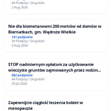
66 Podpisy / 24 godzin
2 Aug 2026
Nie dla biometanowni 200 metrów od domów w
Biernatkach, gm. Wądroże Wielkie
141 podpisów
59 Podpisy / 24 godzin
4 Aug 2026
STOP nadmiernym opłatom za użytkowanie
wieczyste gruntów zajmowanych przez rodzinne
ogrody działkowe.
682 podpisów
44 Podpisy / 24 godzin
29 Jul 2026
Zapewnijcie ciągłość leczenia kobiet w
menopauzie