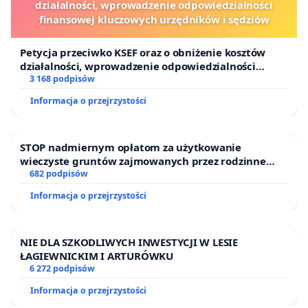
działalności, wprowadzenie odpowiedzialności
finansowej kluczowych urzędników i sędziów
Petycja przeciwko KSEF oraz o obniżenie kosztów
działalności, wprowadzenie odpowiedzialności
finansowej kluczowych urzędników i sędziów
3 168 podpisów
Informacja o przejrzystości
STOP nadmiernym opłatom za użytkowanie
wieczyste gruntów zajmowanych przez rodzinne
ogrody działkowe.
682 podpisów
Informacja o przejrzystości
NIE DLA SZKODLIWYCH INWESTYCJI W LESIE
ŁAGIEWNICKIM I ARTURÓWKU
6 272 podpisów
Informacja o przejrzystości