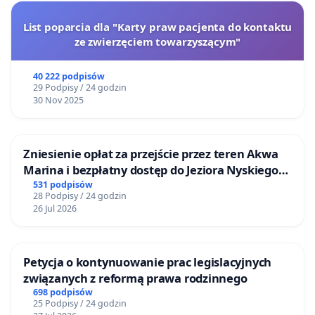
List poparcia dla "Karty praw pacjenta do kontaktu
ze zwierzęciem towarzyszącym"
40 222 podpisów
29 Podpisy / 24 godzin
30 Nov 2025
Zniesienie opłat za przejście przez teren Akwa
Marina i bezpłatny dostęp do Jeziora Nyskiego
dla mieszkańców Gminy Nysa
531 podpisów
28 Podpisy / 24 godzin
26 Jul 2026
Petycja o kontynuowanie prac legislacyjnych
związanych z reformą prawa rodzinnego
698 podpisów
25 Podpisy / 24 godzin