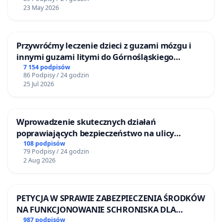
23 May 2026
Przywróćmy leczenie dzieci z guzami mózgu i
innymi guzami litymi do Górnośląskiego
Centrum Zdrowia Dziecka w Katowicach
7 154 podpisów
86 Podpisy / 24 godzin
25 Jul 2026
Wprowadzenie skutecznych działań
poprawiających bezpieczeństwo na ulicy
Żeromskiego w Otwocku
108 podpisów
79 Podpisy / 24 godzin
2 Aug 2026
PETYCJA W SPRAWIE ZABEZPIECZENIA ŚRODKÓW
NA FUNKCJONOWANIE SCHRONISKA DLA
BEZDOMNYCH ZWIERZĄT W SKARYSZEWIE
987 podpisów