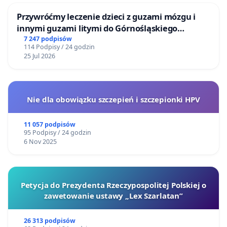
Przywróćmy leczenie dzieci z guzami mózgu i
innymi guzami litymi do Górnośląskiego
Centrum Zdrowia Dziecka w Katowicach
7 247 podpisów
114 Podpisy / 24 godzin
25 Jul 2026
Nie dla obowiązku szczepień i szczepionki HPV
11 057 podpisów
95 Podpisy / 24 godzin
6 Nov 2025
Petycja do Prezydenta Rzeczypospolitej Polskiej o
zawetowanie ustawy „Lex Szarlatan”
26 313 podpisów