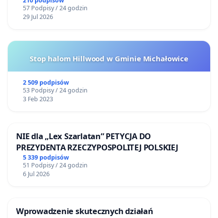
mieszkańców
210 podpisów
57 Podpisy / 24 godzin
29 Jul 2026
Stop halom Hillwood w Gminie Michałowice
2 509 podpisów
53 Podpisy / 24 godzin
3 Feb 2023
NIE dla „Lex Szarlatan” PETYCJA DO
PREZYDENTA RZECZYPOSPOLITEJ POLSKIEJ
5 339 podpisów
51 Podpisy / 24 godzin
6 Jul 2026
Wprowadzenie skutecznych działań