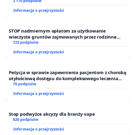
finansowej kluczowych urzędników i sędziów
3 170 podpisów
Informacja o przejrzystości
STOP nadmiernym opłatom za użytkowanie
wieczyste gruntów zajmowanych przez rodzinne
ogrody działkowe.
723 podpisów
Informacja o przejrzystości
Petycja w sprawie zapewnienia pacjentom z chorobą
otyłościową dostępu do kompleksowego leczenia
oraz programów profilaktycznych.
70 podpisów
Informacja o przejrzystości
Stop podwyżce akcyzy dla branży vape
826 podpisów
Informacja o przejrzystości