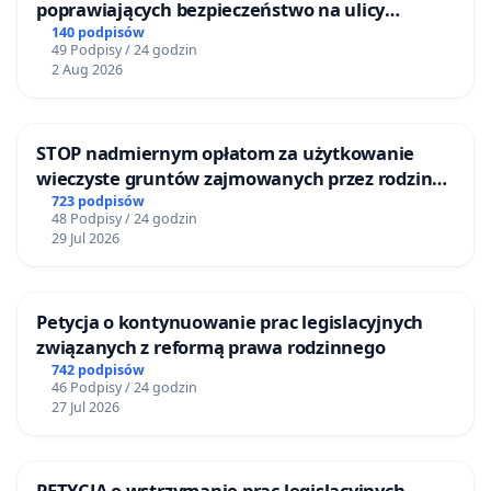
poprawiających bezpieczeństwo na ulicy
Żeromskiego w Otwocku
140 podpisów
49 Podpisy / 24 godzin
2 Aug 2026
STOP nadmiernym opłatom za użytkowanie
wieczyste gruntów zajmowanych przez rodzinne
ogrody działkowe.
723 podpisów
48 Podpisy / 24 godzin
29 Jul 2026
Petycja o kontynuowanie prac legislacyjnych
związanych z reformą prawa rodzinnego
742 podpisów
46 Podpisy / 24 godzin
27 Jul 2026
PETYCJA o wstrzymanie prac legislacyjnych