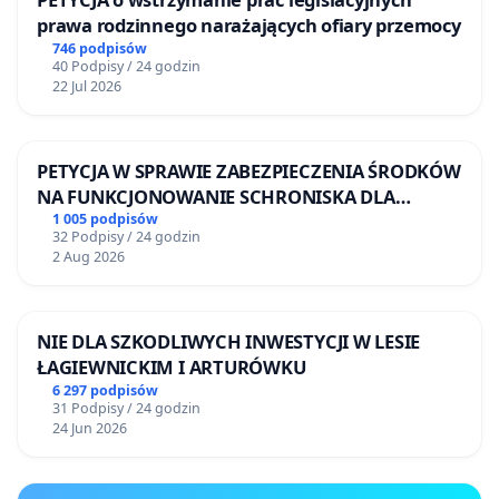
prawa rodzinnego narażających ofiary przemocy
746 podpisów
40 Podpisy / 24 godzin
22 Jul 2026
PETYCJA W SPRAWIE ZABEZPIECZENIA ŚRODKÓW
NA FUNKCJONOWANIE SCHRONISKA DLA
BEZDOMNYCH ZWIERZĄT W SKARYSZEWIE
1 005 podpisów
32 Podpisy / 24 godzin
2 Aug 2026
NIE DLA SZKODLIWYCH INWESTYCJI W LESIE
ŁAGIEWNICKIM I ARTURÓWKU
6 297 podpisów
31 Podpisy / 24 godzin
24 Jun 2026