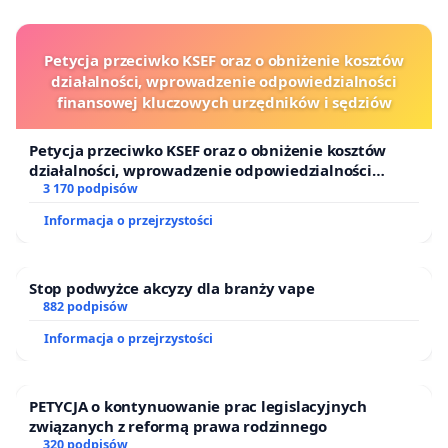
Petycja przeciwko KSEF oraz o obniżenie kosztów
działalności, wprowadzenie odpowiedzialności
finansowej kluczowych urzędników i sędziów
Petycja przeciwko KSEF oraz o obniżenie kosztów
działalności, wprowadzenie odpowiedzialności
finansowej kluczowych urzędników i sędziów
3 170 podpisów
Informacja o przejrzystości
Stop podwyżce akcyzy dla branży vape
882 podpisów
Informacja o przejrzystości
PETYCJA o kontynuowanie prac legislacyjnych
związanych z reformą prawa rodzinnego
320 podpisów