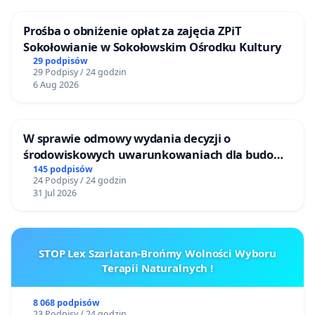
Prośba o obniżenie opłat za zajęcia ZPiT
Sokołowianie w Sokołowskim Ośrodku Kultury
29 podpisów
29 Podpisy / 24 godzin
6 Aug 2026
W sprawie odmowy wydania decyzji o
środowiskowych uwarunkowaniach dla budowy
zakładu wytwarzania biometanu „Krynki” w
145 podpisów
24 Podpisy / 24 godzin
Ostrowiu Południowym oraz ochrony
31 Jul 2026
mieszkańców i Puszczy Knyszyńskiej
STOP Lex Szarlatan-Brońmy Wolności Wyboru
Terapii Naturalnych !
8 068 podpisów
23 Podpisy / 24 godzin