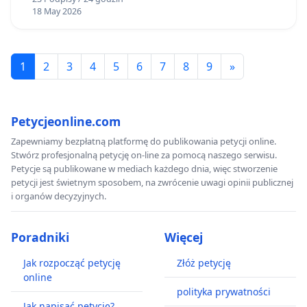
18 May 2026
1
2
3
4
5
6
7
8
9
»
Petycjeonline.com
Zapewniamy bezpłatną platformę do publikowania petycji online.
Stwórz profesjonalną petycję on-line za pomocą naszego serwisu.
Petycje są publikowane w mediach każdego dnia, więc stworzenie
petycji jest świetnym sposobem, na zwrócenie uwagi opinii publicznej
i organów decyzyjnych.
Poradniki
Więcej
Jak rozpocząć petycję
Złóż petycję
online
polityka prywatności
Jak napisać petycję?