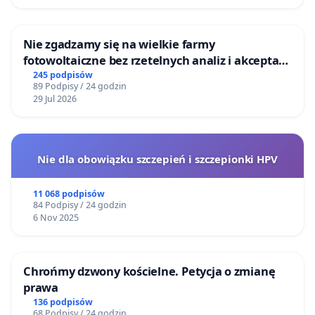
Nie zgadzamy się na wielkie farmy
fotowoltaiczne bez rzetelnych analiz i akceptacji
mieszkańców
245 podpisów
89 Podpisy / 24 godzin
29 Jul 2026
Nie dla obowiązku szczepień i szczepionki HPV
11 068 podpisów
84 Podpisy / 24 godzin
6 Nov 2025
Chrońmy dzwony kościelne. Petycja o zmianę
prawa
136 podpisów
68 Podpisy / 24 godzin