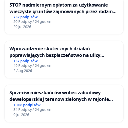
STOP nadmiernym opłatom za użytkowanie
wieczyste gruntów zajmowanych przez rodzinne
ogrody działkowe.
732 podpisów
50 Podpisy / 24 godzin
29 Jul 2026
Wprowadzenie skutecznych działań
poprawiających bezpieczeństwo na ulicy
Żeromskiego w Otwocku
157 podpisów
49 Podpisy / 24 godzin
2 Aug 2026
Sprzeciw mieszkańców wobec zabudowy
deweloperskiej terenow zielonych w rejonie
Bulwarów Straceńskich w Bielsku-Białej
1 208 podpisów
34 Podpisy / 24 godzin
9 Jul 2026