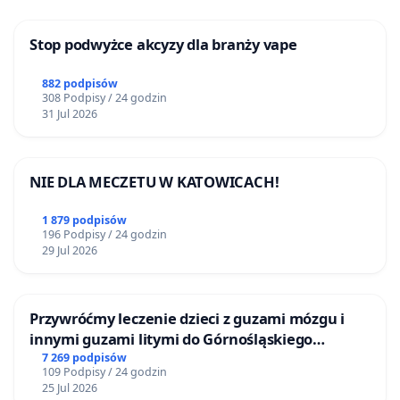
Stop podwyżce akcyzy dla branży vape
882 podpisów
308 Podpisy / 24 godzin
31 Jul 2026
NIE DLA MECZETU W KATOWICACH!
1 879 podpisów
196 Podpisy / 24 godzin
29 Jul 2026
Przywróćmy leczenie dzieci z guzami mózgu i
innymi guzami litymi do Górnośląskiego
Centrum Zdrowia Dziecka w Katowicach
7 269 podpisów
109 Podpisy / 24 godzin
25 Jul 2026