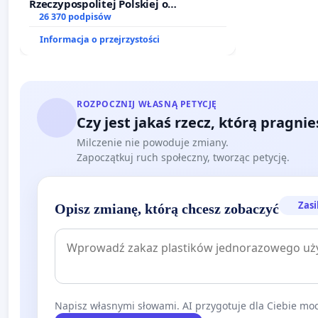
Rzeczypospolitej Polskiej o
zawetowanie ustawy „Lex Szarlatan”
26 370 podpisów
Informacja o przejrzystości
ROZPOCZNIJ WŁASNĄ PETYCJĘ
Czy jest jakaś rzecz, którą pragni
Milczenie nie powoduje zmiany.
Zapoczątkuj ruch społeczny, tworząc petycję.
Zasi
Opisz zmianę, którą chcesz zobaczyć
Napisz własnymi słowami. AI przygotuje dla Ciebie moc