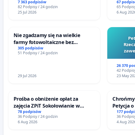
litymi do Górnośląskiego
7 363 podpisów
67 podpi
82 Podpisy / 24 godzin
65 Podpisy
Centrum Zdrowia Dziecka w
25 Jul 2026
6 Aug 202
Katowicach
Nie zgadzamy się na wielkie
Pe
farmy fotowoltaiczne bez
Rzecz
rzetelnych analiz i akceptacji
305 podpisów
zawe
51 Podpisy / 24 godzin
mieszkańców
26 370 po
42 Podpisy
29 Jul 2026
23 May 20
Prośba o obniżenie opłat za
Chrońmy 
zajęcia ZPiT Sokołowianie w
Petycja 
Sokołowskim Ośrodku Kultury
78 podpisów
177 podp
36 Podpisy / 24 godzin
36 Podpisy
6 Aug 2026
4 Aug 202