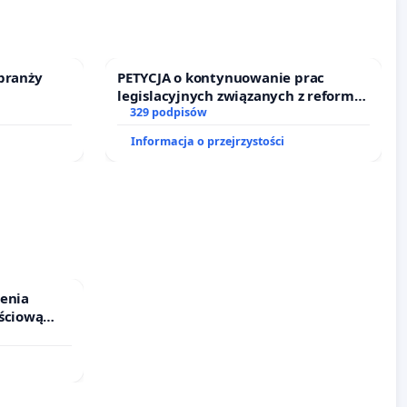
branży
PETYCJA o kontynuowanie prac
legislacyjnych związanych z reformą
prawa rodzinnego
329 podpisów
Informacja o przejrzystości
ienia
ściową
 leczenia
cznych.