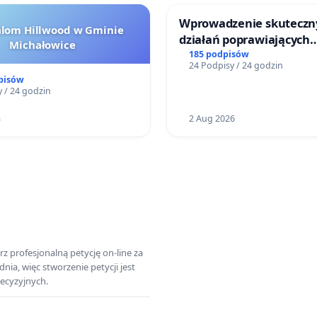
Wprowadzenie skuteczn
alom Hillwood w Gminie
działań poprawiających
Michałowice
bezpieczeństwo na ulicy
185 podpisów
24 Podpisy / 24 godzin
Żeromskiego w Otwock
pisów
 / 24 godzin
3
2 Aug 2026
z profesjonalną petycję on-line za
a, więc stworzenie petycji jest
ecyzyjnych.