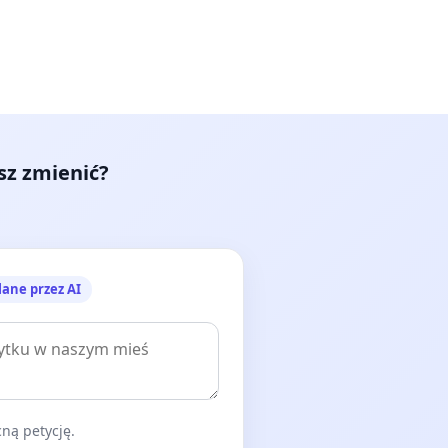
esz zmienić?
lane przez AI
ną petycję.