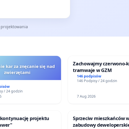
 projektowania
Zachowajmy czerwono-
ie kar za znęcanie się nad
tramwaje w GZM
zwierzętami
146 podpisów
146 Podpisy / 24 godzin
pisów
y / 24 godzin
6
7 Aug 2026
 kontynuację projektu
Sprzeciw mieszkańców 
awer"
zabudowy deweloperski