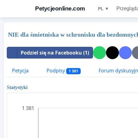
Petycjeonline.com
Przegląda
PL ▼
NIE dla śmietniska w schronisku dla bezdomnyc
Podziel się na Facebooku (1)
Petycja
Podpisy
Forum dyskusyj
1 381
Statystyki
1 381