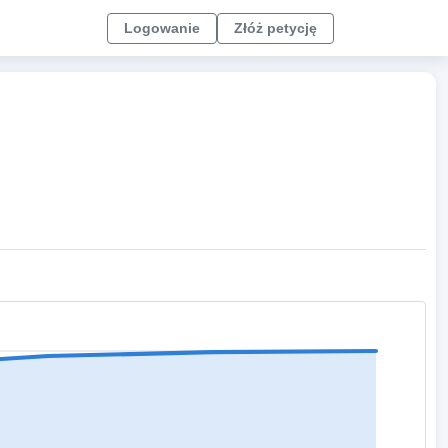
Logowanie
Złóż petycję