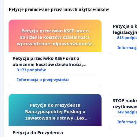
Petycje promowane przez innych użytkowników
Petycja o
Petycja przeciwko KSEF oraz o
legislacyj
obniżenie kosztów działalności,
prawa rod
816 podpi
wprowadzenie odpowiedzialności
Informacja
finansowej kluczowych urzędników i
sędziów
Petycja przeciwko KSEF oraz o
obniżenie kosztów działalności,
wprowadzenie odpowiedzialności
3 173 podpisów
finansowej kluczowych urzędników i
Informacja o przejrzystości
sędziów
STOP nadm
Petycja do Prezydenta
użytkowan
Rzeczypospolitej Polskiej o
zajmowany
749 podpi
zawetowanie ustawy „Lex
działkowe.
Informacja
Szarlatan”
Petycja do Prezydenta