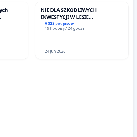
ych
NIE DLA SZKODLIWYCH
INWESTYCJI W LESIE
ŁAGIEWNICKIM I ARTURÓWKU
6 323 podpisów
19 Podpisy / 24 godzin
u
24 Jun 2026