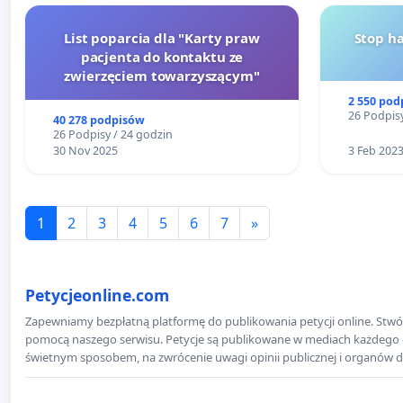
List poparcia dla "Karty praw
Stop h
pacjenta do kontaktu ze
zwierzęciem towarzyszącym"
2 550 pod
26 Podpisy
40 278 podpisów
26 Podpisy / 24 godzin
30 Nov 2025
3 Feb 202
1
2
3
4
5
6
7
»
Petycjeonline.com
Zapewniamy bezpłatną platformę do publikowania petycji online. Stwór
pomocą naszego serwisu. Petycje są publikowane w mediach każdego dni
świetnym sposobem, na zwrócenie uwagi opinii publicznej i organów d