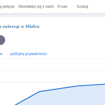
j petycje
Skontaktuj się z nami
O nas
Szukaj
h zwierząt w Mielcu
ne
polityka prywatności