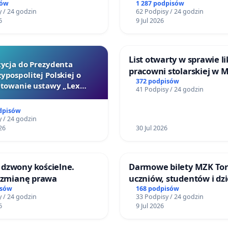
terenow zielonych w rej
sów
1 287 podpisów
 / 24 godzin
62 Podpisy / 24 godzin
Bulwarów Straceńskich w
6
9 Jul 2026
Białej
List otwarty w sprawie li
tycja do Prezydenta
pracowni stolarskiej w 
ypospolitej Polskiej o
Teatrze Miniatura w Gd
372 podpisów
towanie ustawy „Lex
41 Podpisy / 24 godzin
Szarlatan”
dpisów
 / 24 godzin
26
30 Jul 2026
dzwony kościelne.
Darmowe bilety MZK Tor
o zmianę prawa
uczniów, studentów i dzi
isów
168 podpisów
 / 24 godzin
33 Podpisy / 24 godzin
6
9 Jul 2026