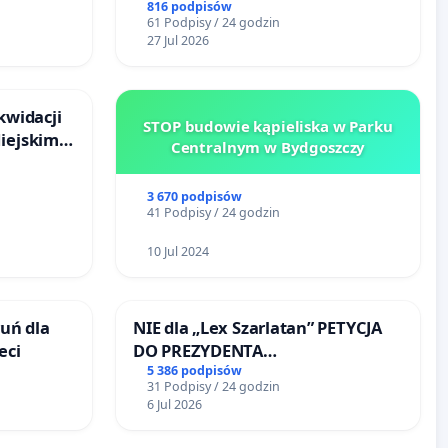
onie
reformą prawa rodzinnego
816 podpisów
61 Podpisy / 24 godzin
 Bielsku-
27 Jul 2026
kwidacji
STOP budowie kąpieliska w Parku
Miejskim
Centralnym w Bydgoszczy
ańsku
3 670 podpisów
41 Podpisy / 24 godzin
10 Jul 2024
uń dla
NIE dla „Lex Szarlatan” PETYCJA
eci
DO PREZYDENTA
RZECZYPOSPOLITEJ POLSKIEJ
5 386 podpisów
31 Podpisy / 24 godzin
6 Jul 2026