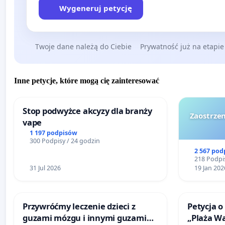
Wygeneruj petycję
Twoje dane należą do Ciebie
Prywatność już na etapie
Inne petycje, które mogą cię zainteresować
Stop podwyżce akcyzy dla branży
Zaostrzen
vape
1 197 podpisów
300 Podpisy / 24 godzin
2 567 pod
218 Podpis
31 Jul 2026
19 Jan 202
Przywróćmy leczenie dzieci z
Petycja o
guzami mózgu i innymi guzami
„Plaża W