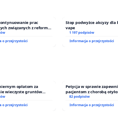
 kontynuowanie prac
Stop podwyżce akcyzy dla 
nych związanych z reformą
vape
zinnego
sów
1 197 podpisów
 o przejrzystości
Informacja o przejrzystości
iernym opłatom za
Petycja w sprawie zapewn
ie wieczyste gruntów
pacjentom z chorobą otyło
ch przez rodzinne ogrody
sów
dostępu do kompleksowego
82 podpisów
oraz programów profilakty
 o przejrzystości
Informacja o przejrzystości