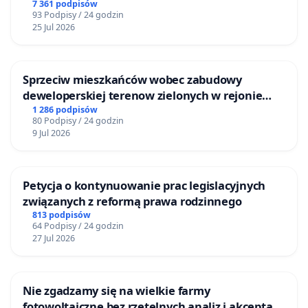
Centrum Zdrowia Dziecka w Katowicach
7 361 podpisów
93 Podpisy / 24 godzin
25 Jul 2026
Sprzeciw mieszkańców wobec zabudowy
deweloperskiej terenow zielonych w rejonie
Bulwarów Straceńskich w Bielsku-Białej
1 286 podpisów
80 Podpisy / 24 godzin
9 Jul 2026
Petycja o kontynuowanie prac legislacyjnych
związanych z reformą prawa rodzinnego
813 podpisów
64 Podpisy / 24 godzin
27 Jul 2026
Nie zgadzamy się na wielkie farmy
fotowoltaiczne bez rzetelnych analiz i akceptacji