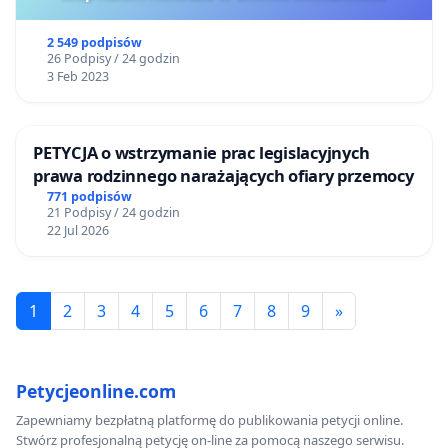
2 549 podpisów
26 Podpisy / 24 godzin
3 Feb 2023
PETYCJA o wstrzymanie prac legislacyjnych
prawa rodzinnego narażających ofiary przemocy
771 podpisów
21 Podpisy / 24 godzin
22 Jul 2026
1
2
3
4
5
6
7
8
9
»
Petycjeonline.com
Zapewniamy bezpłatną platformę do publikowania petycji online.
Stwórz profesjonalną petycję on-line za pomocą naszego serwisu.