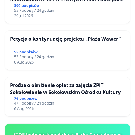
mieszkańców
300 podpisów
55 Podpisy / 24 godzin
29 Jul 2026
Petycja o kontynuację projektu „Plaża Wawer"
55 podpisów
53 Podpisy / 24 godzin
6 Aug 2026
Prośba o obniżenie opłat za zajęcia ZPiT
Sokołowianie w Sokołowskim Ośrodku Kultury
76 podpisów
47 Podpisy / 24 godzin
6 Aug 2026
STOP budowie kąpieliska w Parku Centralnym w