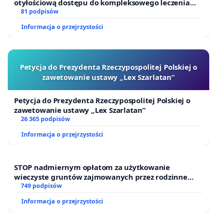
otyłościową dostępu do kompleksowego leczenia
oraz programów profilaktycznych.
81 podpisów
Informacja o przejrzystości
Petycja do Prezydenta Rzeczypospolitej Polskiej o
zawetowanie ustawy „Lex Szarlatan”
Petycja do Prezydenta Rzeczypospolitej Polskiej o
zawetowanie ustawy „Lex Szarlatan”
26 365 podpisów
Informacja o przejrzystości
STOP nadmiernym opłatom za użytkowanie
wieczyste gruntów zajmowanych przez rodzinne
ogrody działkowe.
749 podpisów
Informacja o przejrzystości