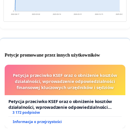
0
2022-08-17
2023-03-02
2023-09-16
2024-03-31
2024-10-15
2025-04-30
Petycje promowane przez innych użytkowników
Petycja przeciwko KSEF oraz o obniżenie kosztów
działalności, wprowadzenie odpowiedzialności
finansowej kluczowych urzędników i sędziów
Petycja przeciwko KSEF oraz o obniżenie kosztów
działalności, wprowadzenie odpowiedzialności
finansowej kluczowych urzędników i sędziów
3 172 podpisów
Informacja o przejrzystości