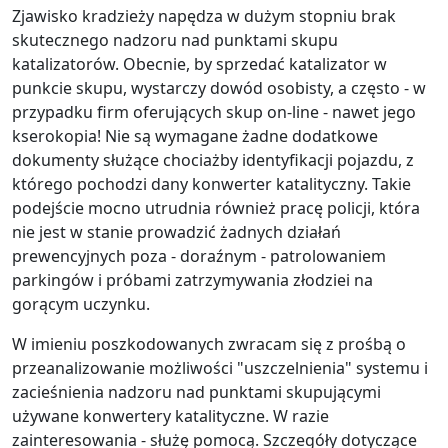
Zjawisko kradzieży napędza w dużym stopniu brak
skutecznego nadzoru nad punktami skupu
katalizatorów. Obecnie, by sprzedać katalizator w
punkcie skupu, wystarczy dowód osobisty, a często - w
przypadku firm oferujących skup on-line - nawet jego
kserokopia! Nie są wymagane żadne dodatkowe
dokumenty służące chociażby identyfikacji pojazdu, z
którego pochodzi dany konwerter katalityczny. Takie
podejście mocno utrudnia również pracę policji, która
nie jest w stanie prowadzić żadnych działań
prewencyjnych poza - doraźnym - patrolowaniem
parkingów i próbami zatrzymywania złodziei na
gorącym uczynku.
W imieniu poszkodowanych zwracam się z prośbą o
przeanalizowanie możliwości "uszczelnienia" systemu i
zacieśnienia nadzoru nad punktami skupującymi
używane konwertery katalityczne. W razie
zainteresowania - służę pomocą. Szczegóły dotyczące