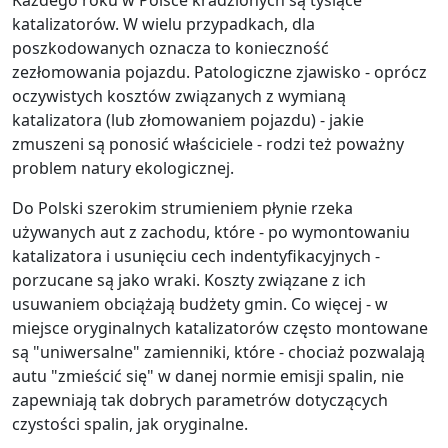
Każdego roku w Polsce kradzionych są tysiące
katalizatorów. W wielu przypadkach, dla
poszkodowanych oznacza to konieczność
zezłomowania pojazdu. Patologiczne zjawisko - oprócz
oczywistych kosztów związanych z wymianą
katalizatora (lub złomowaniem pojazdu) - jakie
zmuszeni są ponosić właściciele - rodzi też poważny
problem natury ekologicznej.
Do Polski szerokim strumieniem płynie rzeka
używanych aut z zachodu, które - po wymontowaniu
katalizatora i usunięciu cech indentyfikacyjnych -
porzucane są jako wraki. Koszty związane z ich
usuwaniem obciążają budżety gmin. Co więcej - w
miejsce oryginalnych katalizatorów często montowane
są "uniwersalne" zamienniki, które - chociaż pozwalają
autu "zmieścić się" w danej normie emisji spalin, nie
zapewniają tak dobrych parametrów dotyczących
czystości spalin, jak oryginalne.