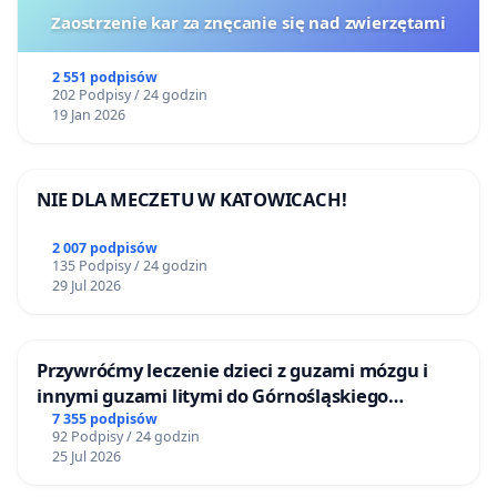
Zaostrzenie kar za znęcanie się nad zwierzętami
2 551 podpisów
202 Podpisy / 24 godzin
19 Jan 2026
NIE DLA MECZETU W KATOWICACH!
2 007 podpisów
135 Podpisy / 24 godzin
29 Jul 2026
Przywróćmy leczenie dzieci z guzami mózgu i
innymi guzami litymi do Górnośląskiego
Centrum Zdrowia Dziecka w Katowicach
7 355 podpisów
92 Podpisy / 24 godzin
25 Jul 2026