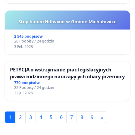
Stop halom Hillwood w Gminie Michałowice
2 545 podpisów
28 Podpisy / 24 godzin
3 Feb 2023
PETYCJA o wstrzymanie prac legislacyjnych
prawa rodzinnego narażających ofiary przemocy
770 podpisów
22 Podpisy / 24 godzin
22 Jul 2026
1
2
3
4
5
6
7
8
9
»