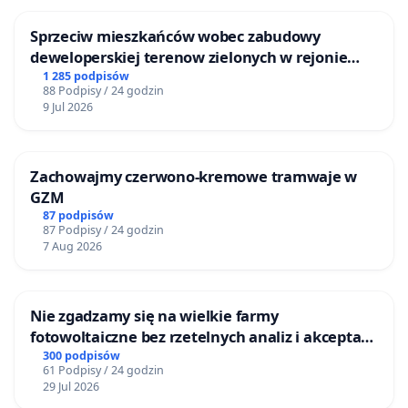
Sprzeciw mieszkańców wobec zabudowy
deweloperskiej terenow zielonych w rejonie
Bulwarów Straceńskich w Bielsku-Białej
1 285 podpisów
88 Podpisy / 24 godzin
9 Jul 2026
Zachowajmy czerwono-kremowe tramwaje w
GZM
87 podpisów
87 Podpisy / 24 godzin
7 Aug 2026
Nie zgadzamy się na wielkie farmy
fotowoltaiczne bez rzetelnych analiz i akceptacji
mieszkańców
300 podpisów
61 Podpisy / 24 godzin
29 Jul 2026