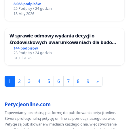
8 068 podpisów
25 Podpisy / 24 godzin
18 May 2026
W sprawie odmowy wydania decyzji o
środowiskowych uwarunkowaniach dla budowy
zakładu wytwarzania biometanu „Krynki” w
144 podpisów
23 Podpisy / 24 godzin
Ostrowiu Południowym oraz ochrony
31 Jul 2026
mieszkańców i Puszczy Knyszyńskiej
1
2
3
4
5
6
7
8
9
»
Petycjeonline.com
Zapewniamy bezpłatną platformę do publikowania petycji online.
Stwórz profesjonalną petycję on-line za pomocą naszego serwisu.
Petycje są publikowane w mediach każdego dnia, więc stworzenie