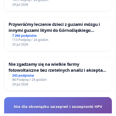
29 Jul 2026
Przywróćmy leczenie dzieci z guzami mózgu i
innymi guzami litymi do Górnośląskiego
Centrum Zdrowia Dziecka w Katowicach
7 266 podpisów
113 Podpisy / 24 godzin
25 Jul 2026
Nie zgadzamy się na wielkie farmy
fotowoltaiczne bez rzetelnych analiz i akceptacji
mieszkańców
243 podpisów
88 Podpisy / 24 godzin
29 Jul 2026
Nie dla obowiązku szczepień i szczepionki HPV