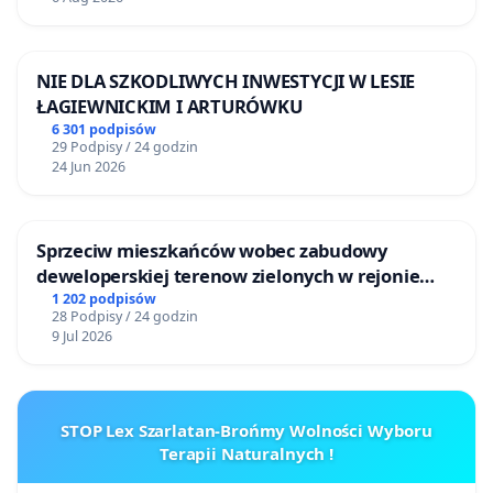
NIE DLA SZKODLIWYCH INWESTYCJI W LESIE
ŁAGIEWNICKIM I ARTURÓWKU
6 301 podpisów
29 Podpisy / 24 godzin
24 Jun 2026
Sprzeciw mieszkańców wobec zabudowy
deweloperskiej terenow zielonych w rejonie
Bulwarów Straceńskich w Bielsku-Białej
1 202 podpisów
28 Podpisy / 24 godzin
9 Jul 2026
STOP Lex Szarlatan-Brońmy Wolności Wyboru
Terapii Naturalnych !