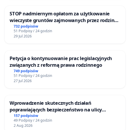
STOP nadmiernym opłatom za użytkowanie
wieczyste gruntów zajmowanych przez rodzinne
ogrody działkowe.
732 podpisów
51 Podpisy / 24 godzin
29 Jul 2026
Petycja o kontynuowanie prac legislacyjnych
związanych z reformą prawa rodzinnego
749 podpisów
51 Podpisy / 24 godzin
27 Jul 2026
Wprowadzenie skutecznych działań
poprawiających bezpieczeństwo na ulicy
Żeromskiego w Otwocku
157 podpisów
49 Podpisy / 24 godzin
2 Aug 2026