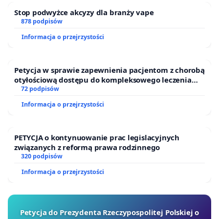
okienne), czy też innych form architektonicznych
Stop podwyżce akcyzy dla branży vape
(np. rzeźby, tablice reklamowe itp.).
878 podpisów
Informacja o przejrzystości
Opinia prawna
Petycja w sprawie zapewnienia pacjentom z chorobą
otyłościową dostępu do kompleksowego leczenia
oraz programów profilaktycznych.
72 podpisów
Informacja o przejrzystości
PETYCJA o kontynuowanie prac legislacyjnych
związanych z reformą prawa rodzinnego
320 podpisów
Informacja o przejrzystości
Petycja do Prezydenta Rzeczypospolitej Polskiej o