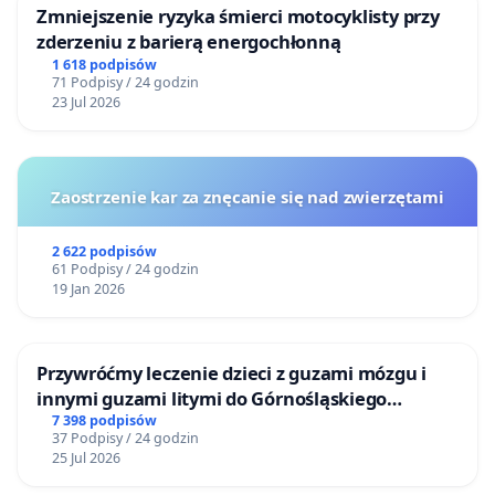
Zmniejszenie ryzyka śmierci motocyklisty przy
zderzeniu z barierą energochłonną
1 618 podpisów
71 Podpisy / 24 godzin
23 Jul 2026
Zaostrzenie kar za znęcanie się nad zwierzętami
2 622 podpisów
61 Podpisy / 24 godzin
19 Jan 2026
Przywróćmy leczenie dzieci z guzami mózgu i
innymi guzami litymi do Górnośląskiego
Centrum Zdrowia Dziecka w Katowicach
7 398 podpisów
37 Podpisy / 24 godzin
25 Jul 2026