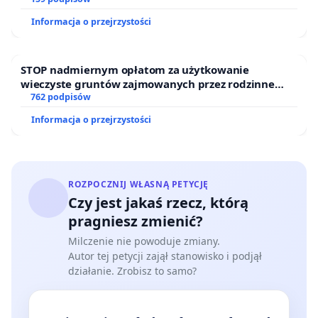
Ostrowiu Południowym oraz ochrony mieszkańców i
Informacja o przejrzystości
Puszczy Knyszyńskiej
STOP nadmiernym opłatom za użytkowanie
wieczyste gruntów zajmowanych przez rodzinne
ogrody działkowe.
762 podpisów
Informacja o przejrzystości
ROZPOCZNIJ WŁASNĄ PETYCJĘ
Czy jest jakaś rzecz, którą
pragniesz zmienić?
Milczenie nie powoduje zmiany.
Autor tej petycji zajął stanowisko i podjął
działanie. Zrobisz to samo?