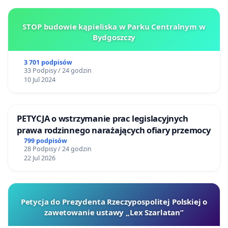
STOP budowie kąpieliska w Parku Centralnym w
Bydgoszczy
3 701 podpisów
33 Podpisy / 24 godzin
10 Jul 2024
PETYCJA o wstrzymanie prac legislacyjnych
prawa rodzinnego narażających ofiary przemocy
799 podpisów
28 Podpisy / 24 godzin
22 Jul 2026
Petycja do Prezydenta Rzeczypospolitej Polskiej o
zawetowanie ustawy „Lex Szarlatan”