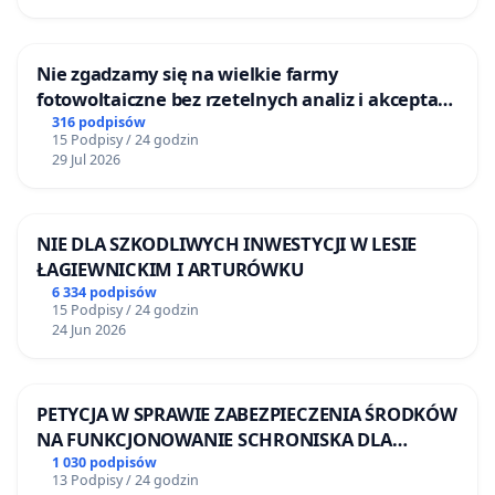
Nie zgadzamy się na wielkie farmy
fotowoltaiczne bez rzetelnych analiz i akceptacji
mieszkańców
316 podpisów
15 Podpisy / 24 godzin
29 Jul 2026
NIE DLA SZKODLIWYCH INWESTYCJI W LESIE
ŁAGIEWNICKIM I ARTURÓWKU
6 334 podpisów
15 Podpisy / 24 godzin
24 Jun 2026
PETYCJA W SPRAWIE ZABEZPIECZENIA ŚRODKÓW
NA FUNKCJONOWANIE SCHRONISKA DLA
BEZDOMNYCH ZWIERZĄT W SKARYSZEWIE
1 030 podpisów
13 Podpisy / 24 godzin