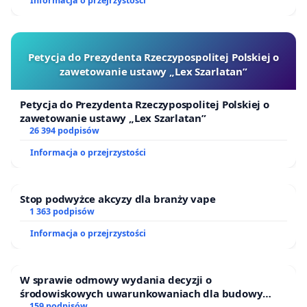
Informacja o przejrzystości
Petycja do Prezydenta Rzeczypospolitej Polskiej o
zawetowanie ustawy „Lex Szarlatan”
Petycja do Prezydenta Rzeczypospolitej Polskiej o
zawetowanie ustawy „Lex Szarlatan”
26 394 podpisów
Informacja o przejrzystości
Stop podwyżce akcyzy dla branży vape
1 363 podpisów
Informacja o przejrzystości
W sprawie odmowy wydania decyzji o
środowiskowych uwarunkowaniach dla budowy
zakładu wytwarzania biometanu „Krynki” w
159 podpisów