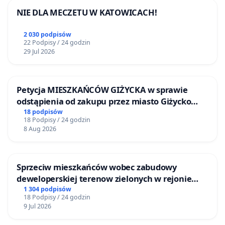
NIE DLA MECZETU W KATOWICACH!
2 030 podpisów
22 Podpisy / 24 godzin
29 Jul 2026
Petycja MIESZKAŃCÓW GIŻYCKA w sprawie
odstąpienia od zakupu przez miasto Giżycko
nieruchomości położonej nad jeziorem Niegocin
18 podpisów
18 Podpisy / 24 godzin
8 Aug 2026
Sprzeciw mieszkańców wobec zabudowy
deweloperskiej terenow zielonych w rejonie
Bulwarów Straceńskich w Bielsku-Białej
1 304 podpisów
18 Podpisy / 24 godzin
9 Jul 2026