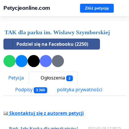
Petycjeonline.com
Złóż petycję
TAK dla parku im. Wisławy Szymborskiej
Podziel się na Facebooku (2250)
Petycja
Ogłoszenia
2
Podpisy
polityka prywatności
3 360
Skontaktuj się z autorem petycji
2021-01-28 17:38:15
Park Jalu Kurka dla mieszkańców!