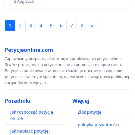
2 Aug 2026
1
2
3
4
5
6
7
8
»
Petycjeonline.com
Zapewniamy bezpłatną platformę do publikowania petycji online.
Stwórz profesjonalną petycję on-line za pomocą naszego serwisu.
Petycje są publikowane w mediach każdego dnia, więc stworzenie
petycji jest świetnym sposobem, na zwrócenie uwagi opinii publicznej
i organów decyzyjnych.
Poradniki
Więcej
Jak rozpocząć petycję
Złóż petycję
online
polityka prywatności
Jak napisać petycję?