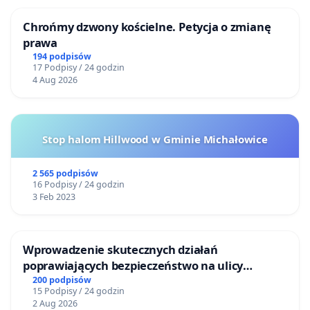
Chrońmy dzwony kościelne. Petycja o zmianę
prawa
194 podpisów
17 Podpisy / 24 godzin
4 Aug 2026
Stop halom Hillwood w Gminie Michałowice
2 565 podpisów
16 Podpisy / 24 godzin
3 Feb 2023
Wprowadzenie skutecznych działań
poprawiających bezpieczeństwo na ulicy
Żeromskiego w Otwocku
200 podpisów
15 Podpisy / 24 godzin
2 Aug 2026