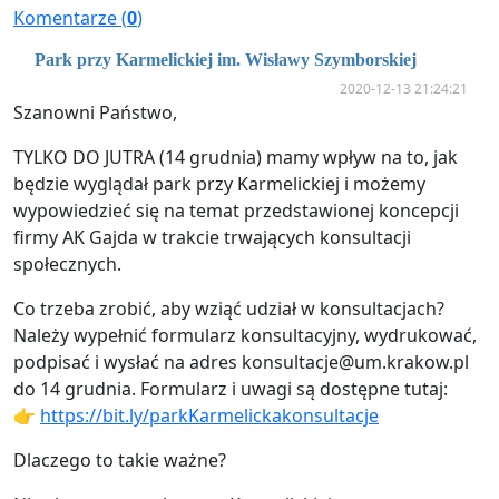
Komentarze (
0
)
Park przy Karmelickiej im. Wisławy Szymborskiej
2020-12-13 21:24:21
Szanowni Państwo,
TYLKO DO JUTRA (14 grudnia) mamy wpływ na to, jak
będzie wyglądał park przy Karmelickiej i możemy
wypowiedzieć się na temat przedstawionej koncepcji
firmy AK Gajda w trakcie trwających konsultacji
społecznych.
Co trzeba zrobić, aby wziąć udział w konsultacjach?
Należy wypełnić formularz konsultacyjny, wydrukować,
podpisać i wysłać na adres
konsultacje@um.krakow.pl
do 14 grudnia. Formularz i uwagi są dostępne tutaj:
👉
https://bit.ly/parkKarmelickakonsultacje
Dlaczego to takie ważne?