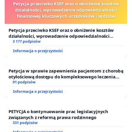
Petycja przeciwko KSEF oraz o obniżenie kosztów
działalności, wprowadzenie odpowiedzialności
finansowej kluczowych urzędników i sędziów
Petycja przeciwko KSEF oraz o obniżenie kosztów
działalności, wprowadzenie odpowiedzialności
finansowej kluczowych urzędników i sędziów
3 177 podpisów
Informacja o przejrzystości
Petycja w sprawie zapewnienia pacjentom z chorobą
otyłościową dostępu do kompleksowego leczenia
oraz programów profilaktycznych.
91 podpisów
Informacja o przejrzystości
PETYCJA o kontynuowanie prac legislacyjnych
związanych z reformą prawa rodzinnego
331 podpisów