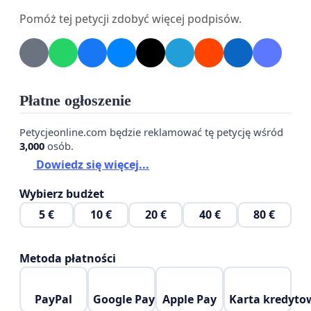
zakup książek.
Pomóż tej petycji zdobyć więcej podpisów.
Wnosimy o odstąpienie od planów likwidacji Filii nr
14 lub – jeśli wymogi finansowe są niezbędne – o
poszukanie alternatywnych rozwiązań: zmiany
lokalizacji, zmniejszenia powierzchni lub
Płatne ogłoszenie
pozyskania dodatkowego dofinansowania.
Petycjeonline.com będzie reklamować tę petycję wśród
Biblioteka to więcej niż wypożyczalnia książek – to
3,000
osób.
serce lokalnej społeczności. Prosimy o jej
Dowiedz się więcej...
zachowanie dla przyszłych pokoleń.
Wybierz budżet
Z wyrazami szacunku,
5 €
10 €
20 €
40 €
80 €
Podpisani mieszkańcy Bydgoszczy
Metoda płatności
PayPal
Google Pay
Apple Pay
Karta kredyto