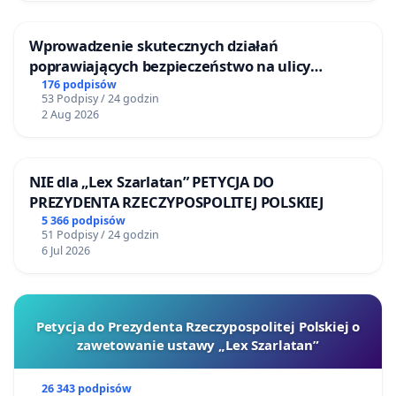
Wprowadzenie skutecznych działań
poprawiających bezpieczeństwo na ulicy
Żeromskiego w Otwocku
176 podpisów
53 Podpisy / 24 godzin
2 Aug 2026
NIE dla „Lex Szarlatan” PETYCJA DO
PREZYDENTA RZECZYPOSPOLITEJ POLSKIEJ
5 366 podpisów
51 Podpisy / 24 godzin
6 Jul 2026
Petycja do Prezydenta Rzeczypospolitej Polskiej o
zawetowanie ustawy „Lex Szarlatan”
26 343 podpisów