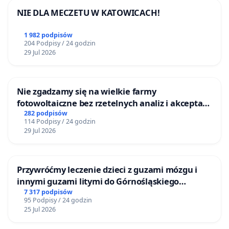
NIE DLA MECZETU W KATOWICACH!
1 982 podpisów
204 Podpisy / 24 godzin
29 Jul 2026
Nie zgadzamy się na wielkie farmy
fotowoltaiczne bez rzetelnych analiz i akceptacji
mieszkańców
282 podpisów
114 Podpisy / 24 godzin
29 Jul 2026
Przywróćmy leczenie dzieci z guzami mózgu i
innymi guzami litymi do Górnośląskiego
Centrum Zdrowia Dziecka w Katowicach
7 317 podpisów
95 Podpisy / 24 godzin
25 Jul 2026