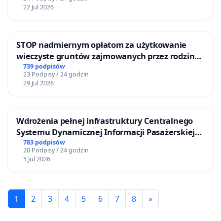
22 Jul 2026
STOP nadmiernym opłatom za użytkowanie
wieczyste gruntów zajmowanych przez rodzinne
ogrody działkowe.
739 podpisów
23 Podpisy / 24 godzin
29 Jul 2026
Wdrożenia pełnej infrastruktury Centralnego
Systemu Dynamicznej Informacji Pasażerskiej
(CSDiP) na stacji kolejowej w Łomży
783 podpisów
20 Podpisy / 24 godzin
5 Jul 2026
1
2
3
4
5
6
7
8
»