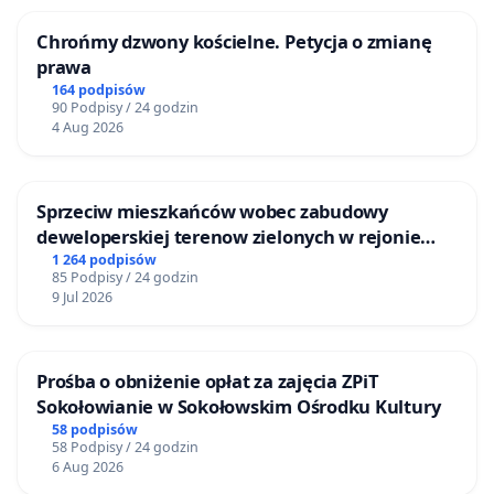
Chrońmy dzwony kościelne. Petycja o zmianę
prawa
164 podpisów
90 Podpisy / 24 godzin
4 Aug 2026
Sprzeciw mieszkańców wobec zabudowy
deweloperskiej terenow zielonych w rejonie
Bulwarów Straceńskich w Bielsku-Białej
1 264 podpisów
85 Podpisy / 24 godzin
9 Jul 2026
Prośba o obniżenie opłat za zajęcia ZPiT
Sokołowianie w Sokołowskim Ośrodku Kultury
58 podpisów
58 Podpisy / 24 godzin
6 Aug 2026