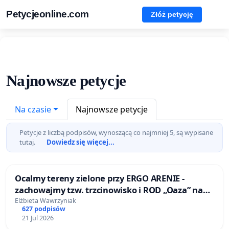
Petycjeonline.com
Złóż petycję
Najnowsze petycje
Na czasie
Najnowsze petycje
Petycje z liczbą podpisów, wynoszącą co najmniej 5, są wypisane
tutaj.
Dowiedz się więcej...
Ocalmy tereny zielone przy ERGO ARENIE -
zachowajmy tzw. trzcinowisko i ROD „Oaza” na
granicy Sopotu i Gdańska
Elżbieta Wawrzyniak
627 podpisów
21 Jul 2026