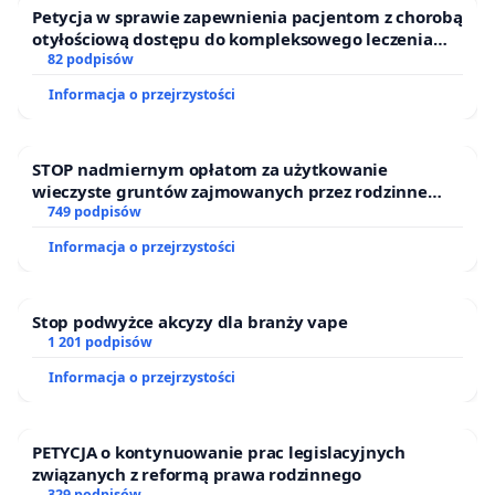
Petycja w sprawie zapewnienia pacjentom z chorobą
otyłościową dostępu do kompleksowego leczenia
oraz programów profilaktycznych.
82 podpisów
Informacja o przejrzystości
STOP nadmiernym opłatom za użytkowanie
wieczyste gruntów zajmowanych przez rodzinne
ogrody działkowe.
749 podpisów
Informacja o przejrzystości
Stop podwyżce akcyzy dla branży vape
1 201 podpisów
Informacja o przejrzystości
PETYCJA o kontynuowanie prac legislacyjnych
związanych z reformą prawa rodzinnego
329 podpisów