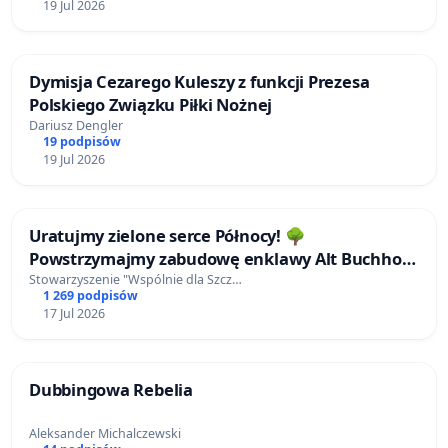
19 Jul 2026
Dymisja Cezarego Kuleszy z funkcji Prezesa
Polskiego Związku Piłki Nożnej
Dariusz Dengler
19 podpisów
19 Jul 2026
Uratujmy zielone serce Północy! 🌳
Powstrzymajmy zabudowę enklawy Alt Buchholz
(Stare Bukowo)!
Stowarzyszenie "Wspólnie dla Szcz…
1 269 podpisów
17 Jul 2026
Dubbingowa Rebelia
Aleksander Michalczewski