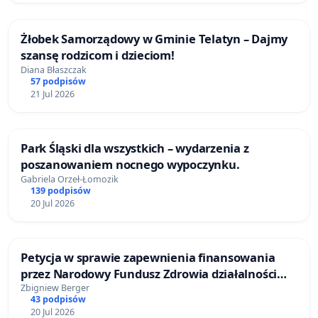
Żłobek Samorządowy w Gminie Telatyn – Dajmy
szansę rodzicom i dzieciom!
Diana Błaszczak
57 podpisów
21 Jul 2026
Park Śląski dla wszystkich – wydarzenia z
poszanowaniem nocnego wypoczynku.
Gabriela Orzeł-Łomozik
139 podpisów
20 Jul 2026
Petycja w sprawie zapewnienia finansowania
przez Narodowy Fundusz Zdrowia działalności
Zakładu Opiekuńczo-Leczniczego w Rydułtowach
Zbigniew Berger
43 podpisów
20 Jul 2026