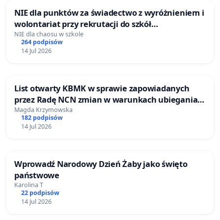
NIE dla punktów za świadectwo z wyróżnieniem i
wolontariat przy rekrutacji do szkół
ponadpodstawowych
NIE dla chaosu w szkole
264 podpisów
14 Jul 2026
List otwarty KBMK w sprawie zapowiadanych
przez Radę NCN zmian w warunkach ubiegania
się o projekty
Magda Krzymowska
182 podpisów
14 Jul 2026
Wprowadź Narodowy Dzień Żaby jako święto
państwowe
Karolina T
22 podpisów
14 Jul 2026