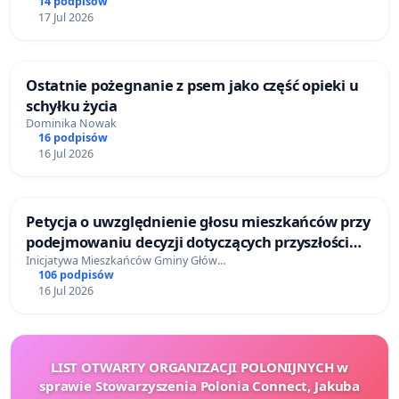
14 podpisów
17 Jul 2026
Ostatnie pożegnanie z psem jako część opieki u
schyłku życia
Dominika Nowak
16 podpisów
16 Jul 2026
Petycja o uwzględnienie głosu mieszkańców przy
podejmowaniu decyzji dotyczących przyszłości
Gminy Główczyce
Inicjatywa Mieszkańców Gminy Głów…
106 podpisów
16 Jul 2026
LIST OTWARTY ORGANIZACJI POLONIJNYCH w
sprawie Stowarzyszenia Polonia Connect, Jakuba