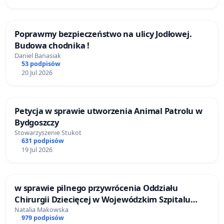
Poprawmy bezpieczeństwo na ulicy Jodłowej.
Budowa chodnika !
Daniel Banasiak
53 podpisów
20 Jul 2026
Petycja w sprawie utworzenia Animal Patrolu w
Bydgoszczy
Stowarzyszenie Stukot
631 podpisów
19 Jul 2026
w sprawie pilnego przywrócenia Oddziału
Chirurgii Dziecięcej w Wojewódzkim Szpitalu
Zespolonym im. prof. Marcina Kacprzaka w
Natalia Makowska
979 podpisów
Płocku