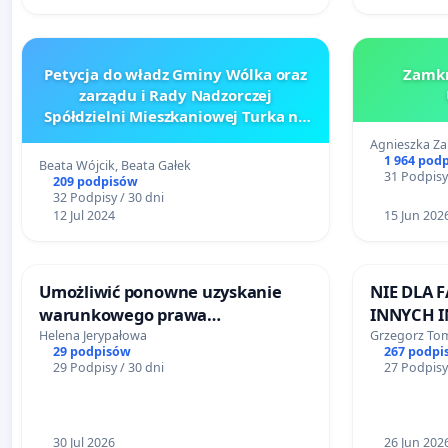
Petycja do władz Gminy Wólka oraz
Zamkn
zarządu i Rady Nadzorczej
Spółdzielni Mieszkaniowej Turka na
osiedlu Borek w Turce w sprawie
Agnieszka Za
budowy wybiegu dla psów
1 964 pod
Beata Wójcik, Beata Gałek
31 Podpisy
209 podpisów
32 Podpisy / 30 dni
12 Jul 2024
15 Jun 202
Umożliwić ponowne uzyskanie
NIE DLA 
warunkowego prawa
INNYCH I
wykonywania zawodu
Helena Jerypałowa
Grzegorz To
29 podpisów
267 podpi
pielęgniarkom i położnym, które
29 Podpisy / 30 dni
27 Podpisy
utraciły je z powodu niezależnych
opóźnień w uzyskaniu certyfikatu
języka polskiego
30 Jul 2026
26 Jun 202