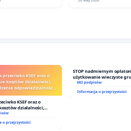
6
26 May 2026
STOP nadmiernym opłatom
a przeciwko KSEF oraz o
użytkowanie wieczyste gr
ie kosztów działalności,
zajmowanych przez rodzin
682 podpisów
zenie odpowiedzialności
działkowe.
Informacja o przejrzystości
j kluczowych urzędników i
sędziów
zeciwko KSEF oraz o
kosztów działalności,
nie odpowiedzialności
pisów
j kluczowych urzędników i
 o przejrzystości