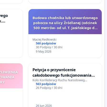
wego
Budowa chodnika lub utwardzonego
w.
pobocza na ulicy Źródlanej (odcinek
ich
500 metrów- od ul. T. Jasińskiego do
owego 7
ul. prof. K. Skóry)
obę
Maciej Redłowski
560 podpisów
30 Podpisy / 30 dni
9 May 2026
Petycja o przywrócenie
ŻLIWIENIA
całodobowego funkcjonowania
NOWANIA
Zespołu Ratownictwa
Koło Konfederacji Ruchu Narodoweg…
URY
563 podpisów
Medycznego w Jednorożcu.
26 Podpisy / 30 dni
26 Jun 2026