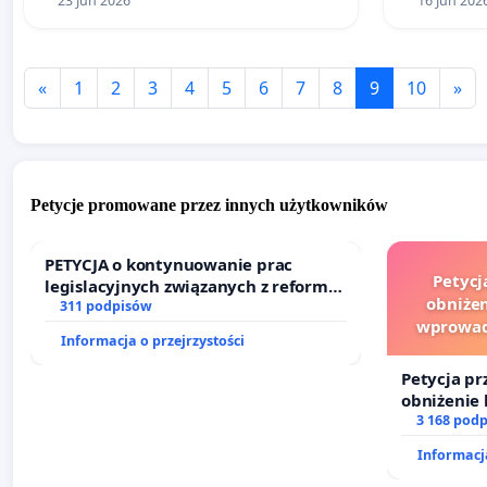
23 Jun 2026
16 Jun 202
«
1
2
3
4
5
6
7
8
9
10
»
Petycje promowane przez innych użytkowników
PETYCJA o kontynuowanie prac
Petycj
legislacyjnych związanych z reformą
obniżen
prawa rodzinnego
311 podpisów
wprowad
Informacja o przejrzystości
finansowe
Petycja pr
obniżenie 
wprowadze
3 168 pod
finansowe
Informacja
sędziów