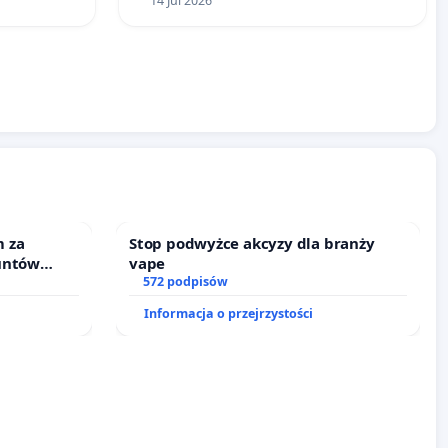
14 Jul 2026
 za
Stop podwyżce akcyzy dla branży
untów
vape
ne ogrody
572 podpisów
Informacja o przejrzystości