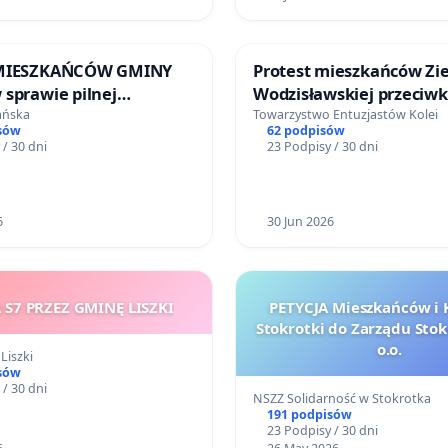
 MIESZKAŃCÓW GMINY
Protest mieszkańców Zi
sprawie pilnej
Wodzisławskiej przeciw
wy skrzyżowania drogi
wykluczeniu w HRJ
ańska
Towarzystwo Entuzjastów Kolei
sów
62 podpisów
r 51 z ulicami
 / 30 dni
23 Podpisy / 30 dni
czą i Ługwałdzką w
 poprzez budowę ronda
ację sygnalizacji
6
30 Jun 2026
 S7 PRZEZ GMINĘ LISZKI
PETYCJA Mieszkańców i 
Stokrotki do Zarządu Stok
o.o.
Liszki
sów
 / 30 dni
NSZZ Solidarność w Stokrotka
191 podpisów
23 Podpisy / 30 dni