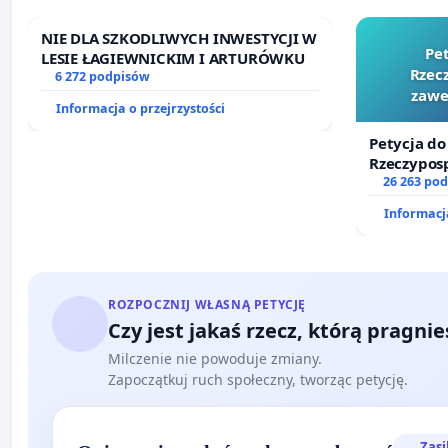
NIE DLA SZKODLIWYCH INWESTYCJI W
Pe
LESIE ŁAGIEWNICKIM I ARTURÓWKU
Rzecz
6 272 podpisów
zawe
Informacja o przejrzystości
Petycja do
Rzeczyposp
zawetowan
26 263 po
Informacja
ROZPOCZNIJ WŁASNĄ PETYCJĘ
Czy jest jakaś rzecz, którą pragni
Milczenie nie powoduje zmiany.
Zapoczątkuj ruch społeczny, tworząc petycję.
Zasi