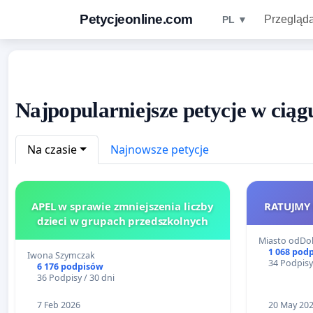
Petycjeonline.com
Przegląda
PL ▼
Najpopularniejsze petycje w ciągu
Na czasie
Najnowsze petycje
APEL w sprawie zmniejszenia liczby
RATUJMY
dzieci w grupach przedszkolnych
Miasto odDo
1 068 pod
Iwona Szymczak
34 Podpisy
6 176 podpisów
36 Podpisy / 30 dni
7 Feb 2026
20 May 20