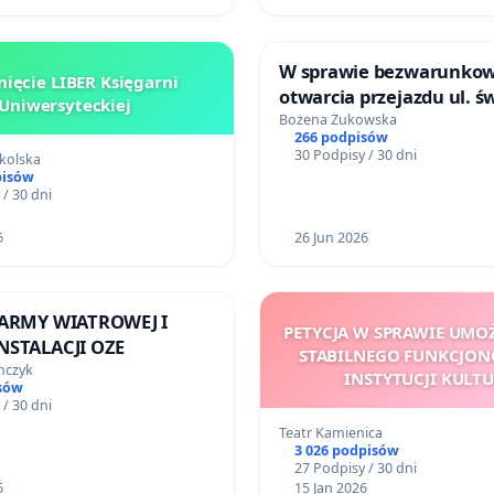
W sprawie bezwarunko
ięcie LIBER Księgarni
otwarcia przejazdu ul. ś
Uniwersyteckiej
Wincentego dla wszystk
Bożena Żukowska
266 podpisów
uczestników ruchu drog
30 Podpisy / 30 dni
kolska
dni w tygodniu 24h na d
pisów
 / 30 dni
6
26 Jun 2026
FARMY WIATROWEJ I
PETYCJA W SPRAWIE UMO
NSTALACJI OZE
STABILNEGO FUNKCJO
mczyk
INSTYTUCJI KULT
sów
 / 30 dni
Teatr Kamienica
3 026 podpisów
27 Podpisy / 30 dni
6
15 Jan 2026