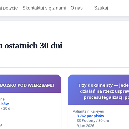
j petycje
Skontaktuj się z nami
O nas
Szukaj
 ostatnich 30 dni
 BOISKO POD WIERZBAMI!
Trzy dokumenty — jede
działań na rzecz uspra
procesu legalizacji 
lne
cudzoziemców
pisów
 / 30 dni
Valiantsin Kareyeu
3 762 podpisów
33 Podpisy / 30 dni
26
9 Jun 2026