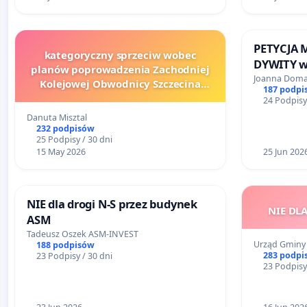
PETYCJA
kategoryczny sprzeciw wobec
DYWITY w 
planów poprowadzenia Zachodniej
przebudo
Joanna Dom
Kolejowej Obwodnicy Szczecina
187 podpi
krajowej n
przez teren Gminy Dobra
24 Podpisy
Spółdziel
Danuta Misztal
Dywitach
232 podpisów
25 Podpisy / 30 dni
lub instal
15 May 2026
25 Jun 202
świetlnej
NIE dla drogi N-S przez budynek
NIE DLA
ASM
Tadeusz Oszek ASM-INVEST
Urząd Gminy 
188 podpisów
283 podpi
23 Podpisy / 30 dni
23 Podpisy