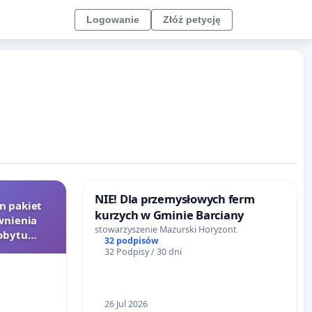
Logowanie
Złóż petycję
NIE! Dla przemysłowych ferm
n pakiet
kurzych w Gminie Barciany
wnienia
stowarzyszenie Mazurski Horyzont
pobytu
32 podpisów
32 Podpisy / 30 dni
26 Jul 2026