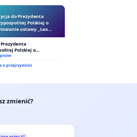
tycja do Prezydenta
ypospolitej Polskiej o
towanie ustawy „Lex
Szarlatan”
 Prezydenta
olitej Polskiej o
ie ustawy „Lex Szarlatan”
dpisów
 o przejrzystości
esz zmienić?
lane przez AI