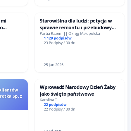
emi
Starowiślna dla ludzi: petycja w
ko
sprawie remontu i przebudowy
ulicy Starowiślnej
Partia Razem || Okręg Małopolska
1 129 podpisów
23 Podpisy / 30 dni
25 Jun 2026
Wprowadź Narodowy Dzień Żaby
Klientów
jako święto państwowe
rotka Sp. z
Karolina T
22 podpisów
22 Podpisy / 30 dni