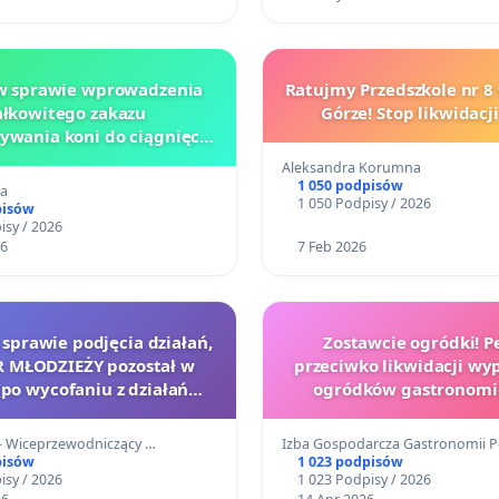
 w sprawie wprowadzenia
Ratujmy Przedszkole nr 8 
ałkowitego zakazu
Górze! Stop likwidacji
ywania koni do ciągnięcia
orożek w Krakowie
Aleksandra Korumna
1 050 podpisów
pa
1 050 Podpisy / 2026
pisów
isy / 2026
26
7 Feb 2026
 sprawie podjęcia działań,
Zostawcie ogródki! P
R MŁODZIEŻY pozostał w
przeciwko likwidacji wy
(po wycofaniu z działań
ogródków gastronomi
szkoleniowych)
- Wiceprzewodniczący …
Izba Gospodarcza Gastronomii P
pisów
1 023 podpisów
isy / 2026
1 023 Podpisy / 2026