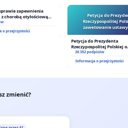
 sprawie zapewnienia
Petycja do Prezyde
 z chorobą otyłościową
Rzeczypospolitej Pols
o kompleksowego leczenia
ów
zawetowanie ustawy
ramów profilaktycznych.
 o przejrzystości
Szarlatan”
Petycja do Prezydenta
Rzeczypospolitej Polskiej o
zawetowanie ustawy „Lex 
26 352 podpisów
Informacja o przejrzystości
esz zmienić?
lane przez AI