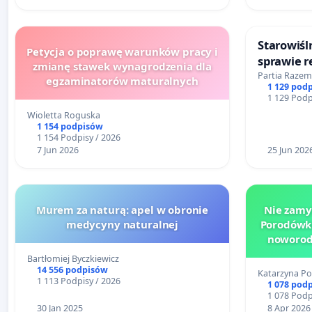
Starowiśln
Petycja o poprawę warunków pracy i
sprawie 
zmianę stawek wynagrodzenia dla
ulicy Star
Partia Razem
egzaminatorów maturalnych
1 129 pod
1 129 Podp
Wioletta Roguska
1 154 podpisów
1 154 Podpisy / 2026
7 Jun 2026
25 Jun 202
Murem za naturą: apel w obronie
Nie zamyk
medycyny naturalnej
Porodówki
noworod
Bartłomiej Byczkiewicz
14 556 podpisów
Katarzyna Po
1 113 Podpisy / 2026
1 078 pod
1 078 Podp
30 Jan 2025
8 Apr 2026