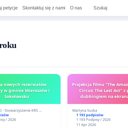
j petycje
Skontaktuj się z nami
O nas
Szukaj
 roku
la nowych rezerwatów
Projekcja filmu "The Amaz
y w gminie Mieroszów i
Circus: The Last Act" z
Sokołowsku
dubbingiem na ekrana
 - Stowarzyszenie KRS …
Martyna Suska
pisów
1 193 podpisów
isy / 2026
1 193 Podpisy / 2026
11 Apr 2026