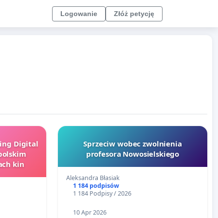
Logowanie
Złóż petycję
ing Digital
Sprzeciw wobec zwolnienia
 polskim
profesora Nowosielskiego
ch kin
Aleksandra Błasiak
1 184 podpisów
1 184 Podpisy / 2026
10 Apr 2026