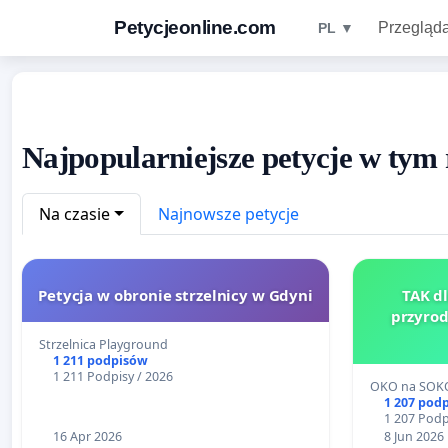
Petycjeonline.com
Przegląda
PL ▼
Najpopularniejsze petycje w tym
Na czasie
Najnowsze petycje
Petycja w obronie strzelnicy w Gdyni
TAK d
przyrod
Strzelnica Playground
1 211 podpisów
1 211 Podpisy / 2026
OKO na SOKO
1 207 pod
1 207 Podp
16 Apr 2026
8 Jun 2026