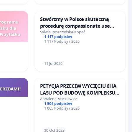
Stwórzmy w Polsce skuteczną
programu
procedurę compassionate use
isku dla
(terapia we współczującym użyciu
Sylwia Reszczyńska-Kopeć
Przylasku
1 117 podpisów
) dla pacjentów z chorobami
1 117 Podpisy / 2026
rzadkimi i ultrarzadkimi
11 Jul 2026
PETYCJA PRZECIW WYCIĘCIU 6HA
ERZBAMI!
LASU POD BUDOWĘ KOMPLEKSU
SZKOLENIOWEGO PZPN
Annalena Mackiewicz
1 504 podpisów
1 065 Podpisy / 2026
30 Oct 2023