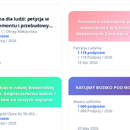
a dla ludzi: petycja w
Wniosek o utworzenie 
remontu i przebudowy
wolontariatu w Schron
owiślnej
 || Okręg Małopolska
Bezdomnych Zwierząt w 
pisów
isy / 2026
Patrycja Ludynia
1 118 podpisów
1 118 Podpisy / 2026
6
19 Apr 2026
ajcie naszej Brzezińskiej
RATUJMY BOISKO POD WI
- bezpieczeństwo kobiet i
ków na naszym regionie
Miasto odDolne
1 069 podpisów
1 069 Podpisy / 2026
piół Olsza 43, 95-063…
pisów
isy / 2026
20 May 2026