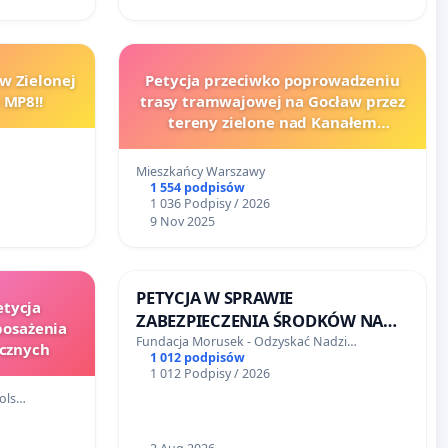
w Zielonej
Petycja przeciwko poprowadzeniu
 MP8!!
trasy tramwajowej na Gocław przez
tereny zielone nad Kanałem
Wystawowym
Mieszkańcy Warszawy
1 554 podpisów
1 036 Podpisy / 2026
9 Nov 2025
PETYCJA W SPRAWIE
etycja
ZABEZPIECZENIA ŚRODKÓW NA
posażenia
FUNKCJONOWANIE SCHRONISKA
Fundacja Morusek - Odzyskać Nadzi…
cznych
1 012 podpisów
DLA BEZDOMNYCH ZWIERZĄT W
1 012 Podpisy / 2026
SKARYSZEWIE
ols…