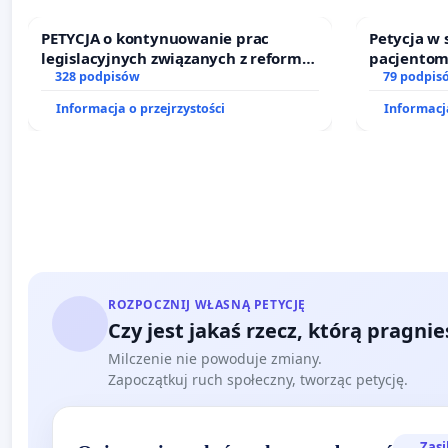
PETYCJA o kontynuowanie prac
Petycja w
legislacyjnych związanych z reformą
pacjentom
prawa rodzinnego
328 podpisów
dostępu d
79 podpis
oraz prog
Informacja o przejrzystości
Informacja
ROZPOCZNIJ WŁASNĄ PETYCJĘ
Czy jest jakaś rzecz, którą pragni
Milczenie nie powoduje zmiany.
Zapoczątkuj ruch społeczny, tworząc petycję.
Zasi