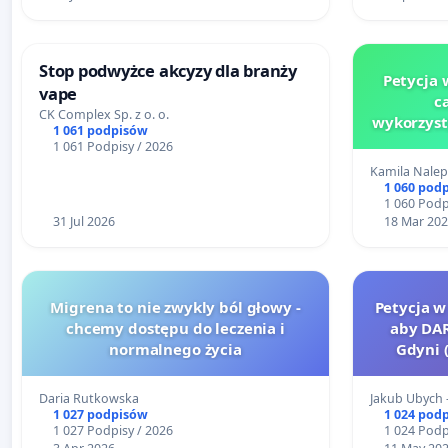
Stop podwyżce akcyzy dla branży
Petycja
vape
c
CK Complex Sp. z o. o.
wykorzyst
1 061 podpisów
d
1 061 Podpisy / 2026
Kamila Nale
1 060 pod
1 060 Podp
31 Jul 2026
18 Mar 20
Migrena to nie zwykly ból głowy -
Petycja w
chcemy dostępu do leczenia i
aby DA
normalnego życia
Gdyni 
Daria Rutkowska
Jakub Ubych 
1 027 podpisów
1 024 pod
1 027 Podpisy / 2026
1 024 Podp