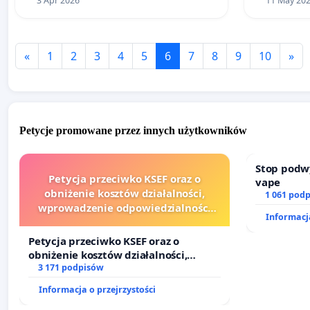
3 Apr 2026
11 May 20
«
1
2
3
4
5
6
7
8
9
10
»
Petycje promowane przez innych użytkowników
Stop podw
Petycja przeciwko KSEF oraz o
vape
obniżenie kosztów działalności,
1 061 pod
wprowadzenie odpowiedzialności
Informacja
finansowej kluczowych urzędników i
sędziów
Petycja przeciwko KSEF oraz o
obniżenie kosztów działalności,
wprowadzenie odpowiedzialności
3 171 podpisów
finansowej kluczowych urzędników i
Informacja o przejrzystości
sędziów