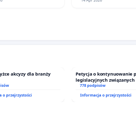
26
14 Apr 2026
yżce akcyzy dla branży
Petycja o kontynuowanie 
legislacyjnych związanych
pisów
prawa rodzinnego
778 podpisów
 o przejrzystości
Informacja o przejrzystości