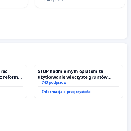
2 Aug 2026
prac
STOP nadmiernym opłatom za
 z reformą
użytkowanie wieczyste gruntów
zajmowanych przez rodzinne ogrody
743 podpisów
działkowe.
Informacja o przejrzystości