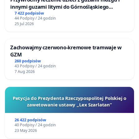
innymi guzami litymi do Górnośląskiego
Centrum Zdrowia Dziecka w Katowicach
7 422 podpisów
44 Podpisy / 24 godzin
25 Jul 2026
Zachowajmy czerwono-kremowe tramwaje w
GZM
260 podpisów
43 Podpisy / 24 godzin
7 Aug 2026
Petycja do Prezydenta Rzeczypospolitej Polskiej o
zawetowanie ustawy „Lex Szarlatan”
26 422 podpisów
40 Podpisy / 24 godzin
23 May 2026