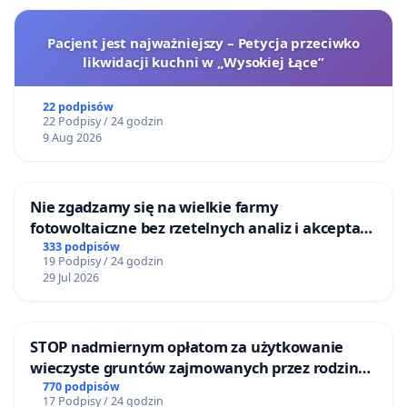
Pacjent jest najważniejszy – Petycja przeciwko
likwidacji kuchni w „Wysokiej Łące”
22 podpisów
22 Podpisy / 24 godzin
9 Aug 2026
Nie zgadzamy się na wielkie farmy
fotowoltaiczne bez rzetelnych analiz i akceptacji
mieszkańców
333 podpisów
19 Podpisy / 24 godzin
29 Jul 2026
STOP nadmiernym opłatom za użytkowanie
wieczyste gruntów zajmowanych przez rodzinne
ogrody działkowe.
770 podpisów
17 Podpisy / 24 godzin