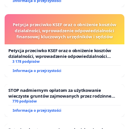
Informacja o przejrzystości
Petycja przeciwko KSEF oraz o obniżenie kosztów
działalności, wprowadzenie odpowiedzialności
finansowej kluczowych urzędników i sędziów
Petycja przeciwko KSEF oraz o obniżenie kosztów
działalności, wprowadzenie odpowiedzialności
finansowej kluczowych urzędników i sędziów
3 178 podpisów
Informacja o przejrzystości
STOP nadmiernym opłatom za użytkowanie
wieczyste gruntów zajmowanych przez rodzinne
ogrody działkowe.
770 podpisów
Informacja o przejrzystości