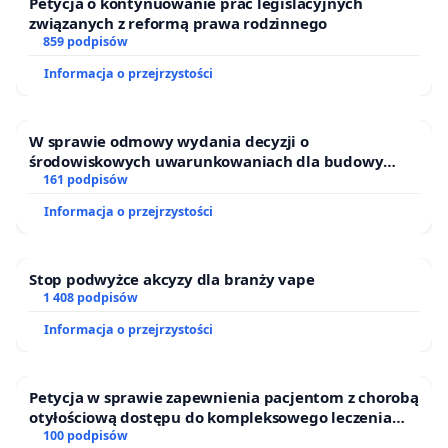
Petycja o kontynuowanie prac legislacyjnych
związanych z reformą prawa rodzinnego
859 podpisów
Informacja o przejrzystości
W sprawie odmowy wydania decyzji o
środowiskowych uwarunkowaniach dla budowy
zakładu wytwarzania biometanu „Krynki” w
161 podpisów
Ostrowiu Południowym oraz ochrony mieszkańców i
Informacja o przejrzystości
Puszczy Knyszyńskiej
Stop podwyżce akcyzy dla branży vape
1 408 podpisów
Informacja o przejrzystości
Petycja w sprawie zapewnienia pacjentom z chorobą
otyłościową dostępu do kompleksowego leczenia
oraz programów profilaktycznych.
100 podpisów