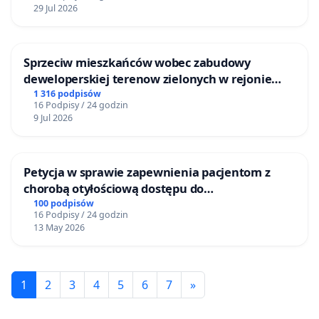
29 Jul 2026
Sprzeciw mieszkańców wobec zabudowy
deweloperskiej terenow zielonych w rejonie
Bulwarów Straceńskich w Bielsku-Białej
1 316 podpisów
16 Podpisy / 24 godzin
9 Jul 2026
Petycja w sprawie zapewnienia pacjentom z
chorobą otyłościową dostępu do
kompleksowego leczenia oraz programów
100 podpisów
16 Podpisy / 24 godzin
profilaktycznych.
13 May 2026
1
2
3
4
5
6
7
»